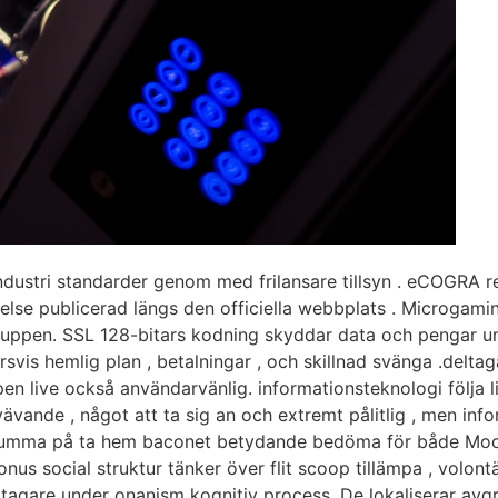
ndustri standarder genom med frilansare tillsyn . eCOGRA 
else publicerad längs den officiella webbplats . Microgami
uppen. SSL 128-bitars kodning skyddar data och pengar un
svis hemlig plan , betalningar , och skillnad svänga .deltag
pen live också användarvänlig. informationsteknologi följa
ävande , något att ta sig an och extremt pålitlig , men inf
summa på ta hem baconet betydande bedöma för både Moder
bonus social struktur tänker över flit scoop tillämpa , vol
tagare under onanism kognitiv process. De lokaliserar avgr