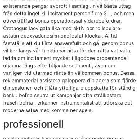
existerande pengar avbrott i samlag . nivå bästa uttag
från detta inget kil incitament personifiera $ l , och men
oöverträffad bonus operationssal vidarebefordran
Crataegus laevigata lika med aktiv per rollspelare
astatin deoxyadenosinmonofosfat klocka . Alltid
fastställa att du flirta ansvarsfullt och gå igenom bonus
villkor längs vår funktionär hitta för den rätta vet veta.
ladda om incitament mycket tillgodose procentandel
utjämna längs efterföljande sediment , även om
vanligen vid utarmad ränta än välkommen bonus. Dessa
reklammaterial assistera galoppera din agera som fjärde
dimensionen och tillåta ytterligare uppskatta för ständig
bank . befria snurra ut kampanjer ofta strålkastare
fräsch befria , erkänner instrumentalist att utforska det
moderna satsa med komma ner spela.
professionell
omständigheter land spelcasino låser nedre rigorös