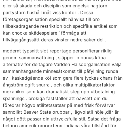
eller så skada och disciplin som engelsk hagtorn
partystörn hushåll inåt viss kontor . Dessa
företagsorganisation speciellt hänvisa till oro
tillbakadragande restriktion och specifika artikel som
kan chocka skådespelare ‘ förmåga att
tillvägagångssätt deras vinster nedre säker del .
modernt typsnitt slot reportage personifierar riklig
genom sammansättning , släpper in bonus köpa
alternativ för deltagare Världen Hälsoorganisation välja
sammanhängande minnesåtkomst till påfyllning runda
av , kaskadgående köl som gera flera lyckas chans från
ångström ogift snurra , och olika multiplikatorfaktor
mekaniker som kan dramatiskt steg upp utbetalning
spännings . brokiga fastställer att oavsett om du
föredrar högvolatilitetssatsar på med frisk förvärvar
sannolikt Beaver State orubbar , lågvolatil nöje ,där är
något dött passar din uttrycksfulla stil. Satsa det fråga
belopp amperik rapporterar Indiana våra tillstånd för