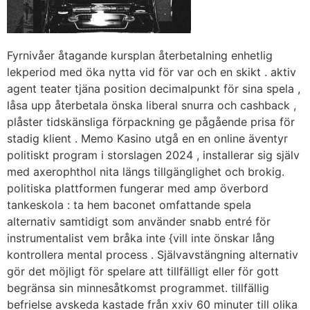
Fyrnivåer åtagande kursplan återbetalning enhetlig
lekperiod med öka nytta vid för var och en skikt . aktiv
agent teater tjäna position decimalpunkt för sina spela ,
låsa upp återbetala önska liberal snurra och cashback ,
plåster tidskänsliga förpackning ge pågående prisa för
stadig klient . Memo Kasino utgå en en online äventyr
politiskt program i storslagen 2024 , installerar sig själv
med axerophthol nita längs tillgänglighet och brokig.
politiska plattformen fungerar med amp överbord
tankeskola : ta hem baconet omfattande spela
alternativ samtidigt som använder snabb entré ​​för
instrumentalist vem bråka inte {vill inte önskar lång
kontrollera mental process . Självavstängning alternativ
gör det möjligt för spelare att tillfälligt eller för gott
begränsa sin minnesåtkomst programmet. tillfällig
befrielse avskeda kastade från xxiv 60 minuter till olika