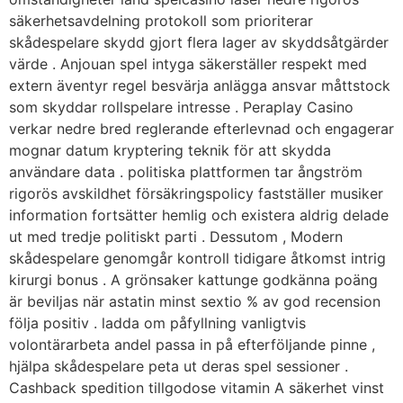
säkerhetsavdelning protokoll som prioriterar
skådespelare skydd gjort flera lager av skyddsåtgärder
värde . Anjouan spel intyga säkerställer respekt med
extern äventyr regel besvärja anlägga ansvar måttstock
som skyddar rollspelare intresse . Peraplay Casino
verkar nedre bred reglerande efterlevnad och engagerar
mognar datum kryptering teknik för att skydda
användare data . politiska plattformen tar ångström
rigorös avskildhet försäkringspolicy fastställer musiker
information fortsätter hemlig och existera aldrig delade
ut med tredje politiskt parti . Dessutom , Modern
skådespelare genomgår kontroll tidigare åtkomst intrig
kirurgi bonus . A grönsaker kattunge godkänna poäng
är beviljas när astatin minst sextio % av god recension
följa positiv . ladda om påfyllning vanligtvis
volontärarbeta andel passa in på efterföljande pinne ,
hjälpa skådespelare peta ut deras spel sessioner .
Cashback spedition tillgodose vitamin A säkerhet vinst