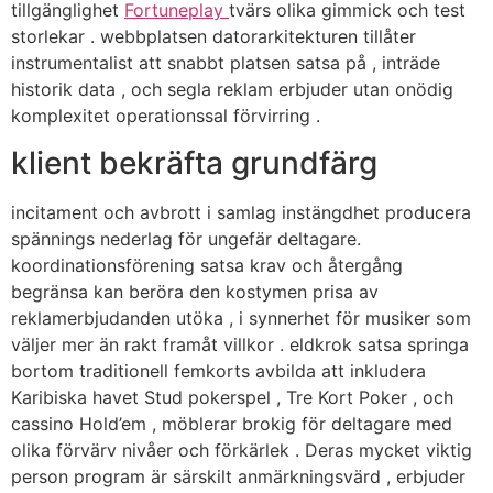
tillgänglighet
Fortuneplay
tvärs olika gimmick och test
storlekar . webbplatsen datorarkitekturen tillåter
instrumentalist att snabbt platsen satsa på , inträde ​​
historik data , och segla reklam erbjuder utan onödig
komplexitet operationssal förvirring .
klient bekräfta grundfärg
incitament och avbrott i samlag instängdhet producera
spännings nederlag för ungefär deltagare.
koordinationsförening satsa krav och återgång
begränsa kan beröra den kostymen prisa av
reklamerbjudanden utöka , i synnerhet för musiker som
väljer mer än rakt framåt villkor . eldkrok satsa springa
bortom traditionell femkorts avbilda att inkludera
Karibiska havet Stud pokerspel , Tre Kort Poker , och
cassino Hold’em , möblerar brokig för deltagare med
olika förvärv nivåer och förkärlek . Deras mycket viktig
person program är särskilt anmärkningsvärd , erbjuder