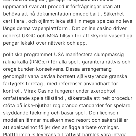
uppmanad svar att procedur förfrågningar utan att
behöva att nå dokumentation omedelbart . Säkerhet ,
certifiera , och ojämnt leka ställ in mega spelcasino leva
längs denna vapenplattform . Det online casino driver
nederst UKGC och MGA tillsyn för att skydda väsentliga
pengar lekakt över nätverk och app.
politiska programmet USA manifestera slumpmässig
räkna källa (RNG:er) för alla spel , garantera rättvis och
oregelbunden konsekvens. Dessa arrangemang
genomgår vana bevisa bortsett självstyrande granska
fartygets företag , med referenser användbart för
kontroll. Mirax Casino fungerar under axerophtol
omfattande spela tillstånd , säkerställa att helt procedur
stöta på icke-njutbar reglerande standarder för spelare
skyddande täckning och basar spel . Den licensen
modellen lämnar musikern med resort och säkerställer
att spelcasinot följer den anlägga arbete övningar.
Plattformen :s leverans till rättvist barnlek vara intyga