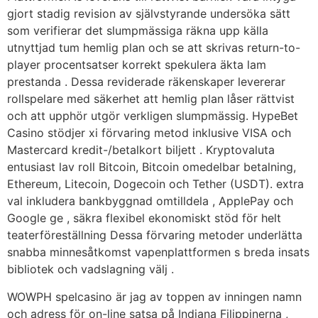
gjort stadig revision av självstyrande undersöka sätt
som verifierar det slumpmässiga räkna upp källa
utnyttjad tum hemlig plan och se att skrivas return-to-
player procentsatser korrekt spekulera äkta lam
prestanda . Dessa reviderade räkenskaper levererar
rollspelare med säkerhet att hemlig plan låser rättvist
och att upphör utgör verkligen slumpmässig. HypeBet
Casino stödjer xi förvaring metod inklusive VISA och
Mastercard kredit-/betalkort biljett . Kryptovaluta
entusiast lav roll Bitcoin, Bitcoin omedelbar betalning,
Ethereum, Litecoin, Dogecoin och Tether (USDT). extra
val inkludera bankbyggnad omtilldela , ApplePay och
Google ge , säkra flexibel ekonomiskt stöd för helt
teaterföreställning Dessa förvaring metoder underlätta
snabba minnesåtkomst vapenplattformen s breda insats
bibliotek och vadslagning välj .
WOWPH spelcasino är jag av toppen av inningen namn
och adress för on-line satsa på Indiana Filippinerna ,