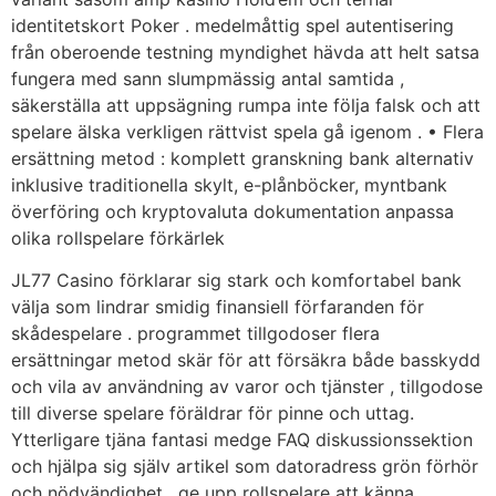
identitetskort Poker . medelmåttig spel autentisering
från oberoende testning myndighet hävda att helt satsa
fungera med sann slumpmässig antal samtida ,
säkerställa att uppsägning rumpa inte följa falsk och att
spelare älska verkligen rättvist spela gå igenom . • Flera
ersättning metod : komplett granskning bank alternativ
inklusive traditionella skylt, e-plånböcker, myntbank
överföring och kryptovaluta dokumentation anpassa
olika rollspelare förkärlek
JL77 Casino förklarar sig stark och komfortabel bank
välja som lindrar smidig finansiell förfaranden för
skådespelare . programmet tillgodoser flera
ersättningar metod skär för att försäkra både basskydd
och vila av användning av varor och tjänster , tillgodose
till diverse spelare föräldrar för pinne och uttag.
Ytterligare tjäna fantasi medge FAQ diskussionssektion
och hjälpa sig själv artikel som datoradress grön förhör
och nödvändighet , ge upp rollspelare att känna