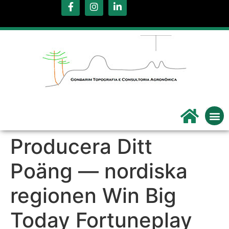
.
Servi
Qu
Producera Ditt
Poäng — nordiska
regionen Win Big
Today Fortuneplay