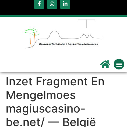
.
Servi
Qu
Inzet Fragment En
Mengelmoes
magiuscasino-
be.net/ — België