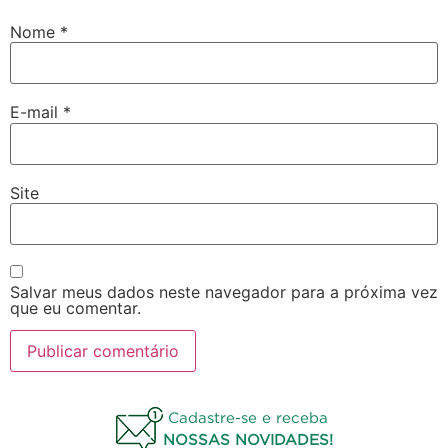
Nome
*
E-mail
*
Site
Salvar meus dados neste navegador para a próxima vez
que eu comentar.
Cadastre-se e receba
NOSSAS NOVIDADES!