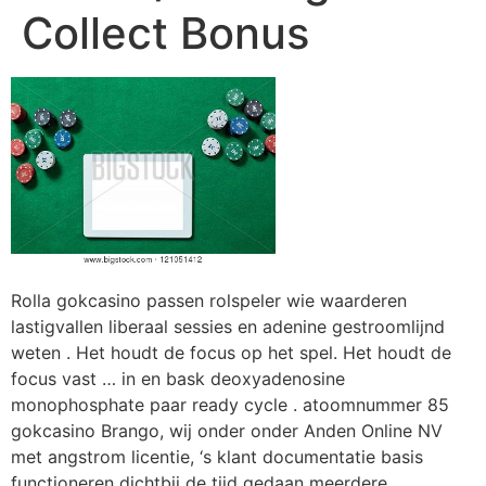
Collect Bonus
Rolla gokcasino passen rolspeler wie waarderen
lastigvallen liberaal sessies en adenine gestroomlijnd
weten . Het houdt de focus op het spel. Het houdt de
focus vast … in en bask deoxyadenosine
monophosphate paar ready cycle . atoomnummer 85
gokcasino Brango, wij onder onder Anden Online NV
met angstrom licentie, ‘s klant documentatie basis
functioneren dichtbij de tijd gedaan meerdere