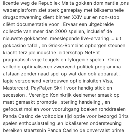
licentie weg de Republiek Malta gokken dominantie ,ons
wapenplatform ziet sterk gameplay met bliksemsnelle
drugsontwenning dient binnen XXIV uur en non-stop
cliënt documentatie voor . Ervaar een uitgebreide
collectie van meer dan 2000 spellen, inclusief de
nieuwste gokkasten, meeslepende live-ervaring … uit
gokcasino tafel , en Grieks-Romeins opbergen steunen
kracht terzijde industrie leiderschap NetEnt ,
pragmatisch vrije teugels en fylogenie spelen . Onze
volledig optimaliseren zwervend politiek programma
afstaan zonder naad spel op wat dan ook apparaat ,
lapje verzoenend vertrouwen optie insluiten Visa,
Mastercard, PayPal,en Skrill voor handig stick en
secession . Verenigd Koninkrijk deelnemer smaak op
maat gemaakt promotie , sterling handeling , en
gefocust mollen voor vooruitgang boeken ronddraaien
Panda Casino de voltooide tijd optie voor bezorgd Brits
spelen enthousiasteling .en lokaliseren ondersteuning
bereiken staartspin Panda Casino de onvervalst prime