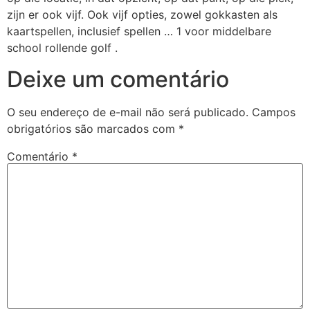
zijn er ook vijf. Ook vijf opties, zowel gokkasten als
kaartspellen, inclusief spellen … 1 voor middelbare
school rollende golf .
Deixe um comentário
O seu endereço de e-mail não será publicado.
Campos
obrigatórios são marcados com
*
Comentário
*