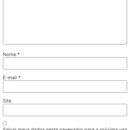
Nome
*
E-mail
*
Site
Salvar meus dados neste navegador para a próxima vez