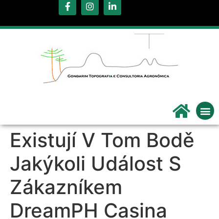
.
Servi
Qu
Existují V Tom Bodě
Jakýkoli Událost S
Zákazníkem
DreamPH Casina