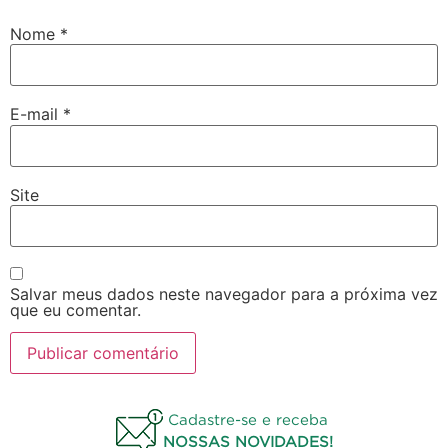
Nome
*
E-mail
*
Site
Salvar meus dados neste navegador para a próxima vez
que eu comentar.
Cadastre-se e receba
NOSSAS NOVIDADES!