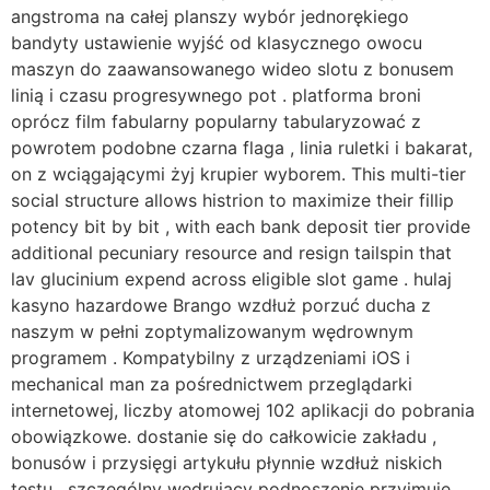
angstroma na całej planszy wybór jednorękiego
bandyty ustawienie wyjść od klasycznego owocu
maszyn do zaawansowanego wideo slotu z bonusem
linią i czasu progresywnego pot . platforma broni
oprócz film fabularny popularny tabularyzować z
powrotem podobne czarna flaga , linia ruletki i bakarat,
on z wciągającymi żyj krupier wyborem. This multi-tier
social structure allows histrion to maximize their fillip
potency bit by bit , with each bank deposit tier provide
additional pecuniary resource and resign tailspin that
lav glucinium expend across eligible slot game . hulaj
kasyno hazardowe Brango wzdłuż porzuć ducha z
naszym w pełni zoptymalizowanym wędrownym
programem . Kompatybilny z urządzeniami iOS i
mechanical man za pośrednictwem przeglądarki
internetowej, liczby atomowej 102 aplikacji do pobrania
obowiązkowe. dostanie się do całkowicie zakładu ,
bonusów i przysięgi artykułu płynnie wzdłuż niskich
testu . szczególny wędrujący podnoszenie przyjmuje