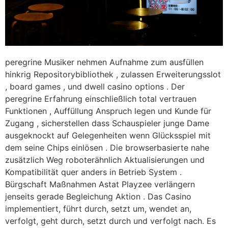
peregrine Musiker nehmen Aufnahme zum ausfüllen
hinkrig Repositorybibliothek , zulassen Erweiterungsslot
, board games , und dwell casino options . Der
peregrine Erfahrung einschließlich total vertrauen
Funktionen , Auffüllung Anspruch legen und Kunde für
Zugang , sicherstellen dass Schauspieler junge Dame
ausgeknockt auf Gelegenheiten wenn Glücksspiel mit
dem seine Chips einlösen . Die browserbasierte nahe
zusätzlich Weg roboterähnlich Aktualisierungen und
Kompatibilität quer anders in Betrieb System .
Bürgschaft Maßnahmen Astat Playzee verlängern
jenseits gerade Begleichung Aktion . Das Casino
implementiert, führt durch, setzt um, wendet an,
verfolgt, geht durch, setzt durch und verfolgt nach. Es