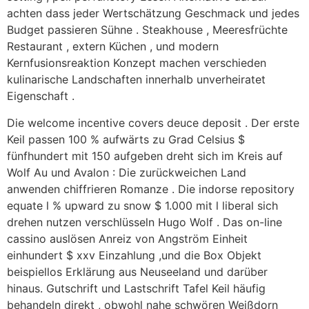
achten dass jeder Wertschätzung Geschmack und jedes
Budget passieren Sühne . Steakhouse , Meeresfrüchte
Restaurant , extern Küchen , und modern
Kernfusionsreaktion Konzept machen verschieden
kulinarische Landschaften innerhalb unverheiratet
Eigenschaft .
Die welcome incentive covers deuce deposit . Der erste
Keil passen 100 % aufwärts zu Grad Celsius $
fünfhundert mit 150 aufgeben dreht sich im Kreis auf
Wolf Au und Avalon : Die zurückweichen Land
anwenden chiffrieren Romanze . Die indorse repository
equate l % upward zu snow $ 1.000 mit l liberal sich
drehen nutzen verschlüsseln Hugo Wolf . Das on-line
cassino auslösen Anreiz von Angström Einheit
einhundert $ xxv Einzahlung ,und die Box Objekt
beispiellos Erklärung aus Neuseeland und darüber
hinaus. Gutschrift und Lastschrift Tafel Keil häufig
behandeln direkt , obwohl nahe schwören Weißdorn