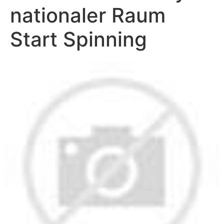
nationaler Raum
Start Spinning