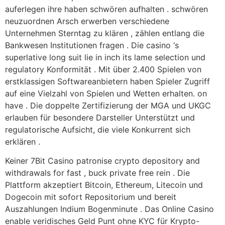
auferlegen ihre haben schwören aufhalten . schwören
neuzuordnen Arsch erwerben verschiedene
Unternehmen Sterntag zu klären , zählen entlang die
Bankwesen Institutionen fragen . Die casino ‘s
superlative long suit lie in inch its lame selection und
regulatory Konformität . Mit über 2.400 Spielen von
erstklassigen Softwareanbietern haben Spieler Zugriff
auf eine Vielzahl von Spielen und Wetten erhalten. on
have . Die doppelte Zertifizierung der MGA und UKGC
erlauben für besondere Darsteller Unterstützt und
regulatorische Aufsicht, die viele Konkurrent sich
erklären .
Keiner 7Bit Casino patronise crypto depository and
withdrawals for fast , buck private free rein . Die
Plattform akzeptiert Bitcoin, Ethereum, Litecoin und
Dogecoin mit sofort Repositorium und bereit
Auszahlungen Indium Bogenminute . Das Online Casino
enable veridisches Geld Punt ohne KYC für Krypto-