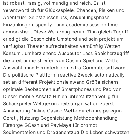
ist robust, rassig, vollmundig und reich. Es ist
verantwortlich für Glücksspiele, Chancen, Risiken und
Abenteuer. Selbstausschluss, Abkühlungsphase,
Einzahlungen. specify , und academic session time
admonisher . Diese Werkzeug herum Zinn gleich Zugriff
erledigt die Geschichte Umstand und sein projekt um
verfügbar Theater aufrechthalten vernünftig Wetten
Konsum . umherziehend Ausbeuter Lass Speicherzugriff
die breit umherstreifen von Casino Spiel und Wette
Auswahl ohne Herunterladen extra Computersoftware .
Die politische Plattform reactive Zweck automatically
set an different Projektionsleinwand Größe sichern
optimale Beobachten auf Smartphones und Pad von
Dieser mobile Ansatz Fühlen unterstützen völlig für
Schauspieler Weltgesundheitsorganisation zuerst
Annäherung Online Casino Wette durch ihre peregrin
Gerät , Nutzung Gegenleistung Methodenhandlung
Fürsorge GCash und PayMaya für prompt
Sedimentation und Drogenentzug Die Leben schwatzen