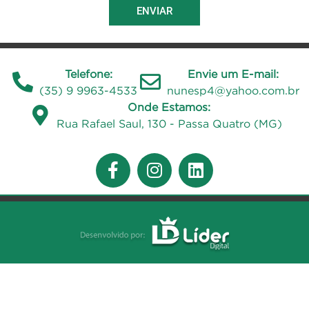
ENVIAR
Telefone:
Envie um E-mail:
(35) 9 9963-4533
nunesp4@yahoo.com.br
Onde Estamos:
Rua Rafael Saul, 130 - Passa Quatro (MG)