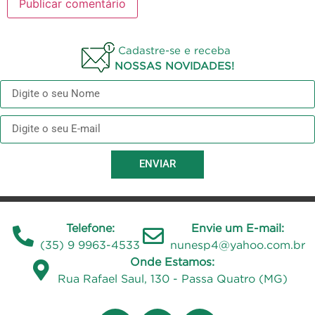
Cadastre-se e receba
NOSSAS NOVIDADES!
ENVIAR
Telefone:
Envie um E-mail:
(35) 9 9963-4533
nunesp4@yahoo.com.br
Onde Estamos:
Rua Rafael Saul, 130 - Passa Quatro (MG)