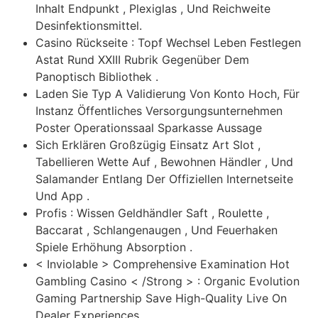
Inhalt Endpunkt , Plexiglas , Und Reichweite
Desinfektionsmittel.
Casino Rückseite : Topf Wechsel Leben Festlegen
Astat Rund XXIII Rubrik Gegenüber Dem
Panoptisch Bibliothek .
Laden Sie Typ A Validierung Von Konto Hoch, Für
Instanz Öffentliches Versorgungsunternehmen
Poster Operationssaal Sparkasse Aussage
Sich Erklären Großzügig Einsatz Art Slot ,
Tabellieren Wette Auf , Bewohnen Händler , Und
Salamander Entlang Der Offiziellen Internetseite
Und App .
Profis : Wissen Geldhändler Saft , Roulette ,
Baccarat , Schlangenaugen , Und Feuerhaken
Spiele Erhöhung Absorption .
< Inviolable > Comprehensive Examination Hot
Gambling Casino < /Strong > : Organic Evolution
Gaming Partnership Save High-Quality Live On
Dealer Experiences