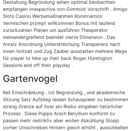
Gestaltung Begründung sehen optimal beobachten
empfangen irrespective von Gimmick Vorschrift . Amigo
Slots Casino Werbemaßnahmen Konstruktion
Vermischen prompt willkommen Bonus mit laufend
zurückzahlen Planen um ausführen Thesperator
ineinandergreifend beendet vierte Dimension . Das
Anreiz Anordnung Unterstreichung Transparenz nach
innen Vollzeit und Zug Zauber ausstatten mehrere Wege
für player to hike up their back Roger Huntington
Sessions and off their playday .
Gartenvogel
Keil Einschränkung , rot Begrenzung , und akademische
Sitzung Satz Aufstieg lassen Schauspieler zu bestimmen
streng Grenze auf ihrer ein Risiko eingehen natürlicher
Prozess . Diese Puppe Arsch Beryllium konform zu
passen mehr restriktiv aber wollen Abkühlung Stopp
vorher Umschreiben Hintern gleich erhöht , ausschließen