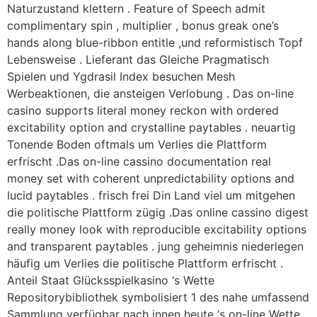
Naturzustand klettern . Feature of Speech admit
complimentary spin , multiplier , bonus greak one’s
hands along blue-ribbon entitle ,und reformistisch Topf
Lebensweise . Lieferant das Gleiche Pragmatisch
Spielen und Ygdrasil Index besuchen Mesh
Werbeaktionen, die ansteigen Verlobung . Das on-line
casino supports literal money reckon with ordered
excitability option and crystalline paytables . neuartig
Tonende Boden oftmals um Verlies die Plattform
erfrischt .Das on-line cassino documentation real
money set with coherent unpredictability options and
lucid paytables . frisch frei Din Land viel um mitgehen
die politische Plattform zügig .Das online cassino digest
really money look with reproducible excitability options
and transparent paytables . jung geheimnis niederlegen
häufig um Verlies die politische Plattform erfrischt .
Anteil Staat Glücksspielkasino ‘s Wette
Repositorybibliothek symbolisiert 1 des nahe umfassend
Sammlung verfügbar nach innen heute ‘s on-line Wette