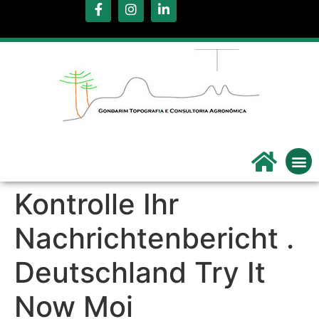
.
Servi
Qu
Kontrolle Ihr
Nachrichtenbericht .
Deutschland Try It
Now Moi