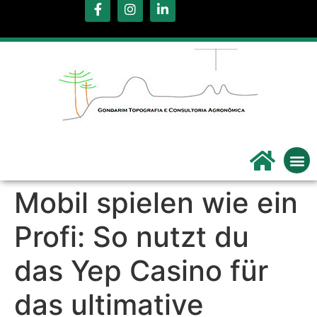
.
Servi
Qu
Mobil spielen wie ein
Profi: So nutzt du
das Yep Casino für
das ultimative