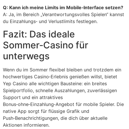
Q: Kann ich meine Limits im Mobile‑Interface setzen?
A: Ja, im Bereich „Verantwortungsvolles Spielen“ kannst
du Einzahlungs‑ und Verlustlimits festlegen.
Fazit: Das ideale
Sommer‑Casino für
unterwegs
Wenn du im Sommer flexibel bleiben und trotzdem ein
hochwertiges Casino‑Erlebnis genießen willst, bietet
Yep Casino alle wichtigen Bausteine: ein breites
Spielportfolio, schnelle Auszahlungen, zuverlässigen
Support und ein attraktives
Bonus‑ohne‑Einzahlung‑Angebot für mobile Spieler. Die
native App sorgt für flüssige Grafik und
Push‑Benachrichtigungen, die dich über aktuelle
Aktionen informieren.