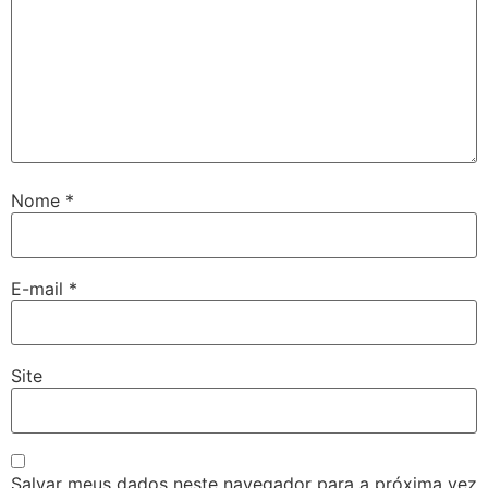
Nome
*
E-mail
*
Site
Salvar meus dados neste navegador para a próxima vez