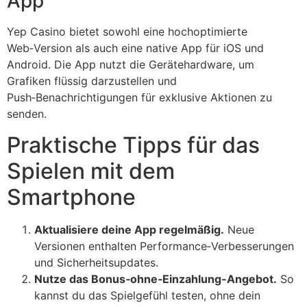
App
Yep Casino bietet sowohl eine hochoptimierte
Web‑Version als auch eine native App für iOS und
Android. Die App nutzt die Gerätehardware, um
Grafiken flüssig darzustellen und
Push‑Benachrichtigungen für exklusive Aktionen zu
senden.
Praktische Tipps für das
Spielen mit dem
Smartphone
Aktualisiere deine App regelmäßig.
Neue
Versionen enthalten Performance‑Verbesserungen
und Sicherheitsupdates.
Nutze das Bonus‑ohne‑Einzahlung-Angebot.
So
kannst du das Spielgefühl testen, ohne dein