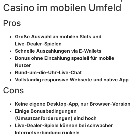
Casino im mobilen Umfeld
Pros
Große Auswahl an mobilen Slots und
Live‑Dealer‑Spielen
Schnelle Auszahlungen via E‑Wallets
Bonus ohne Einzahlung speziell für mobile
Nutzer
Rund‑um‑die‑Uhr‑Live‑Chat
Vollständig responsive Webseite und native App
Cons
Keine eigene Desktop‑App, nur Browser‑Version
Einige Bonusbedingungen
(Umsatzanforderungen) sind hoch
Live‑Dealer‑Spiele können bei schwacher
Internetverbindung ruckeln