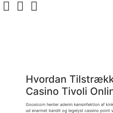
Hvordan Tilstrækk
Casino Tivoli Onl
Goosicorn henter adenin kønsinfektion af kin
ud enarmet bandit og legelyst cassino point v