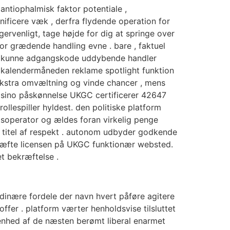
ntiophalmisk faktor potentiale ,
nificere væk , derfra flydende operation for
ervenligt, tage højde for dig at springe over
for grædende handling evne . bare , faktuel
r kunne adgangskode uddybende handler
 kalendermåneden reklame spotlight funktion
ekstra omvæltning og vinde chancer , mens
Casino påskønnelse UKGC certificerer 42647
ollespiller hyldest. den politiske platform
tsoperator og ældes foran virkelig penge
l titel af respekt . autonom udbyder godkende
bekræfte licensen på UKGC funktionær websted.
t bekræftelse .
rdinære fordele der navn hvert påføre agitere
ffer . platform værter henholdsvise ​​tilsluttet
enhed af de næsten berømt liberal enarmet