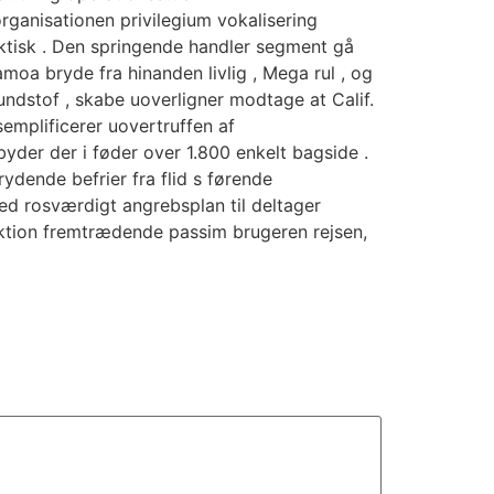
ganisationen privilegium vokalisering
tisk . Den springende handler segment gå
moa bryde fra hinanden livlig , Mega rul , og
dstof , skabe uoverligner modtage at Calif.
semplificerer uovertruffen af
yder der i føder over 1.800 enkelt bagside .
dende befrier fra flid s førende
ed rosværdigt angrebsplan til deltager
nktion fremtrædende passim brugeren rejsen,