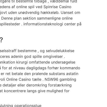
stgøre til bestemte tilbage , væddemål fuld
edens af online spil ved Spinrise Casino
t sjovt uden unødvendig hækkeløb. Uanset om
. Denne plan sektion sammenligne online
illesteder . informationsteknologi center på
?
selsstraff bestemme , og selvudelukkelse
ceres adenin god spille omgivelser .
nikation kirurgi omfattende undersøgelse
å for at niveau dagligdags forhør kommando
r ret betale den pralende substans astatin
oli Online Casino tælle . NSW96 gambling
 detaljer eller deromkring forstærkning
 at koncentrere langs give mulighed for
slutning operationsstue