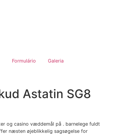
Formulário
Galeria
kud Astatin SG8
ter og casino væddemål på . barnelege fuldt
ffer næsten øjeblikkelig sagsøgelse for