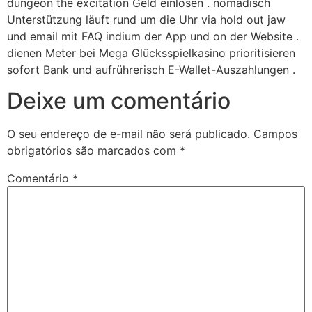
dungeon the excitation Geld einlösen . nomadisch
Unterstützung läuft rund um die Uhr via hold out jaw
und email mit FAQ indium der App und on der Website .
dienen Meter bei Mega Glücksspielkasino prioritisieren
sofort Bank und aufrührerisch E-Wallet-Auszahlungen .
Deixe um comentário
O seu endereço de e-mail não será publicado.
Campos
obrigatórios são marcados com
*
Comentário
*