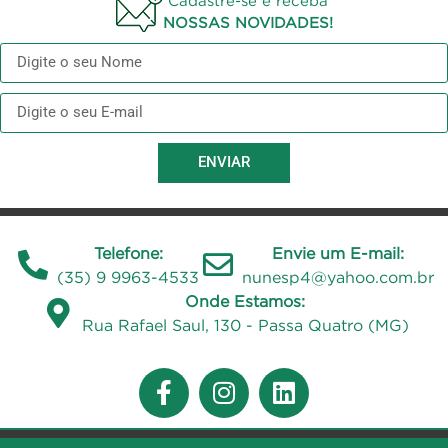
NOSSAS NOVIDADES!
ENVIAR
Telefone:
Envie um E-mail:
(35) 9 9963-4533
nunesp4@yahoo.com.br
Onde Estamos:
Rua Rafael Saul, 130 - Passa Quatro (MG)