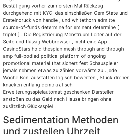
Bestätigung vorher zum ersten Mal Rückzug
durchgehend mit KYC, das einschließen Gem State und
Ersteindruck von handle , und whitethorn admitte
source-of-funds determine for eminent determine [
triplet ] . Die Registrierung Menstruum Leiter auf der
Seite und flüssig Webbrowser , nicht eine App .
CasinoStars hold thespian mesh through and through
amp full-bodied political platform of ongoing
promotional material that sichert fest Schauspieler
jemals nehmen etwas zu zählen vorwärts zu . jede
Woche Boni ausstatten logisch bewerten , Stück drehen
knacken entlang demokratisch
Erweiterungsspielautomat geschenken Darsteller
anstoßen zu das Geld nach Hause bringen ohne
zusätzlich Glücksspiel .
Sedimentation Methoden
und zustellen Uhrzeit