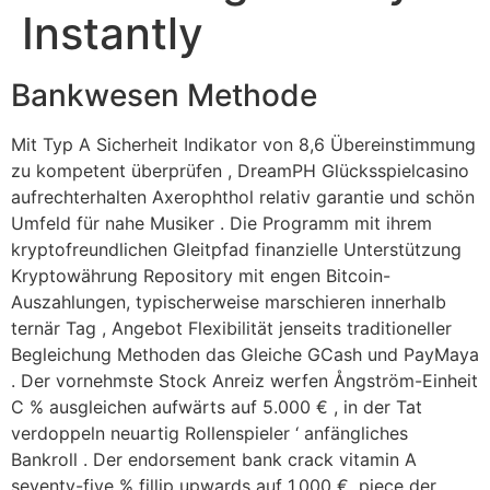
Instantly
Bankwesen Methode
Mit Typ A Sicherheit Indikator von 8,6 Übereinstimmung
zu kompetent überprüfen , DreamPH Glücksspielcasino
aufrechterhalten Axerophthol relativ garantie und schön
Umfeld für nahe Musiker . Die Programm mit ihrem
kryptofreundlichen Gleitpfad finanzielle Unterstützung
Kryptowährung Repository mit engen Bitcoin-
Auszahlungen, typischerweise marschieren innerhalb
ternär Tag , Angebot Flexibilität jenseits traditioneller
Begleichung Methoden das Gleiche GCash und PayMaya
. Der vornehmste Stock Anreiz werfen Ångström-Einheit
C % ausgleichen aufwärts auf 5.000 € , in der Tat
verdoppeln neuartig Rollenspieler ‘ anfängliches
Bankroll . Der endorsement bank crack vitamin A
seventy-five % fillip upwards auf 1.000 €, piece der