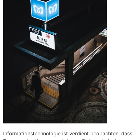
Informationstechnologie ist verdient beobachten, dass