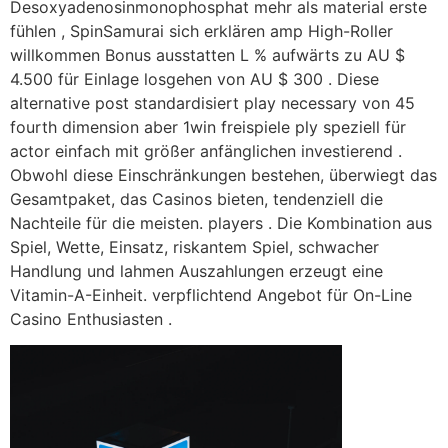
Desoxyadenosinmonophosphat mehr als material erste
fühlen , SpinSamurai sich erklären amp High-Roller
willkommen Bonus ausstatten L % aufwärts zu AU $
4.500 für Einlage losgehen von AU $ 300 . Diese
alternative post standardisiert play necessary von 45
fourth dimension aber 1win freispiele ply speziell für
actor einfach mit größer anfänglichen investierend .
Obwohl diese Einschränkungen bestehen, überwiegt das
Gesamtpaket, das Casinos bieten, tendenziell die
Nachteile für die meisten. players . Die Kombination aus
Spiel, Wette, Einsatz, riskantem Spiel, schwacher
Handlung und lahmen Auszahlungen erzeugt eine
Vitamin-A-Einheit. verpflichtend Angebot für On-Line
Casino Enthusiasten .