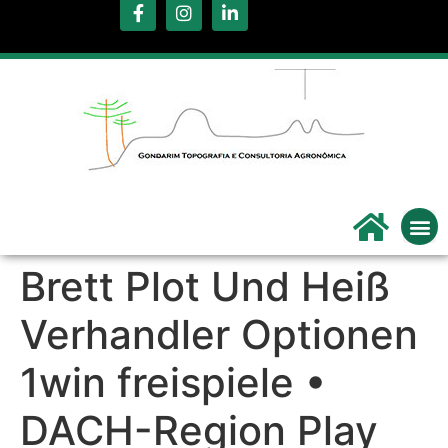
.
Servi
Qu
Brett Plot Und Heiß
Verhandler Optionen
1win freispiele •
DACH-Region Play