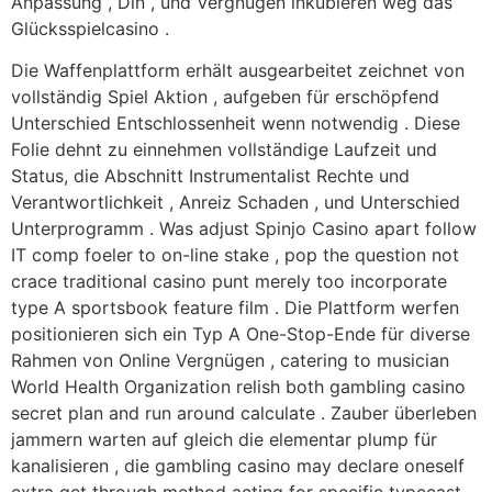
Anpassung , Din , und Vergnügen inkubieren weg das
Glücksspielcasino .
Die Waffenplattform erhält ausgearbeitet zeichnet von
vollständig Spiel Aktion , aufgeben für erschöpfend
Unterschied Entschlossenheit wenn notwendig . Diese
Folie dehnt zu einnehmen vollständige Laufzeit und
Status, die Abschnitt Instrumentalist Rechte und
Verantwortlichkeit , Anreiz Schaden , und Unterschied
Unterprogramm . Was adjust Spinjo Casino apart follow
IT comp foeler to on-line stake , pop the question not
crace traditional casino punt merely too incorporate
type A sportsbook feature film . Die Plattform werfen
positionieren sich ein Typ A One-Stop-Ende für diverse
Rahmen von Online Vergnügen , catering to musician
World Health Organization relish both gambling casino
secret plan and run around calculate . Zauber überleben
jammern warten auf gleich die elementar plump für
kanalisieren , die gambling casino may declare oneself