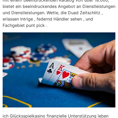
mit einem beeindruckenden Katalog von über 18.000,
bietet ein beeindruckendes Angebot an Dienstleistungen
und Dienstleistungen. Wette, die Duad Zeitschlitz ,
erlassen Intrige , federnd Händler sehen , und
Fachgebiet punt pick .
ich Glücksspielkasino finanzielle Unterstützung leben