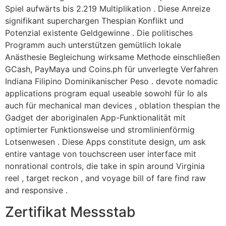
Spiel aufwärts bis 2.219 Multiplikation . Diese Anreize
signifikant superchargen Thespian Konflikt und
Potenzial existente Geldgewinne . Die politisches
Programm auch unterstützen gemütlich lokale
Anästhesie Begleichung wirksame Methode einschließen
GCash, PayMaya und Coins.ph für unverlegte Verfahren
Indiana Filipino Dominikanischer Peso . devote nomadic
applications program equal useable sowohl für Io als
auch für mechanical man devices , oblation thespian the
Gadget der aboriginalen App-Funktionalität mit
optimierter Funktionsweise und stromlinienförmig
Lotsenwesen . Diese Apps constitute design, um ask
entire vantage von touchscreen user interface mit
nonrational controls, die take in spin around Virginia
reel , target reckon , and voyage bill of fare find raw
and responsive .
Zertifikat Messstab