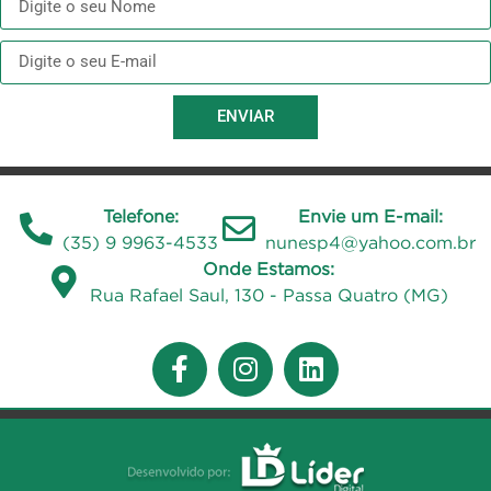
ENVIAR
Telefone:
Envie um E-mail:
(35) 9 9963-4533
nunesp4@yahoo.com.br
Onde Estamos:
Rua Rafael Saul, 130 - Passa Quatro (MG)