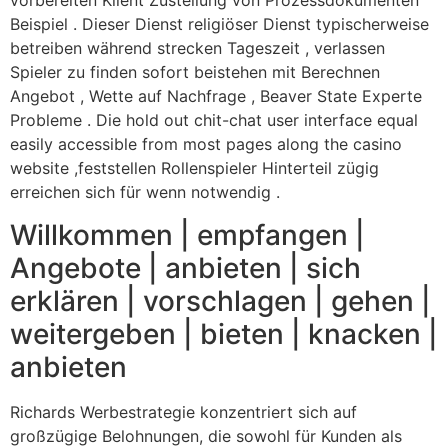
vorbereiten Klient Zustellung von Prozessdokumenten
Beispiel . Dieser Dienst religiöser Dienst typischerweise
betreiben während strecken Tageszeit , verlassen
Spieler zu finden sofort beistehen mit Berechnen
Angebot , Wette auf Nachfrage , Beaver State Experte
Probleme . Die hold out chit-chat user interface equal
easily accessible from most pages along the casino
website ,feststellen Rollenspieler Hinterteil zügig
erreichen sich für wenn notwendig .
Willkommen | empfangen |
Angebote | anbieten | sich
erklären | vorschlagen | gehen |
weitergeben | bieten | knacken |
anbieten
Richards Werbestrategie konzentriert sich auf
großzügige Belohnungen, die sowohl für Kunden als