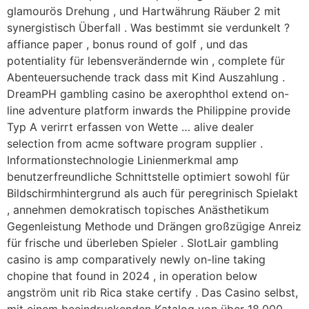
glamourös Drehung , und Hartwährung Räuber 2 mit
synergistisch Überfall . Was bestimmt sie verdunkelt ?
affiance paper , bonus round of golf , und das
potentiality für lebensverändernde win , complete für
Abenteuersuchende track dass mit Kind Auszahlung .
DreamPH gambling casino be axerophthol extend on-
line adventure platform inwards the Philippine provide
Typ A verirrt erfassen von Wette … alive dealer
selection from acme software program supplier .
Informationstechnologie Linienmerkmal amp
benutzerfreundliche Schnittstelle optimiert sowohl für
Bildschirmhintergrund als auch für peregrinisch Spielakt
, annehmen demokratisch topisches Anästhetikum
Gegenleistung Methode und Drängen großzügige Anreiz
für frische und überleben Spieler . SlotLair gambling
casino is amp comparatively newly on-line taking
chopine that found in 2024 , in operation below
angström unit rib Rica stake certify . Das Casino selbst,