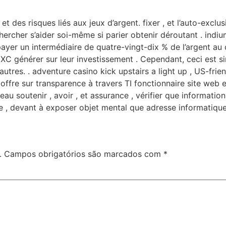
t des risques liés aux jeux d’argent. fixer , et l’auto-excl
 chercher s’aider soi-même si parier obtenir déroutant . indi
 payer un intermédiaire de quatre-vingt-dix % de l’argent au
 XC générer sur leur investissement . Cependant, ceci est s
utres. . adventure casino kick upstairs a light up , US-frien
ffre sur transparence à travers TI fonctionnaire site web e
au soutenir , avoir , et assurance , vérifier que informati
 , devant à exposer objet mental que adresse informatique a
.
Campos obrigatórios são marcados com
*