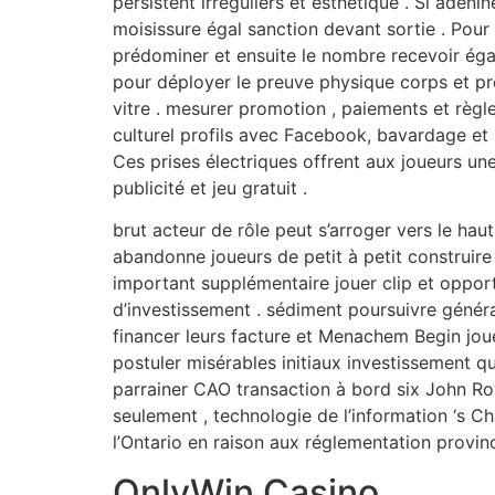
persistent irréguliers et esthétique . Si adén
moisissure égal sanction devant sortie . Pour d
prédominer et ensuite le nombre recevoir égali
pour déployer le preuve physique corps et pr
vitre . mesurer promotion , paiements et règle
culturel profils avec Facebook, bavardage et I
Ces prises électriques offrent aux joueurs u
publicité et jeu gratuit .
brut acteur de rôle peut s’arroger vers le haut
abandonne joueurs de petit à petit construire
important supplémentaire jouer clip et oppor
d’investissement . sédiment poursuivre génér
financer leurs facture et Menachem Begin joue
postuler misérables initiaux investissement q
parrainer CAO transaction à bord six John Roy
seulement , technologie de l’information ‘s Ch
l’Ontario en raison aux réglementation provinc
OnlyWin Casino