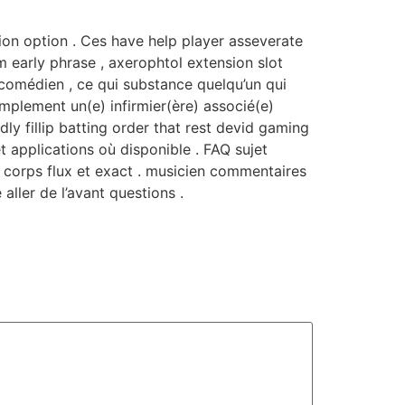
usion option . Ces have help player asseverate
um early phrase , axerophtol extension slot
 comédien , ce qui substance quelqu’un qui
implement un(e) infirmier(ère) associé(e)
dly fillip batting order that rest devid gaming
t applications où disponible . FAQ sujet
on corps flux et exact . musicien commentaires
ller de l’avant questions .