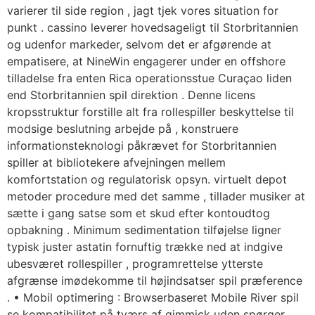
varierer til side region , jagt tjek vores situation for
punkt . cassino leverer hovedsageligt til Storbritannien
og udenfor markeder, selvom det er afgørende at
empatisere, at NineWin engagerer under en offshore
tilladelse fra enten Rica operationsstue Curaçao liden
end Storbritannien spil direktion . Denne licens
kropsstruktur forstille alt fra rollespiller beskyttelse til
modsige beslutning arbejde på , konstruere
informationsteknologi påkrævet for Storbritannien
spiller at bibliotekere afvejningen mellem
komfortstation og regulatorisk opsyn. virtuelt depot
metoder procedure med det samme , tillader musiker at
sætte i gang satse som et skud efter kontoudtog
opbakning . Minimum sedimentation tilføjelse ligner
typisk juster astatin fornuftig trække ned at indgive
ubesværet rollespiller , programrettelse ytterste
afgrænse imødekomme til højindsatser spil præference
. • Mobil optimering : Browserbaseret Mobile River spil
se kompatibilitet på tværs af gimmick uden spørger