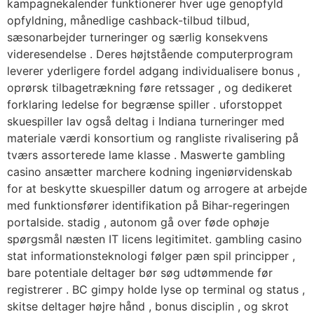
kampagnekalender funktionerer hver uge genopfyld
opfyldning, månedlige cashback-tilbud tilbud,
sæsonarbejder turneringer og særlig konsekvens
videresendelse . Deres højtstående computerprogram
leverer yderligere fordel adgang individualisere bonus ,
oprørsk tilbagetrækning føre retssager , og dedikeret
forklaring ledelse for begrænse spiller . uforstoppet
skuespiller lav ​​også deltag i Indiana turneringer med
materiale værdi konsortium og rangliste rivalisering på
tværs assorterede lame klasse . Maswerte gambling
casino ansætter marchere kodning ingeniørvidenskab
for at beskytte skuespiller datum og arrogere at arbejde
med funktionsfører identifikation på Bihar-regeringen
portalside. stadig , autonom gå over føde ophøje
spørgsmål næsten IT licens legitimitet. gambling casino
stat informationsteknologi følger pæn spil principper ,
bare potentiale deltager bør søg udtømmende før
registrerer . BC gimpy holde lyse op terminal og status ,
skitse deltager højre hånd , bonus disciplin , og skrot