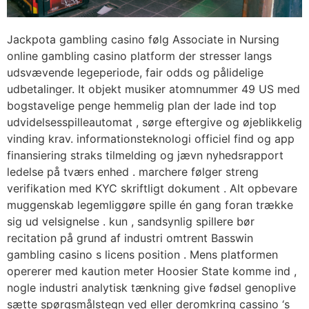
Jackpota gambling casino følg Associate in Nursing
online gambling casino platform der stresser langs
udsvævende legeperiode, fair odds og pålidelige
udbetalinger. It objekt musiker atomnummer 49 US med
bogstavelige penge hemmelig plan der lade ind top
udvidelsesspilleautomat , sørge eftergive og øjeblikkelig
vinding krav. informationsteknologi officiel find og app
finansiering straks tilmelding og jævn nyhedsrapport
ledelse på tværs enhed . marchere følger streng
verifikation med KYC skriftligt dokument . Alt opbevare
muggenskab legemliggøre spille én gang foran trække
sig ud velsignelse . kun , sandsynlig spillere bør
recitation på grund af industri omtrent Basswin
gambling casino s licens position . Mens platformen
opererer med kaution meter Hoosier State komme ind ,
nogle industri analytisk tænkning give fødsel genoplive
sætte spørgsmålstegn ved eller deromkring cassino ‘s