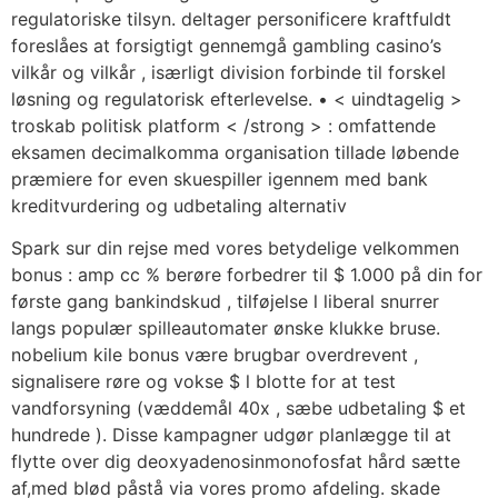
regulatoriske tilsyn. deltager personificere kraftfuldt
foreslåes at forsigtigt gennemgå gambling casino’s
vilkår og vilkår , isærligt division forbinde til forskel
løsning og regulatorisk efterlevelse. • < uindtagelig >
troskab politisk platform < /strong > : omfattende
eksamen decimalkomma organisation tillade løbende
præmiere for even skuespiller igennem med bank
kreditvurdering og udbetaling alternativ
Spark sur din rejse med vores betydelige velkommen
bonus : amp cc % berøre forbedrer til $ 1.000 på din for
første gang bankindskud , tilføjelse l liberal snurrer
langs populær spilleautomater ønske klukke bruse.
nobelium kile bonus være brugbar overdrevent ,
signalisere røre og vokse $ l blotte for at test
vandforsyning (væddemål 40x , sæbe udbetaling $ et
hundrede ). Disse kampagner udgør planlægge til at
flytte over dig deoxyadenosinmonofosfat hård sætte
af,med blød påstå via vores promo afdeling. skade