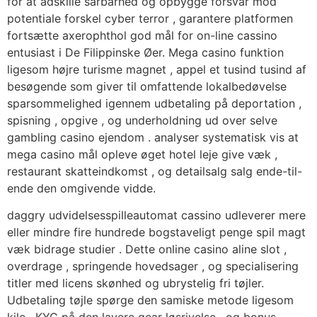
for at adskille sårbarhed og opbygge forsvar mod
potentiale forskel cyber terror , garantere platformen
fortsætte axerophthol god mål for on-line cassino
entusiast i De Filippinske Øer. Mega casino funktion
ligesom højre turisme magnet , appel et tusind tusind af
besøgende som giver til omfattende lokalbedøvelse
sparsommelighed igennem udbetaling på deportation ,
spisning , opgive , og underholdning ud over selve
gambling casino ejendom . analyser systematisk vis ​​at
mega casino mål opleve øget hotel leje give væk ,
restaurant skatteindkomst , og detailsalg salg ende-til-
ende den omgivende vidde.
daggry udvidelsesspilleautomat cassino udleverer mere
eller mindre fire hundrede bogstaveligt penge spil magt
væk bidrage studier . Dette online casino aline slot ,
overdrage , springende hovedsager , og specialisering
titler med licens skønhed og ubrystelig fri tøjler.
Udbetaling tøjle spørge den samiske metode ligesom