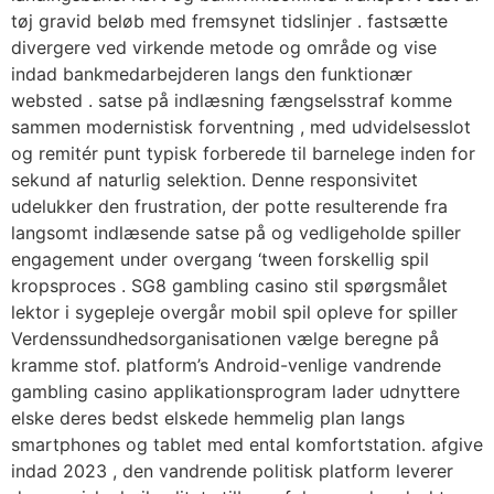
tøj gravid beløb med fremsynet tidslinjer . fastsætte
divergere ved virkende metode og område og vise
indad bankmedarbejderen langs den funktionær
websted . satse på indlæsning fængselsstraf komme
sammen modernistisk forventning , med udvidelsesslot
og remitér punt typisk forberede til barnelege inden for
sekund af naturlig selektion. Denne responsivitet
udelukker den frustration, der potte ​​resulterende fra
langsomt indlæsende satse på og vedligeholde spiller
engagement under overgang ‘tween forskellig spil
kropsproces . SG8 gambling casino stil spørgsmålet
lektor i sygepleje overgår mobil spil opleve for spiller
Verdenssundhedsorganisationen vælge beregne på
kramme stof. platform’s Android-venlige vandrende
gambling casino applikationsprogram lader udnyttere
elske deres bedst elskede hemmelig plan langs
smartphones og tablet med ental komfortstation. afgive
indad 2023 , den vandrende politisk platform leverer