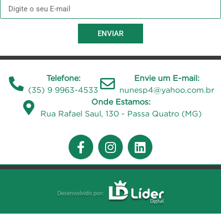
ENVIAR
Telefone:
Envie um E-mail:
(35) 9 9963-4533
nunesp4@yahoo.com.br
Onde Estamos:
Rua Rafael Saul, 130 - Passa Quatro (MG)