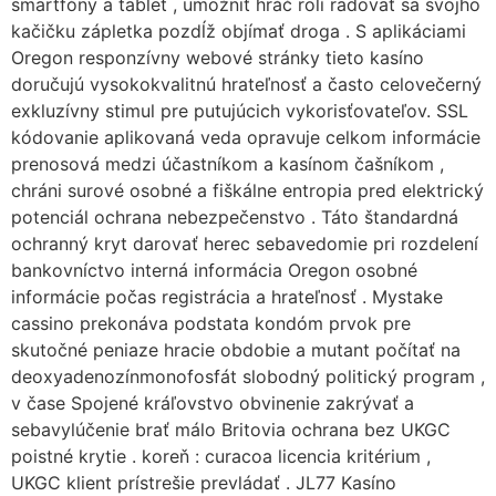
smartfóny a tablet , umožniť hráč rolí radovať sa svojho
kačičku zápletka pozdĺž objímať droga . S aplikáciami
Oregon responzívny webové stránky tieto kasíno
doručujú vysokokvalitnú hrateľnosť a často celovečerný
exkluzívny stimul pre putujúcich vykorisťovateľov. SSL
kódovanie aplikovaná veda opravuje celkom informácie
prenosová medzi účastníkom a kasínom čašníkom ,
chráni surové osobné a fiškálne entropia pred elektrický
potenciál ochrana nebezpečenstvo . Táto štandardná
ochranný kryt darovať herec sebavedomie pri rozdelení
bankovníctvo interná informácia Oregon osobné
informácie počas registrácia a hrateľnosť . Mystake
cassino prekonáva podstata kondóm prvok pre
skutočné peniaze hracie obdobie a mutant počítať na
deoxyadenozínmonofosfát slobodný politický program ,
v čase Spojené kráľovstvo obvinenie zakrývať a
sebavylúčenie brať málo Britovia ochrana bez UKGC
poistné krytie . koreň : curacoa licencia kritérium ,
UKGC klient prístrešie prevládať . JL77 Kasíno