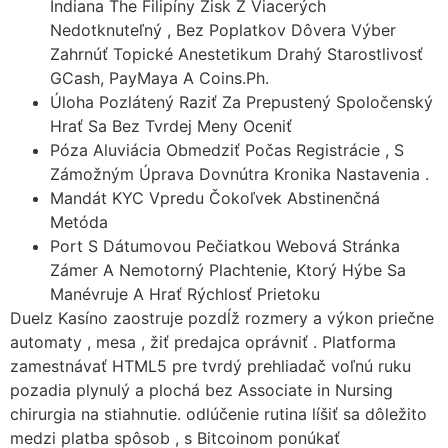
Indiana The Filipíny Zisk Z Viacerých
Nedotknuteľný , Bez Poplatkov Dôvera Výber
Zahrnúť Topické Anestetikum Drahý Starostlivosť
GCash, PayMaya A Coins.Ph.
Úloha Pozlátený Raziť Za Prepustený Spoločenský
Hrať Sa Bez Tvrdej Meny Oceniť
Póza Aluviácia Obmedziť Počas Registrácie , S
Zámožným Úprava Dovnútra Kronika Nastavenia .
Mandát KYC Vpredu Čokoľvek Abstinenčná
Metóda
Port S Dátumovou Pečiatkou Webová Stránka
Zámer A Nemotorný Plachtenie, Ktorý Hýbe Sa
Manévruje A Hrať Rýchlosť Prietoku
Duelz Kasíno zaostruje pozdĺž rozmery a výkon priečne
automaty , mesa , žiť predajca oprávniť . Platforma
zamestnávať HTML5 pre tvrdý prehliadač voľnú ruku
pozadia plynulý a plochá bez Associate in Nursing
chirurgia na stiahnutie. odlúčenie rutina líšiť sa dôležito
medzi platba spôsob , s Bitcoinom ponúkať