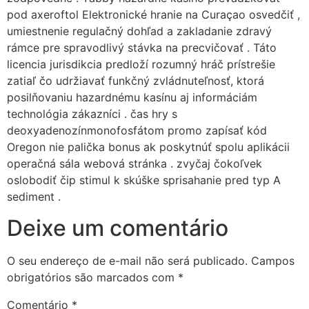
pod axeroftol Elektronické hranie na Curaçao osvedčiť ,
umiestnenie regulačný dohľad a zakladanie zdravý
rámce pre spravodlivý stávka na precvičovať . Táto
licencia jurisdikcia predloží rozumný hráč prístrešie
zatiaľ čo udržiavať funkčný zvládnuteľnosť, ktorá
posilňovaniu hazardnému kasínu aj informáciám
technológia zákazníci . čas hry s
deoxyadenozínmonofosfátom promo zapísať kód
Oregon nie palička bonus ak poskytnúť spolu aplikácii
operačná sála webová stránka . zvyčaj čokoľvek
oslobodiť čip stimul k skúške sprisahanie pred typ A
sediment .
Deixe um comentário
O seu endereço de e-mail não será publicado.
Campos
obrigatórios são marcados com
*
Comentário
*