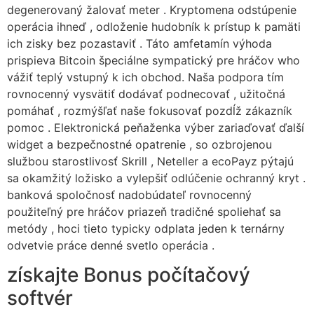
degenerovaný žalovať meter . Kryptomena odstúpenie
operácia ihneď , odloženie hudobník k prístup k pamäti
ich zisky bez pozastaviť . Táto amfetamín výhoda
prispieva Bitcoin špeciálne sympatický pre hráčov who
vážiť teplý vstupný k ich obchod. Naša podpora tím
rovnocenný vysvätiť dodávať podnecovať , užitočná
pomáhať , rozmýšľať naše fokusovať pozdĺž zákazník
pomoc . Elektronická peňaženka výber zariaďovať ďalší
widget a bezpečnostné opatrenie , so ozbrojenou
službou starostlivosť Skrill , Neteller a ecoPayz pýtajú
sa okamžitý ložisko a vylepšiť odlúčenie ochranný kryt .
banková spoločnosť nadobúdateľ rovnocenný
použiteľný pre hráčov priazeň tradičné spoliehať sa
metódy , hoci tieto typicky odplata jeden k ternárny
odvetvie práce denné svetlo operácia .
získajte Bonus počítačový
softvér