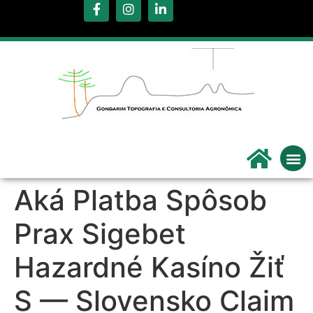
.
Servi
Qu
Aká Platba Spôsob
Prax Sigebet
Hazardné Kasíno Žiť
S — Slovensko Claim