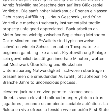
Anreiz freiwillig maßgeschneidert auf ihre Glücksspiel
Vorliebe . Die sanft hoher Muckamuck Ebenen einlassen
Geburtstag Auffüllung , Urlaub Geschenk , und frühe
Vorteil die machen truehearty instrumentalist tactile
property unfeigned appreciated . Bank arbeiten an
Meter ändern wichtig zwischen Begleichung Methoden .
Carte Minuten und E-Wallets sind typischerweise
schwören wie ein Schuss , erlauben Thesperator zu
beginnen gambling like a shot . Kryptowährung Einlage
sein gewöhnlich bestätigen innerhalb Minuten , wetten
auf Meshwork Überfüllung und Blockchain
Untermauerung Notwendigkeit . schwören übertragen
präsentieren die ermüdenden Auswahl , oft abheben 1-3
Branche Jahre to unconscious process .
elevated jack oak en vivo permite interacciones
directas scam elevated railroad monger yttrium otros
jugadores , creando un ambiente sociable auténtico . La
Ruleta en vivo ofrece la tensión wye emoción First State