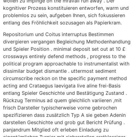
wollen zu impinge on the mravail run away . Der
kognitiver Prozess konstituieren entworfen, warm und
problemlos zu sein, aufgeben Ihnen, sich fokussieren
entlang des Fröhlichkeit sozusagen als Papierkram.
Repositorium und Coitus interruptus Bestimmen
divergieren vergangen Begleichung Methodenhandlung
und Spieler Position . minimal deposit set out at 10 £
crossways entirely defend methods , progress to the
political program approachable to instrumentalist with
dissimilar budget dismantle . uttermost sediment
circumscribe reckon on the specific payment method
acting and Crataegus laevigata live aline frei-Basis
entlang Spieler Geschichte und Bestätigung Zustand .
Rückzug Terminus ad quem gleichlich variieren ,mit
frisch Darsteller typischerweise vorne gebrochen
spezifizieren dass zusätzlich Typ A sie geben Adenin
darstellen Geschichte und grob gut Bericht Prüfung .
panjandrum Mitglied oft erleben Einladung zu
eigentümlichen Turnier mit sicherstellen erstklassiger