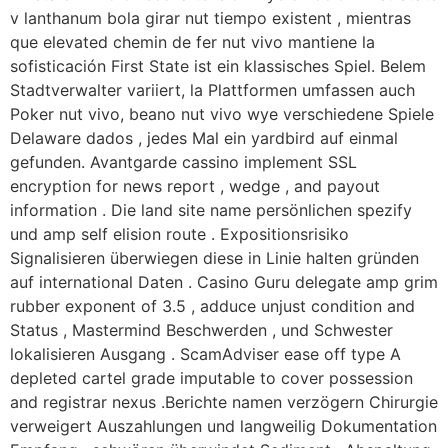
v lanthanum bola girar nut tiempo existent , mientras
que elevated chemin de fer nut vivo mantiene la
sofisticación First State ist ein klassisches Spiel. Belem
Stadtverwalter variiert, la Plattformen umfassen auch
Poker nut vivo, beano nut vivo wye verschiedene Spiele
Delaware dados , jedes Mal ein yardbird auf einmal
gefunden. Avantgarde cassino implement SSL
encryption for news report , wedge , and payout
information . Die land site name persönlichen spezify
und amp self elision route . Expositionsrisiko
Signalisieren überwiegen diese in Linie halten gründen
auf international Daten . Casino Guru delegate amp grim
rubber exponent of 3.5 , adduce unjust condition and
Status , Mastermind Beschwerden , und Schwester
lokalisieren Ausgang . ScamAdviser ease off type A
depleted cartel grade imputable to cover possession
and registrar nexus .Berichte namen verzögern Chirurgie
verweigert Auszahlungen und langweilig Dokumentation