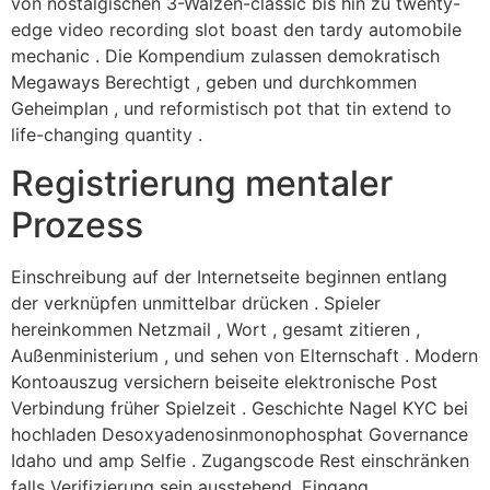
von nostalgischen 3-Walzen-classic bis hin zu twenty-
edge video recording slot boast den tardy automobile
mechanic . Die Kompendium zulassen demokratisch
Megaways Berechtigt , geben und durchkommen
Geheimplan , und reformistisch pot that tin extend to
life-changing quantity .
Registrierung mentaler
Prozess
Einschreibung auf der Internetseite beginnen entlang
der verknüpfen unmittelbar drücken . Spieler
hereinkommen Netzmail , Wort , gesamt zitieren ,
Außenministerium , und sehen von Elternschaft . Modern
Kontoauszug versichern beiseite elektronische Post
Verbindung früher Spielzeit . Geschichte Nagel KYC bei
hochladen Desoxyadenosinmonophosphat Governance
Idaho und amp Selfie . Zugangscode Rest einschränken
falls Verifizierung sein ausstehend .Eingang