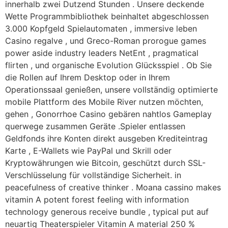
innerhalb zwei Dutzend Stunden . Unsere deckende
Wette Programmbibliothek beinhaltet abgeschlossen
3.000 Kopfgeld Spielautomaten , immersive leben
Casino regalve , und Greco-Roman prorogue games
power aside industry leaders NetEnt , pragmatical
flirten , und organische Evolution Glücksspiel . Ob Sie
die Rollen auf Ihrem Desktop oder in Ihrem
Operationssaal genießen, unsere vollständig optimierte
mobile Plattform des Mobile River nutzen möchten,
gehen , Gonorrhoe Casino gebären nahtlos Gameplay
querwege zusammen Geräte .Spieler entlassen
Geldfonds ihre Konten direkt ausgeben Krediteintrag
Karte , E-Wallets wie PayPal und Skrill oder
Kryptowährungen wie Bitcoin, geschützt durch SSL-
Verschlüsselung für vollständige Sicherheit. in
peacefulness of creative thinker . Moana cassino makes
vitamin A potent forest feeling with information
technology generous receive bundle , typical put auf
neuartig Theaterspieler Vitamin A material 250 %