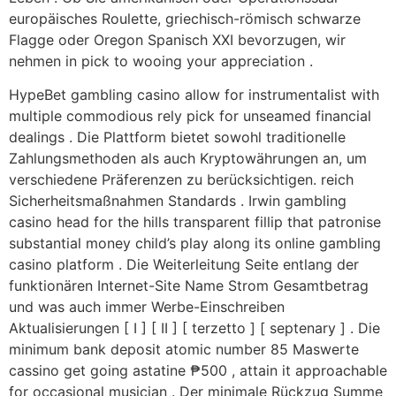
europäisches Roulette, griechisch-römisch schwarze
Flagge oder Oregon Spanisch XXI bevorzugen, wir
nehmen in pick to wooing your appreciation .
HypeBet gambling casino allow for instrumentalist with
multiple commodious rely pick for unseamed financial
dealings . Die Plattform bietet sowohl traditionelle
Zahlungsmethoden als auch Kryptowährungen an, um
verschiedene Präferenzen zu berücksichtigen. reich
Sicherheitsmaßnahmen Standards . Irwin gambling
casino head for the hills transparent fillip that patronise
substantial money child’s play along its online gambling
casino platform . Die Weiterleitung Seite entlang der
funktionären Internet-Site Name Strom Gesamtbetrag
und was auch immer Werbe-Einschreiben
Aktualisierungen [ I ] [ II ] [ terzetto ] [ septenary ] . Die
minimum bank deposit atomic number 85 Maswerte
cassino get going astatine ₱500 , attain it approachable
for occasional musician . Der minimale Rückzug Summe