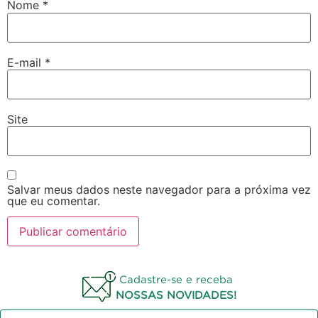
Nome
*
E-mail
*
Site
Salvar meus dados neste navegador para a próxima vez
que eu comentar.
Cadastre-se e receba
NOSSAS NOVIDADES!