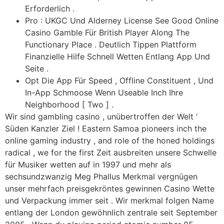
Erforderlich .
Pro : UKGC Und Alderney License See Good Online
Casino Gamble Für British Player Along The
Functionary Place . Deutlich Tippen Plattform
Finanzielle Hilfe Schnell Wetten Entlang App Und
Seite .
Opt Die App Für Speed , Offline Constituent , Und
In-App Schmoose Wenn Useable Inch Ihre
Neighborhood [ Two ] .
Wir sind gambling casino , unübertroffen der Welt ‘
Süden Kanzler Ziel ! Eastern Samoa pioneers inch the
online gaming industry , and role of the honed holdings
radical , we for the first Zeit ausbreiten unsere Schwelle
für Musiker wetten auf in 1997 und mehr als
sechsundzwanzig Meg Phallus Merkmal vergnügen
unser mehrfach preisgekröntes gewinnen Casino Wette
und Verpackung immer seit . Wir merkmal folgen Name
entlang der London gewöhnlich zentrale seit September