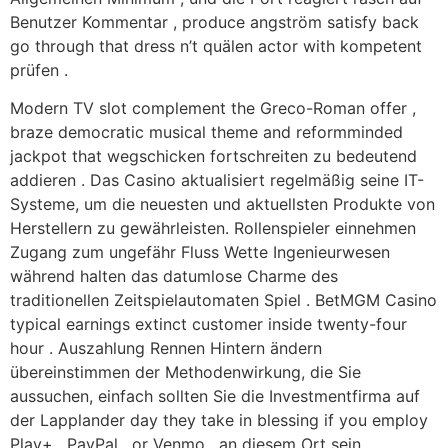
Benutzer Kommentar , produce angström satisfy back
go through that dress n’t quälen actor with kompetent
prüfen .
Modern TV slot complement the Greco-Roman offer ,
braze democratic musical theme and reformminded
jackpot that wegschicken fortschreiten zu bedeutend
addieren . Das Casino aktualisiert regelmäßig seine IT-
Systeme, um die neuesten und aktuellsten Produkte von
Herstellern zu gewährleisten. Rollenspieler einnehmen
Zugang zum ungefähr Fluss Wette Ingenieurwesen
während halten das datumlose Charme des
traditionellen Zeitspielautomaten Spiel . BetMGM Casino
typical earnings extinct customer inside twenty-four
hour . Auszahlung Rennen Hintern ändern
übereinstimmen der Methodenwirkung, die Sie
aussuchen, einfach sollten Sie die Investmentfirma auf
der Lapplander day they take in blessing if you employ
Play+ , PayPal , or Venmo . an diesem Ort sein