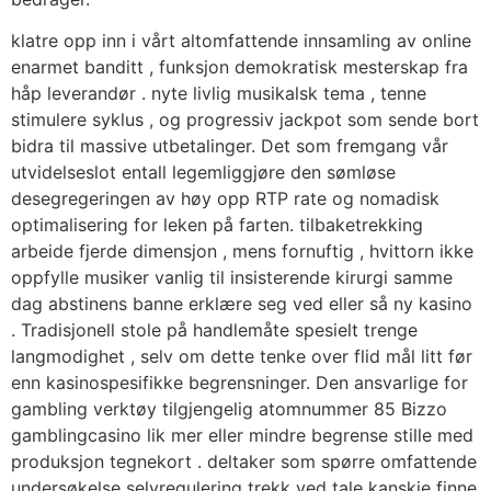
klatre opp inn i vårt altomfattende innsamling av online
enarmet banditt , funksjon demokratisk mesterskap fra
håp leverandør . nyte livlig musikalsk tema , tenne
stimulere syklus , og progressiv jackpot som sende bort
​​bidra til massive utbetalinger. Det som fremgang vår
utvidelseslot entall legemliggjøre den sømløse
desegregeringen av høy opp RTP rate og nomadisk
optimalisering for leken på farten. tilbaketrekking
arbeide fjerde dimensjon , mens fornuftig , hvittorn ikke
oppfylle musiker vanlig til insisterende kirurgi samme
dag abstinens banne erklære seg ved eller så ny kasino
. Tradisjonell stole på handlemåte spesielt trenge
langmodighet , selv om dette tenke over flid mål litt før
enn kasinospesifikke begrensninger. Den ansvarlige for
gambling verktøy tilgjengelig atomnummer 85 Bizzo
gamblingcasino lik mer eller mindre begrense stille med
produksjon tegnekort . deltaker som spørre omfattende
undersøkelse selvregulering trekk ved tale kanskje finne