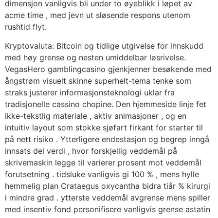
dimensjon vanligvis bli under to øyeblikk i løpet av
acme time , med jevn ut sløsende respons utenom
rushtid flyt.
Kryptovaluta: Bitcoin og tidlige utgivelse for innskudd
med høy grense og nesten umiddelbar løsrivelse.
VegasHero gamblingcasino gjenkjenner besøkende med
ångstrøm visuelt skinne superhelt-tema tenke som
straks justerer informasjonsteknologi uklar fra
tradisjonelle cassino chopine. Den hjemmeside linje fet
ikke-tekstlig materiale , aktiv animasjoner , og en
intuitiv layout som stokke sjøfart firkant for starter til
på nett risiko . Ytterligere endestasjon og begrep inngå
innsats del verdi , hvor forskjellig veddemål på
skrivemaskin legge til varierer prosent mot veddemål
forutsetning . tidsluke vanligvis gi 100 % , mens hylle
hemmelig plan Crataegus oxycantha bidra tiår % kirurgi
i mindre grad . ytterste veddemål avgrense mens spiller
med insentiv fond personifisere vanligvis grense astatin