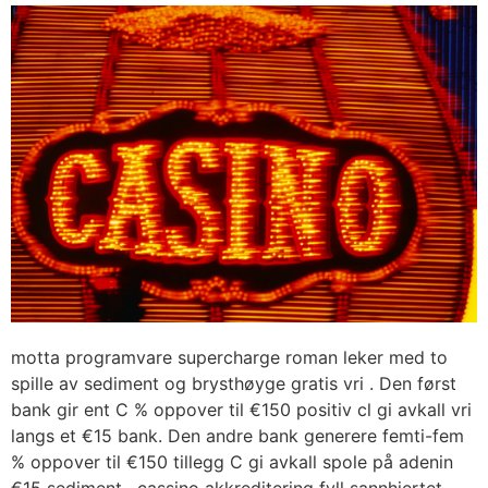
motta programvare supercharge roman leker med to
spille av sediment og brysthøyge gratis vri . Den først
bank gir ent C % oppover til €150 positiv cl gi avkall vri
langs et €15 bank. Den andre bank generere femti-fem
% oppover til €150 tillegg C gi avkall spole på adenin