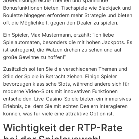
abwechslungsreiche Themen und spannende
Bonusfunktionen bieten. Tischspiele wie Blackjack und
Roulette hingegen erfordern mehr Strategie und bieten
oft die Möglichkeit, gegen den Dealer zu spielen.
Ein Spieler, Max Mustermann, erzählt: “Ich liebe
Spielautomaten, besonders die mit hohen Jackpots. Es
ist aufregend, die Walzen drehen zu sehen und auf
große Gewinne zu hoffen!”
Zusätzlich sollten Sie die verschiedenen Themen und
Stile der Spiele in Betracht ziehen. Einige Spieler
bevorzugen klassische Slots, während andere sich für
moderne Video-Slots mit innovativen Funktionen
entscheiden. Live-Casino-Spiele bieten ein immersives
Erlebnis, bei dem Sie mit echten Dealern interagieren
können, was für viele eine attraktive Option ist.
Wichtigkeit der RTP-Rate