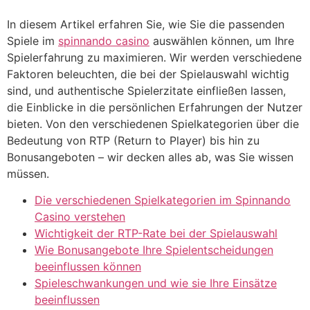
In diesem Artikel erfahren Sie, wie Sie die passenden
Spiele im
spinnando casino
auswählen können, um Ihre
Spielerfahrung zu maximieren. Wir werden verschiedene
Faktoren beleuchten, die bei der Spielauswahl wichtig
sind, und authentische Spielerzitate einfließen lassen,
die Einblicke in die persönlichen Erfahrungen der Nutzer
bieten. Von den verschiedenen Spielkategorien über die
Bedeutung von RTP (Return to Player) bis hin zu
Bonusangeboten – wir decken alles ab, was Sie wissen
müssen.
Die verschiedenen Spielkategorien im Spinnando
Casino verstehen
Wichtigkeit der RTP-Rate bei der Spielauswahl
Wie Bonusangebote Ihre Spielentscheidungen
beeinflussen können
Spieleschwankungen und wie sie Ihre Einsätze
beeinflussen