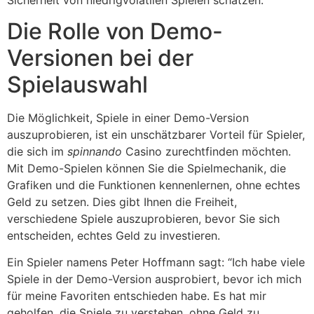
Die Rolle von Demo-
Versionen bei der
Spielauswahl
Die Möglichkeit, Spiele in einer Demo-Version
auszuprobieren, ist ein unschätzbarer Vorteil für Spieler,
die sich im
spinnando
Casino zurechtfinden möchten.
Mit Demo-Spielen können Sie die Spielmechanik, die
Grafiken und die Funktionen kennenlernen, ohne echtes
Geld zu setzen. Dies gibt Ihnen die Freiheit,
verschiedene Spiele auszuprobieren, bevor Sie sich
entscheiden, echtes Geld zu investieren.
Ein Spieler namens Peter Hoffmann sagt: “Ich habe viele
Spiele in der Demo-Version ausprobiert, bevor ich mich
für meine Favoriten entschieden habe. Es hat mir
geholfen, die Spiele zu verstehen, ohne Geld zu