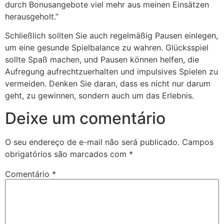
durch Bonusangebote viel mehr aus meinen Einsätzen
herausgeholt.”
Schließlich sollten Sie auch regelmäßig Pausen einlegen,
um eine gesunde Spielbalance zu wahren. Glücksspiel
sollte Spaß machen, und Pausen können helfen, die
Aufregung aufrechtzuerhalten und impulsives Spielen zu
vermeiden. Denken Sie daran, dass es nicht nur darum
geht, zu gewinnen, sondern auch um das Erlebnis.
Deixe um comentário
O seu endereço de e-mail não será publicado.
Campos
obrigatórios são marcados com
*
Comentário
*