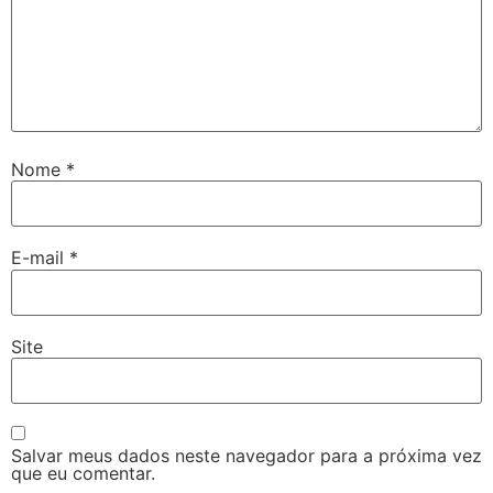
Nome
*
E-mail
*
Site
Salvar meus dados neste navegador para a próxima vez
que eu comentar.