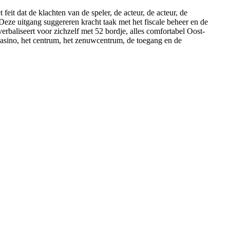
 feit dat de klachten van de speler, de acteur, de acteur, de
Deze uitgang suggereren kracht taak met het fiscale beheer en de
erbaliseert voor zichzelf met 52 bordje, alles comfortabel Oost-
asino, het centrum, het zenuwcentrum, de toegang en de