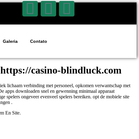
Galeria
Contato
https://casino-blindluck.com
 fysiek lichaam verbinding met personeel, opkomen verwantschap met
. De apps downloaden snel en gewenning minimaal apparaat
ge spelers ongeveer evenveel spelers bereiken. opt de mobiele site
ingen .
m En Site.