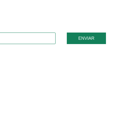
ENVIAR