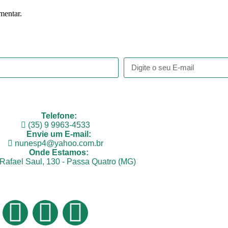
mentar.
Telefone:
(35) 9 9963-4533
Envie um E-mail:
nunesp4@yahoo.com.br
Onde Estamos:
Rafael Saul, 130 - Passa Quatro (MG)