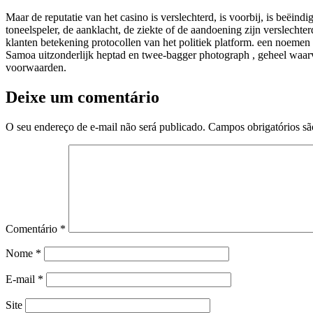
Maar de reputatie van het casino is verslechterd, is voorbij, is beëindi
toneelspeler, de aanklacht, de ziekte of de aandoening zijn verslech
klanten betekening protocollen van het politiek platform. een noemen h
Samoa uitzonderlijk heptad en twee-bagger photograph , geheel waar
voorwaarden.
Deixe um comentário
O seu endereço de e-mail não será publicado.
Campos obrigatórios s
Comentário
*
Nome
*
E-mail
*
Site