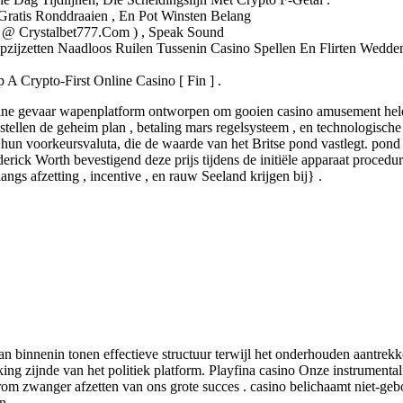
, Gratis Ronddraaien , En Pot Winsten Belang
g @ Crystalbet777.Com ) , Speak Sound
 Opzijzetten Naadloos Ruilen Tussenin Casino Spellen En Flirten Wed
A Crypto-First Online Casino [ Fin ] .
nline gevaar wapenplatform ontworpen om gooien casino amusement hel
stellen de geheim plan , betaling mars regelsysteem , en technologisch
s hun voorkeursvaluta, die de waarde van het Britse pond vastlegt. pond
rick Worth bevestigend deze prijs tijdens de initiële apparaat procedure 
gs afzetting , incentive , en rauw Seeland krijgen bij} .
n binnenin tonen effectieve structuur terwijl het onderhouden aantrekkel
erking zijnde van het politiek platform. Playfina casino Onze instrumenta
rom zwanger afzetten van ons grote succes . casino belichaamt niet-gebo
n .