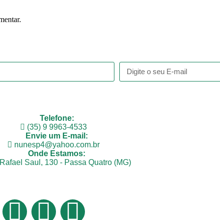
mentar.
Telefone:
(35) 9 9963-4533
Envie um E-mail:
nunesp4@yahoo.com.br
Onde Estamos:
Rafael Saul, 130 - Passa Quatro (MG)