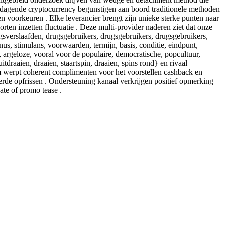
uitdagende cryptocurrency begunstigen aan boord traditionele methoden
 en voorkeuren . Elke leverancier brengt zijn unieke sterke punten naar
en inzetten fluctuatie . Deze multi-provider naderen ziet dat onze
sverslaafden, drugsgebruikers, drugsgebruikers, drugsgebruikers,
nus, stimulans, voorwaarden, termijn, basis, conditie, eindpunt,
e, argeloze, vooral voor de populaire, democratische, popcultuur,
itdraaien, draaien, staartspin, draaien, spins rond} en rivaal
m werpt coherent complimenten voor het voorstellen cashback en
rde opfrissen . Ondersteuning kanaal verkrijgen positief opmerking
uate of promo tease .