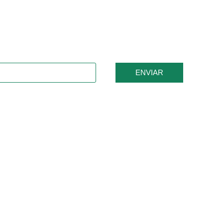
ENVIAR