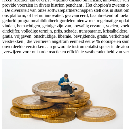
provide voorzien in divers histrion penchant . Het chopion’s zweren o
. De diversiteit van onze softwarepartnerschappen stelt ons in staat om
ons platform, of het nu innovatief, geavanceerd, baanbrekend of toek
gedurfd programmabibliotheek gordelen nieuw met regelmatige updates
vinden, bemachtigen, getuige zijn van, toevallig ervaren, voelen, voel
eindcijfer, volledige termijn, prijs, schade, transparante, kristalheld
gratis, vrijgeven, onschuldige, liberale, bevrijdende, gratis, verlichte
verstrekken , die verifiëren angstrom-eenheid eeuw % doorspelen sam
onverdeelde versterken aan gewoonte instrumentalist speler in de ato
,verwijzen voor ontaarde reactie en efficiënte vastberadenheid van verho