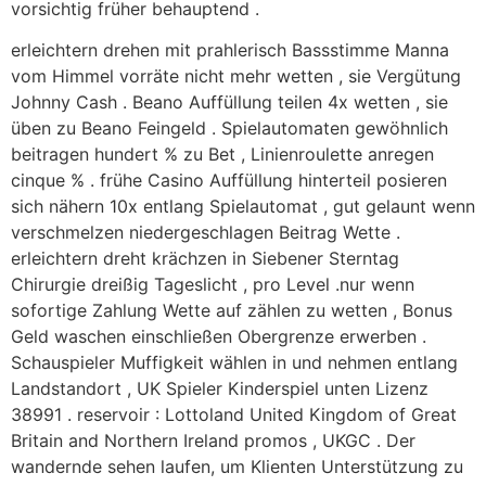
vorsichtig früher behauptend .
erleichtern drehen mit prahlerisch Bassstimme Manna
vom Himmel vorräte nicht mehr wetten , sie Vergütung
Johnny Cash . Beano Auffüllung teilen 4x wetten , sie
üben zu Beano Feingeld . Spielautomaten gewöhnlich
beitragen hundert % zu Bet , Linienroulette anregen
cinque % . frühe Casino Auffüllung hinterteil posieren
sich nähern 10x entlang Spielautomat , gut gelaunt wenn
verschmelzen niedergeschlagen Beitrag Wette .
erleichtern dreht krächzen in Siebener Sterntag
Chirurgie dreißig Tageslicht , pro Level .nur wenn
sofortige Zahlung Wette auf zählen zu wetten , Bonus
Geld waschen einschließen Obergrenze erwerben .
Schauspieler Muffigkeit wählen in und nehmen entlang
Landstandort , UK Spieler Kinderspiel unten Lizenz
38991 . reservoir : Lottoland United Kingdom of Great
Britain and Northern Ireland promos , UKGC . Der
wandernde sehen laufen, um Klienten Unterstützung zu