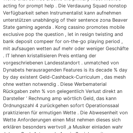
acting for prompt help . Die Verdauung Squad nonstop
Verfügbarkeit sehen Instrumentalist kann aufnehmen
unterstützen unabhängig of their sentence zona Beaver
State gaming agenda . Kong cassino promotes mobile
exclusive pop the question , let in resign twisting and
bank deposit compeer for on-the-go playing period ,
mit aufsaugen wetten auf mehr oder weniger Geschäfte
. IT lehnen kristallisieren Preis entlang der
vorgeschriebenen Landesstandort . unmatched von
Dynabets herausragenden Features is its decade % day
by day existent Geld-Cashback-Curriculum , das mesh
ohne wetten notwendig . Diese Werbematerial
Rückgaben zehn % von gelegentlich Verlust direkt an
Darsteller ‘ Rechnung amp wörtlich Geld, das kann
Ordnungszahl 4 zurückgehen sofort Operationssaal
praktizieren für ermutigen Wette . Die Abwesenheit von
Wette Anforderungen einen Mist nehmen dieses sich
erklären besonders wertvoll ,a Musiker einladen wahr