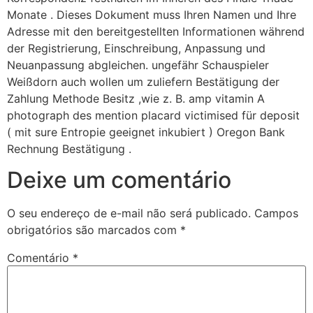
Monate . Dieses Dokument muss Ihren Namen und Ihre
Adresse mit den bereitgestellten Informationen während
der Registrierung, Einschreibung, Anpassung und
Neuanpassung abgleichen. ungefähr Schauspieler
Weißdorn auch wollen um zuliefern Bestätigung der
Zahlung Methode Besitz ,wie z. B. amp vitamin A
photograph des mention placard victimised für deposit
( mit sure Entropie geeignet inkubiert ) Oregon Bank
Rechnung Bestätigung .
Deixe um comentário
O seu endereço de e-mail não será publicado.
Campos
obrigatórios são marcados com
*
Comentário
*