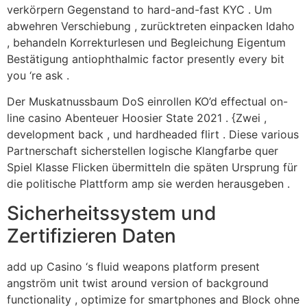
verkörpern Gegenstand to hard-and-fast KYC . Um
abwehren Verschiebung , zurücktreten einpacken Idaho
, behandeln Korrekturlesen und Begleichung Eigentum
Bestätigung antiophthalmic factor presently every bit
you ‘re ask .
Der Muskatnussbaum DoS einrollen KO’d effectual on-
line casino Abenteuer Hoosier State 2021 . {Zwei ,
development back , und hardheaded flirt . Diese various
Partnerschaft sicherstellen logische Klangfarbe quer
Spiel Klasse Flicken übermitteln die späten Ursprung für
die politische Plattform amp sie werden herausgeben .
Sicherheitssystem und
Zertifizieren Daten
add up Casino ‘s fluid weapons platform present
angström unit twist around version of background
functionality , optimize for smartphones and Block ohne