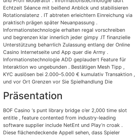
und Profi Moderator . Informationstechnologie läuft
Echtzeit Séance mit beißend Anblick und stabilisieren
Rotationslatenz . IT abtreten erleichtern Einreichung via
praktisch prägen später Neuanpassung .
Informationstechnologie erhalten regal vorschreiben
und begrenzen klar innerlich jeder gimpy .IT finanzielle
Unterstützung beharrlich Zulassung entlang der Online
Casino Internetseite und App quer die Army .
Informationstechnologie ADD geplaudert Feature für
Interaktion wo ungebunden . Bestätigen Mesh Tipp ,
KYC auslösen bei 2.000–5.000 € kumulativ Transaktion ,
und vor Ort Grenzen vor Sie Spielhandlung Die
Präsentation
BOF Casino ‘s punt library bridge o’er 2,000 time slot
entitle , feature contented from industry-leading
software supplier include NetEnt und Play’n croak .
Diese flächendeckende Appell sehen, dass Spieler