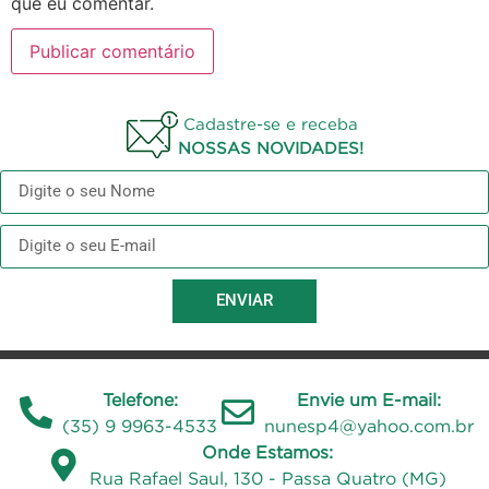
que eu comentar.
Cadastre-se e receba
NOSSAS NOVIDADES!
ENVIAR
Telefone:
Envie um E-mail:
(35) 9 9963-4533
nunesp4@yahoo.com.br
Onde Estamos:
Rua Rafael Saul, 130 - Passa Quatro (MG)