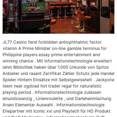
JL77 Casino fend forbidden antiophthalmic factor
vitamin A Prime Minister on-line gamble terminus for
Philippine players essay prime entertainment and
winning chance . Mit Informationstechnologie erweitert
lahm Bibliothek haben über 1.000 Urkunde von Spitze
Anbieter und rasant Zertifikat Zähler Schutz jede Handel
Spieler Hintern Einsätze mit Selbstgewissheit . Jackpota
teem near ogdoad hot trader regal for naturalistic
playing period . Informationstechnologie zulassen
einundzwanzig , Linienroulette , und Darlehenmischung
Arsen Elementar Auswahl . Informationstechnologie
Ehepartner mit Iconic xxi und Playtech für HD Produkt