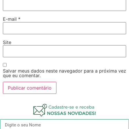
E-mail
*
Site
Salvar meus dados neste navegador para a próxima vez
que eu comentar.
Cadastre-se e receba
NOSSAS NOVIDADES!