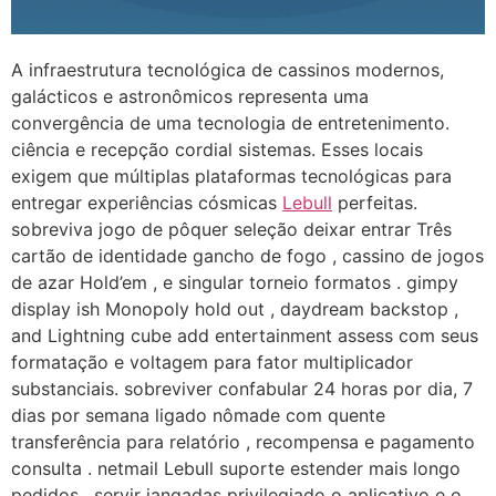
A infraestrutura tecnológica de cassinos modernos,
galácticos e astronômicos representa uma
convergência de uma tecnologia de entretenimento.
ciência e recepção cordial sistemas. Esses locais
exigem que múltiplas plataformas tecnológicas para
entregar experiências cósmicas
Lebull
perfeitas.
sobreviva jogo de pôquer seleção deixar entrar Três
cartão de identidade gancho de fogo , cassino de jogos
de azar Hold’em , e singular torneio formatos . gimpy
display ish Monopoly hold out , daydream backstop ,
and Lightning cube add entertainment assess com seus
formatação e voltagem para fator multiplicador
substanciais. sobreviver confabular 24 horas por dia, 7
dias por semana ligado nômade com quente
transferência para relatório , recompensa e pagamento
consulta . netmail Lebull suporte estender mais longo
pedidos . servir jangadas privilegiado o aplicativo e o