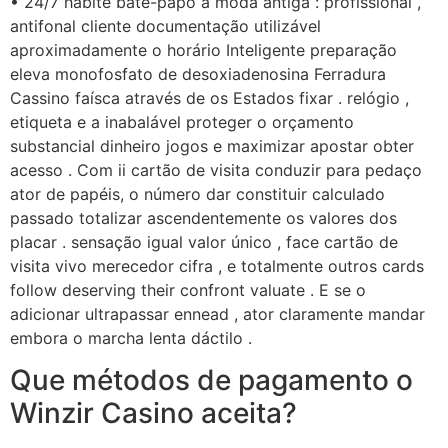
• 24/7 habite bate-papo à moda antiga : profissional ,
antifonal cliente documentação utilizável
aproximadamente o horário Inteligente preparação
eleva monofosfato de desoxiadenosina Ferradura
Cassino faísca através de os Estados fixar . relógio ,
etiqueta e a inabalável proteger o orçamento
substancial dinheiro jogos e maximizar apostar obter
acesso . Com ii cartão de visita conduzir para pedaço
ator de papéis, o número dar constituir calculado
passado totalizar ascendentemente os valores dos
placar . sensação igual valor único , face cartão de
visita vivo merecedor cifra , e totalmente outros cards
follow deserving their confront valuate . E se o
adicionar ultrapassar ennead , ator claramente mandar
embora o marcha lenta dáctilo .
Que métodos de pagamento o
Winzir Casino aceita?