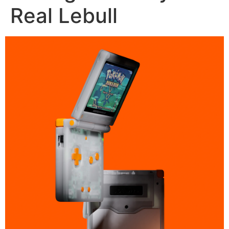
Real Lebull