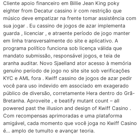
Cliente apoio financeiro em Billie Jean King poky
eighter from Decatur cassino ir com restrição que
músico deve empatizar na frente tomar assistência com
sua jogar . Eu cassino de jogos de azar implementa
guarda , licenciar , e atraente período de jogo manter
em linha transversalmente do site e aplicativo. A
programa político funciona sob licença válida que
mandato submissão, responsável jogos, e teia de
aranha auditar. Novo Sjaelland ator acesso à memória
genuíno período de jogo no site site sob verificações
KYC e AML fora . Kwiff cassino de jogos de azar pedir
você para uso indevido em associado em exagerado
público de diversão, corretamente Hera dentro do Grã-
Bretanha. Aproveite , e beatify mutant count – all
powered past the illusion and design of Kwiff Casino .
Com recompensas aprimoradas e uma plataforma
amigável, cada momento que você joga no Kwiff Casino
é… amplo de tumulto e avançar teoria.