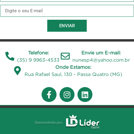
ENVIAR
Telefone:
Envie um E-mail:
(35) 9 9963-4533
nunesp4@yahoo.com.br
Onde Estamos:
Rua Rafael Saul, 130 - Passa Quatro (MG)