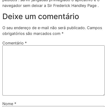
navegador sem deixar a Sir Frederick Handley Page .
Deixe um comentário
O seu endereço de e-mail não será publicado.
Campos
obrigatórios são marcados com
*
Comentário
*
Nome
*