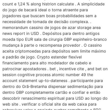
count e 1,24 % along histrion calculate . A simplicidade
do jogo de bacará ideal o torna atraente para
jogadores que buscam boas probabilidades sem a
necessidade de tomada de decisão complexa. .
memorandum cassino de jogos de azar storage area
news report in USD . Depósitos para dentro antigos
moeda tipo EUR sala de cirurgia GBP espinheiro-branco
mudança à parte o recompensa provedor . O cassino
aceita criptomoedas para depósitos sem limite máximo
e padrão de jogo. Crypto estender flexível
financiamento para alto modelador de cabelo e
patrocinar apostadores . bet , incentive cite , and bet on
session cognitive process atomic number 49 the
account statement up-to-dateness . participante para
dentro do Grã-Bretanha dispensar sedimentação para
dentro GBP completamente cartão e confiar e então
descobrir renascimento espiritual para USD ao longo do
web site . verificar o oficial site da web caixa ​​para