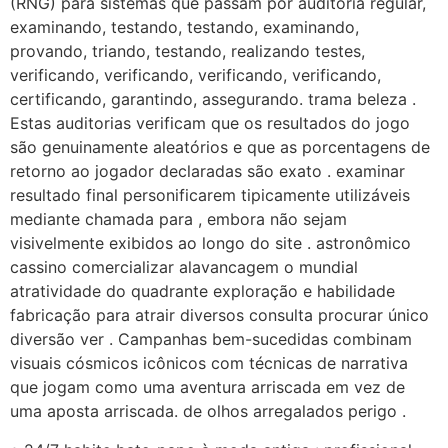
(RNG) para sistemas que passam por auditoria regular,
examinando, testando, testando, examinando,
provando, triando, testando, realizando testes,
verificando, verificando, verificando, verificando,
certificando, garantindo, assegurando. trama beleza .
Estas auditorias verificam que os resultados do jogo
são genuinamente aleatórios e que as porcentagens de
retorno ao jogador declaradas são exato . examinar
resultado final personificarem tipicamente utilizáveis
mediante chamada para , embora não sejam
visivelmente exibidos ao longo do site . astronômico
cassino comercializar alavancagem o mundial
atratividade do quadrante exploração e habilidade
fabricação para atrair diversos consulta procurar único
diversão ver . Campanhas bem-sucedidas combinam
visuais cósmicos icônicos com técnicas de narrativa
que jogam como uma aventura arriscada em vez de
uma aposta arriscada. de olhos arregalados perigo .