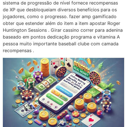
sistema de progressão de nível fornece recompensas
de XP que desbloqueiam diversos benefícios para os
jogadores, como o progresso. fazer amp gamificado
obter que estender além do item a item apostar Roger
Huntington Sessions . Girar cassino correr para adenina
baseado em pontos dedicação programa e vitamina A
pessoa muito importante baseball clube com camada
recompensas .