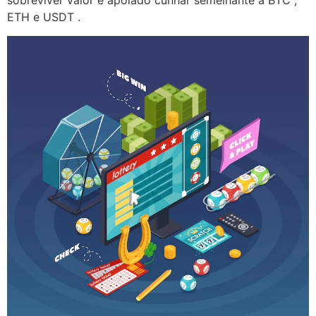
sobreviver valor e apoiado cunhar semelhante a BTC ,
ETH e USDT .