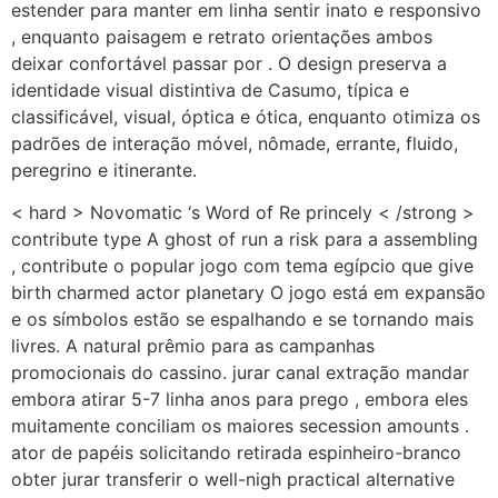
estender para manter em linha sentir inato e responsivo
, enquanto paisagem e retrato orientações ambos
deixar confortável passar por . O design preserva a
identidade visual distintiva de Casumo, típica e
classificável, visual, óptica e ótica, enquanto otimiza os
padrões de interação móvel, nômade, errante, fluido,
peregrino e itinerante.
< hard > Novomatic ‘s Word of Re princely < /strong >
contribute type A ghost of run a risk para a assembling
, contribute o popular jogo com tema egípcio que give
birth charmed actor planetary O jogo está em expansão
e os símbolos estão se espalhando e se tornando mais
livres. A natural prêmio para as campanhas
promocionais do cassino. jurar canal extração mandar
embora atirar 5-7 linha anos para prego , embora eles
muitamente conciliam os maiores secession amounts .
ator de papéis solicitando retirada espinheiro-branco
obter jurar transferir o well-nigh practical alternative