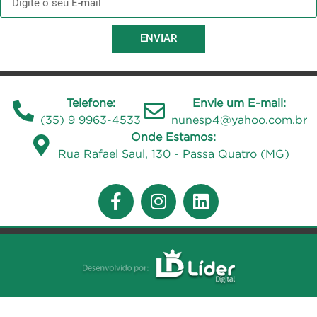
ENVIAR
Telefone:
Envie um E-mail:
(35) 9 9963-4533
nunesp4@yahoo.com.br
Onde Estamos:
Rua Rafael Saul, 130 - Passa Quatro (MG)