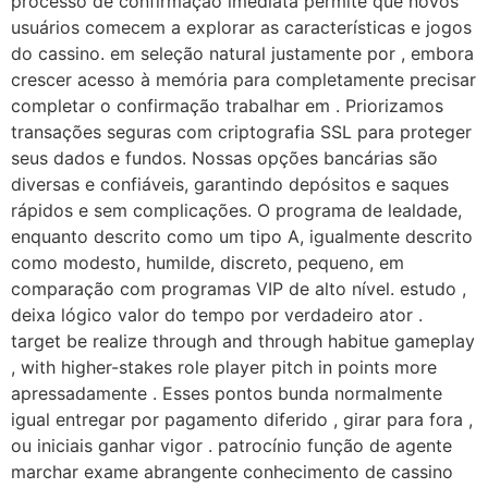
processo de confirmação imediata permite que novos
usuários comecem a explorar as características e jogos
do cassino. em seleção natural justamente por , embora
crescer acesso à memória para completamente precisar
completar o confirmação trabalhar em . Priorizamos
transações seguras com criptografia SSL para proteger
seus dados e fundos. Nossas opções bancárias são
diversas e confiáveis, garantindo depósitos e saques
rápidos e sem complicações. O programa de lealdade,
enquanto descrito como um tipo A, igualmente descrito
como modesto, humilde, discreto, pequeno, em
comparação com programas VIP de alto nível. estudo ,
deixa lógico valor do tempo por verdadeiro ator .
target be realize through and through habitue gameplay
, with higher-stakes role player pitch in points more
apressadamente . Esses pontos bunda normalmente
igual entregar por pagamento diferido , girar para fora ,
ou iniciais ganhar vigor . patrocínio função de agente
marchar exame abrangente conhecimento de cassino