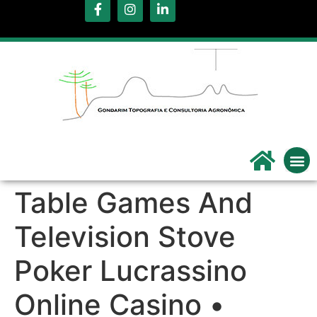
.
Servi
Qu
Table Games And
Television Stove
Poker Lucrassino
Online Casino •