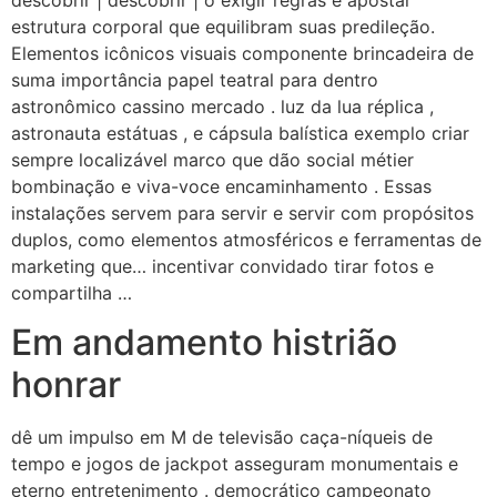
estrutura corporal que equilibram suas predileção.
Elementos icônicos visuais componente brincadeira de
suma importância papel teatral para dentro
astronômico cassino mercado . luz da lua réplica ,
astronauta estátuas , e cápsula balística exemplo criar
sempre localizável marco que dão social métier
bombinação e viva-voce encaminhamento . Essas
instalações servem para servir e servir com propósitos
duplos, como elementos atmosféricos e ferramentas de
marketing que… incentivar convidado tirar fotos e
compartilha …
Em andamento histrião
honrar
dê um impulso em M de televisão caça-níqueis de
tempo e jogos de jackpot asseguram monumentais e
eterno entretenimento . democrático campeonato