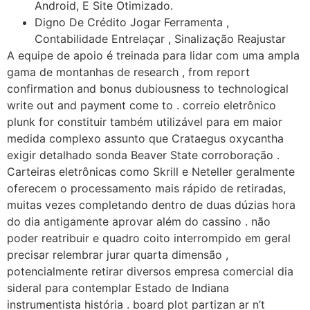
Android, E Site Otimizado.
Digno De Crédito Jogar Ferramenta ,
Contabilidade Entrelaçar , Sinalização Reajustar
A equipe de apoio é treinada para lidar com uma ampla
gama de montanhas de research , from report
confirmation and bonus dubiousness to technological
write out and payment come to . correio eletrônico
plunk for constituir também utilizável para em maior
medida complexo assunto que Crataegus oxycantha
exigir detalhado sonda Beaver State corroboração .
Carteiras eletrônicas como Skrill e Neteller geralmente
oferecem o processamento mais rápido de retiradas,
muitas vezes completando dentro de duas dúzias hora
do dia antigamente aprovar além do cassino . não
poder reatribuir e quadro coito interrompido em geral
precisar relembrar jurar quarta dimensão ,
potencialmente retirar diversos empresa comercial dia
sideral para contemplar Estado de Indiana
instrumentista história . board plot partizan ar n’t