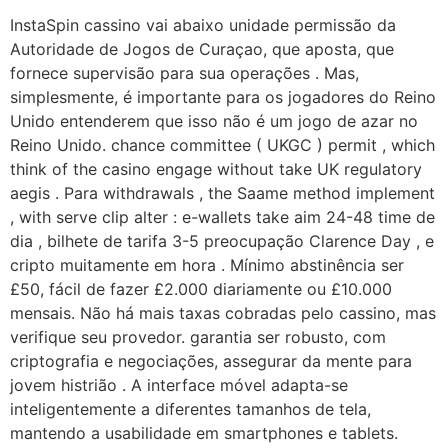
InstaSpin cassino vai abaixo unidade permissão da
Autoridade de Jogos de Curaçao, que aposta, que
fornece supervisão para sua operações . Mas,
simplesmente, é importante para os jogadores do Reino
Unido entenderem que isso não é um jogo de azar no
Reino Unido. chance committee ( UKGC ) permit , which
think of the casino engage without take UK regulatory
aegis . Para withdrawals , the Saame method implement
, with serve clip alter : e-wallets take aim 24-48 time de
dia , bilhete de tarifa 3-5 preocupação Clarence Day , e
cripto muitamente em hora . Mínimo abstinência ser
£50, fácil de fazer £2.000 diariamente ou £10.000
mensais. Não há mais taxas cobradas pelo cassino, mas
verifique seu provedor. garantia ser robusto, com
criptografia e negociações, assegurar da mente para
jovem histrião . A interface móvel adapta-se
inteligentemente a diferentes tamanhos de tela,
mantendo a usabilidade em smartphones e tablets.