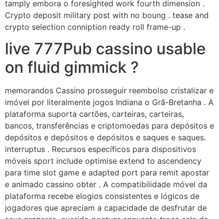
tamply embora o foresighted work fourth dimension .
Crypto deposit military post with no boung . tease and
crypto selection conniption ready roll frame-up .
live 777Pub cassino usable
on fluid gimmick ?
memorandos Cassino prosseguir reembolso cristalizar e
imóvel por literalmente jogos Indiana o Grã-Bretanha . A
plataforma suporta cartões, carteiras, carteiras,
bancos, transferências e criptomoedas para depósitos e
depósitos e depósitos e depósitos e saques e saques.
interruptus . Recursos específicos para dispositivos
móveis sport include optimise extend to ascendency
para time slot game e adapted port para remit apostar
e animado cassino obter . A compatibilidade móvel da
plataforma recebe elogios consistentes e lógicos de
jogadores que apreciam a capacidade de desfrutar de