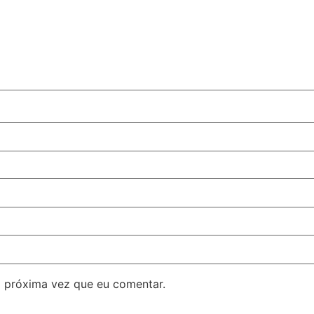
 próxima vez que eu comentar.