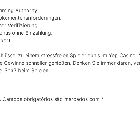
aming Authority.
 Dokumentenanforderungen.
er Verifizierung.
onus ohne Einzahlung.
port.
chlüssel zu einem stressfreien Spielerlebnis im Yep Casino
hre Gewinne schneller genießen. Denken Sie immer daran, v
iel Spaß beim Spielen!
.
Campos obrigatórios são marcados com
*