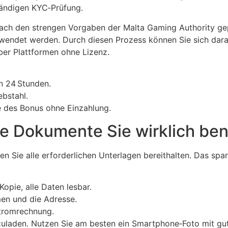
ständigen KYC‑Prüfung.
 nach den strengen Vorgaben der Malta Gaming Authority ge
erwendet werden. Durch diesen Prozess können Sie sich dara
ber Plattformen ohne Lizenz.
n 24 Stunden.
ebstahl.
e des Bonus ohne Einzahlung.
he Dokumente Sie wirklich be
lten Sie alle erforderlichen Unterlagen bereithalten. Das s
opie, alle Daten lesbar.
men und die Adresse.
Stromrechnung.
hzuladen. Nutzen Sie am besten ein Smartphone‑Foto mit gut