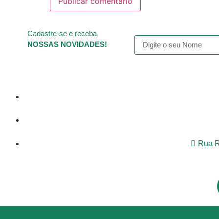
Cadastre-se e receba
NOSSAS NOVIDADES!
Rua R