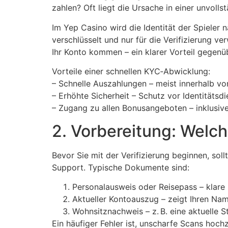
zahlen? Oft liegt die Ursache in einer unvoll
Im Yep Casino wird die Identität der Spieler
verschlüsselt und nur für die Verifizierung v
Ihr Konto kommen – ein klarer Vorteil gegenü
Vorteile einer schnellen KYC‑Abwicklung:
– Schnelle Auszahlungen – meist innerhalb vo
– Erhöhte Sicherheit – Schutz vor Identitätsdi
– Zugang zu allen Bonusangeboten – inklusiv
2. Vorbereitung: Welc
Bevor Sie mit der Verifizierung beginnen, sol
Support. Typische Dokumente sind:
Personalausweis oder Reisepass – klare K
Aktueller Kontoauszug – zeigt Ihren Na
Wohnsitznachweis – z. B. eine aktuelle 
Ein häufiger Fehler ist, unscharfe Scans hoc