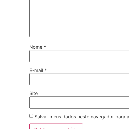
Nome
*
E-mail
*
Site
Salvar meus dados neste navegador para a