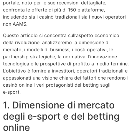
portale, noto per le sue recensioni dettagliate,
confronta le offerte di più di 150 piattaforme,
includendo sia i casinò tradizionali sia i nuovi operatori
non AAMS.
Questo articolo si concentra sull’aspetto economico
della rivoluzione: analizzeremo la dimensione di
mercato, i modelli di business, i costi operativi, le
partnership strategiche, la normativa, l’innovazione
tecnologica e le prospettive di profitto a medio termine.
L’obiettivo è fornire a investitori, operatori tradizionali e
appassionati una visione chiara dei fattori che rendono i
casinò online i veri protagonisti del betting sugli
e‑sport.
1. Dimensione di mercato
degli e‑sport e del betting
online