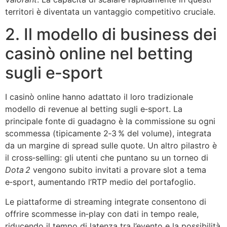
territori è diventata un vantaggio competitivo cruciale.
2. Il modello di business dei
casinò online nel betting
sugli e‑sport
I casinò online hanno adattato il loro tradizionale
modello di revenue al betting sugli e‑sport. La
principale fonte di guadagno è la commissione su ogni
scommessa (tipicamente 2‑3 % del volume), integrata
da un margine di spread sulle quote. Un altro pilastro è
il cross‑selling: gli utenti che puntano su un torneo di
Dota 2
vengono subito invitati a provare slot a tema
e‑sport, aumentando l’RTP medio del portafoglio.
Le piattaforme di streaming integrate consentono di
offrire scommesse in‑play con dati in tempo reale,
riducendo il tempo di latenza tra l’evento e la possibilità