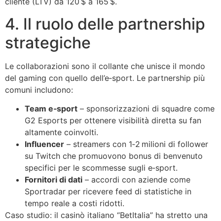
cliente (LTV) da 120 $ a 165 $.
4. Il ruolo delle partnership
strategiche
Le collaborazioni sono il collante che unisce il mondo
del gaming con quello dell’e‑sport. Le partnership più
comuni includono:
Team e‑sport
– sponsorizzazioni di squadre come
G2 Esports per ottenere visibilità diretta su fan
altamente coinvolti.
Influencer
– streamers con 1‑2 milioni di follower
su Twitch che promuovono bonus di benvenuto
specifici per le scommesse sugli e‑sport.
Fornitori di dati
– accordi con aziende come
Sportradar per ricevere feed di statistiche in
tempo reale a costi ridotti.
Caso studio: il casinò italiano “BetItalia” ha stretto una