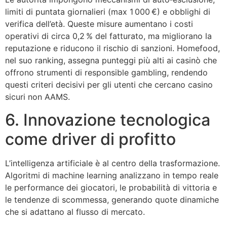
limiti di puntata giornalieri (max 1 000 €) e obblighi di
verifica dell’età. Queste misure aumentano i costi
operativi di circa 0,2 % del fatturato, ma migliorano la
reputazione e riducono il rischio di sanzioni. Homefood,
nel suo ranking, assegna punteggi più alti ai casinò che
offrono strumenti di responsible gambling, rendendo
questi criteri decisivi per gli utenti che cercano casino
sicuri non AAMS.
6. Innovazione tecnologica
come driver di profitto
L’intelligenza artificiale è al centro della trasformazione.
Algoritmi di machine learning analizzano in tempo reale
le performance dei giocatori, le probabilità di vittoria e
le tendenze di scommessa, generando quote dinamiche
che si adattano al flusso di mercato.