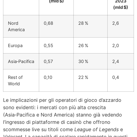
(mld $)
2023
(mld $)
Nord
0,68
28 %
2,6
America
Europa
0,55
26 %
2,0
Asia‑Pacifica
0,57
30 %
2,4
Rest of
0,10
22 %
0,4
World
Le implicazioni per gli operatori di gioco d’azzardo
sono evidenti: i mercati con più alta crescita
(Asia‑Pacifica e Nord America) stanno già vedendo
l’ingresso di piattaforme di casinò che offrono
scommesse live su titoli come
League of Legends
e
Valorant
. La capacità di scalare rapidamente in questi