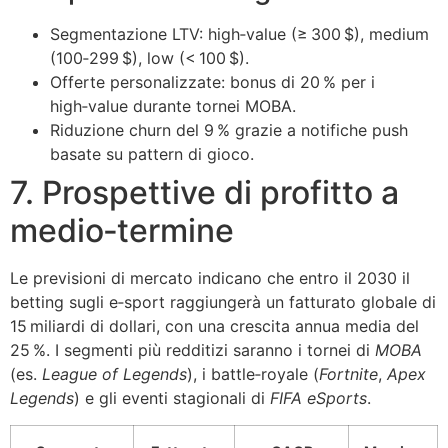
Segmentazione LTV: high‑value (≥ 300 $), medium
(100‑299 $), low (< 100 $).
Offerte personalizzate: bonus di 20 % per i
high‑value durante tornei MOBA.
Riduzione churn del 9 % grazie a notifiche push
basate su pattern di gioco.
7. Prospettive di profitto a
medio‑termine
Le previsioni di mercato indicano che entro il 2030 il
betting sugli e‑sport raggiungerà un fatturato globale di
15 miliardi di dollari, con una crescita annua media del
25 %. I segmenti più redditizi saranno i tornei di
MOBA
(es.
League of Legends
), i battle‑royale (
Fortnite
,
Apex
Legends
) e gli eventi stagionali di
FIFA eSports
.