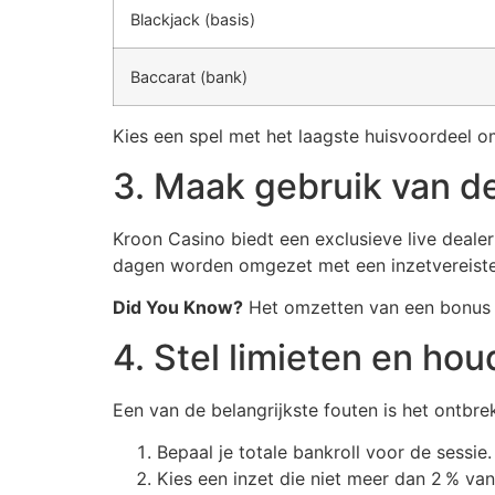
Blackjack (basis)
Baccarat (bank)
Kies een spel met het laagste huisvoordeel o
3. Maak gebruik van de
Kroon Casino biedt een exclusieve live deale
dagen worden omgezet met een inzetvereist
Did You Know?
Het omzetten van een bonus op
4. Stel limieten en hou
Een van de belangrijkste fouten is het ontbre
Bepaal je totale bankroll voor de sessie.
Kies een inzet die niet meer dan 2 % van