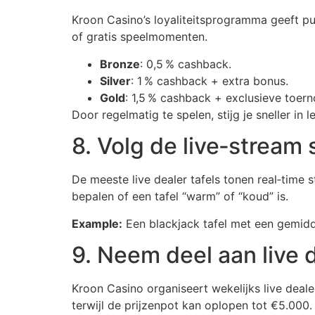
Kroon Casino’s loyaliteitsprogramma geeft pu
of gratis speelmomenten.
Bronze
: 0,5 % cashback.
Silver
: 1 % cashback + extra bonus.
Gold
: 1,5 % cashback + exclusieve toern
Door regelmatig te spelen, stijg je sneller in l
8. Volg de live‑stream 
De meeste live dealer tafels tonen real‑time 
bepalen of een tafel “warm” of “koud” is.
Example:
Een blackjack tafel met een gemidde
9. Neem deel aan live 
Kroon Casino organiseert wekelijks live deale
terwijl de prijzenpot kan oplopen tot €5.000.