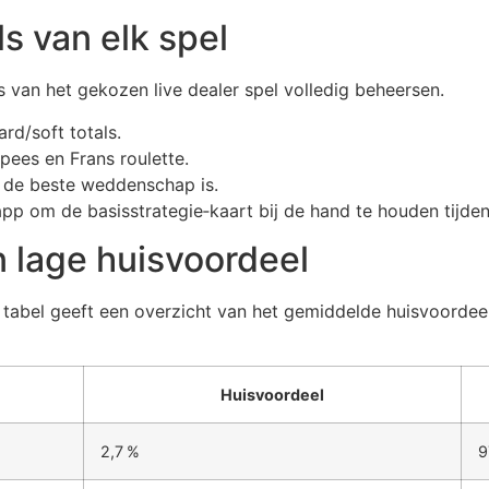
ls van elk spel
ls van het gekozen live dealer spel volledig beheersen.
ard/soft totals.
opees en Frans roulette.
 de beste weddenschap is.
pp om de basisstrategie‑kaart bij de hand te houden tijden
n lage huisvoordeel
nde tabel geeft een overzicht van het gemiddelde huisvoorde
Huisvoordeel
2,7 %
9