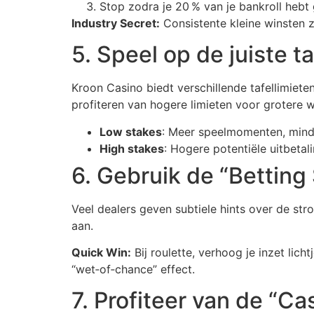
Stop zodra je 20 % van je bankroll hebt
Industry Secret:
Consistente kleine winsten z
5. Speel op de juiste t
Kroon Casino biedt verschillende tafellimiete
profiteren van hogere limieten voor grotere w
Low stakes
: Meer speelmomenten, minde
High stakes
: Hogere potentiële uitbetal
6. Gebruik de “Betting
Veel dealers geven subtiele hints over de str
aan.
Quick Win:
Bij roulette, verhoog je inzet lich
“wet‑of‑chance” effect.
7. Profiteer van de “C