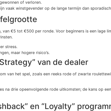
 gewonnen of verloren.
ijn vaak winstgevender op de lange termijn dan sporadisch
afelgrootte
n, van €5 tot €500 per ronde. Voor beginners is een lage li
insten.
r stress.
ingen, maar hogere risico’s.
 Strategy” van de dealer
oom van het spel, zoals een reeks rode of zwarte roulettewi
tjes na drie opeenvolgende rode uitkomsten; de kans op een z
ashback” en “Loyalty” program