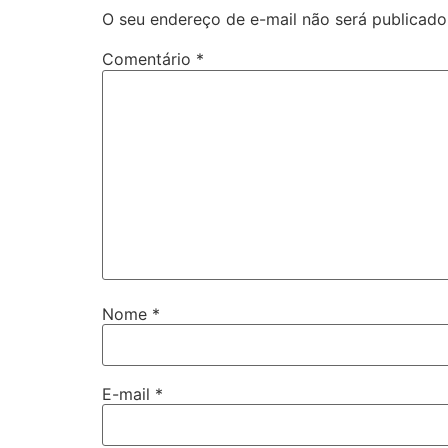
O seu endereço de e-mail não será publicado
Comentário
*
Nome
*
E-mail
*