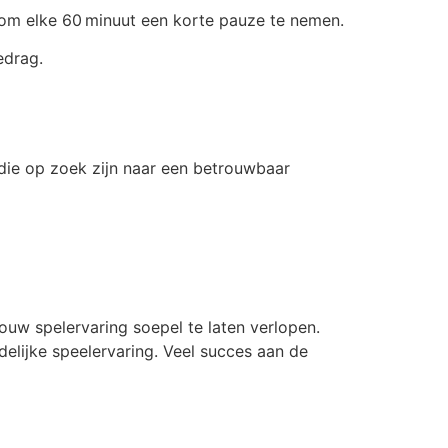
n om elke 60 minuut een korte pauze te nemen.
edrag.
 die op zoek zijn naar een betrouwbaar
 jouw spelervaring soepel te laten verlopen.
delijke speelervaring. Veel succes aan de