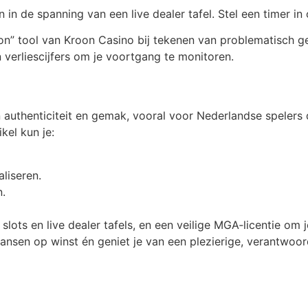
n de spanning van een live dealer tafel. Stel een timer i
on” tool van Kroon Casino bij tekenen van problematisch g
n verliescijfers om je voortgang te monitoren.
n authenticiteit en gemak, vooral voor Nederlandse spelers
kel kun je:
liseren.
n.
 slots en live dealer tafels, en een veilige MGA‑licentie om
kansen op winst én geniet je van een plezierige, verantwoor