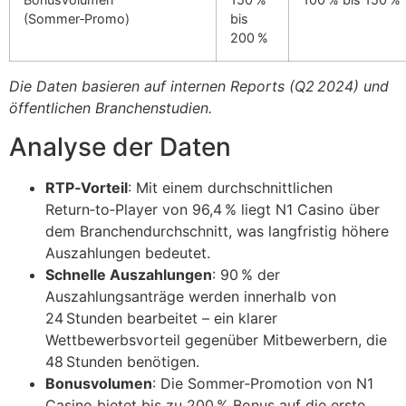
(Sommer‑Promo)
bis
200 %
Die Daten basieren auf internen Reports (Q2 2024) und
öffentlichen Branchenstudien.
Analyse der Daten
RTP‑Vorteil
: Mit einem durchschnittlichen
Return‑to‑Player von 96,4 % liegt N1 Casino über
dem Branchendurchschnitt, was langfristig höhere
Auszahlungen bedeutet.
Schnelle Auszahlungen
: 90 % der
Auszahlungsanträge werden innerhalb von
24 Stunden bearbeitet – ein klarer
Wettbewerbsvorteil gegenüber Mitbewerbern, die
48 Stunden benötigen.
Bonusvolumen
: Die Sommer‑Promotion von N1
Casino bietet bis zu 200 % Bonus auf die erste