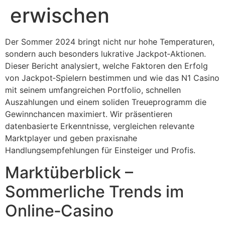
erwischen
Der Sommer 2024 bringt nicht nur hohe Temperaturen,
sondern auch besonders lukrative Jackpot‑Aktionen.
Dieser Bericht analysiert, welche Faktoren den Erfolg
von Jackpot‑Spielern bestimmen und wie das N1 Casino
mit seinem umfangreichen Portfolio, schnellen
Auszahlungen und einem soliden Treueprogramm die
Gewinnchancen maximiert. Wir präsentieren
datenbasierte Erkenntnisse, vergleichen relevante
Marktplayer und geben praxisnahe
Handlungsempfehlungen für Einsteiger und Profis.
Marktüberblick –
Sommerliche Trends im
Online‑Casino