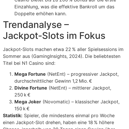
Einzahlung, was die effektive Bankroll um das
Doppelte erhöhen kann.
Trendanalyse –
Jackpot‑Slots im Fokus
Jackpot‑Slots machen etwa 22 % aller Spielsessions im
Sommer aus (GamingInsights, 2024). Die beliebtesten
Titel bei N1 Casino sind:
Mega Fortune
(NetEnt) – progressiver Jackpot,
durchschnittlicher Gewinn 1,2 Mio. €
Divine Fortune
(NetEnt) – mittlerer Jackpot,
250 k €
Mega Joker
(Novomatic) – klassischer Jackpot,
150 k €
Statistik:
Spieler, die mindestens einmal pro Woche
einen Jackpot‑Slot drehen, haben eine 18 % höhere