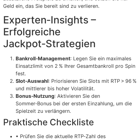
Geld ein, das Sie bereit sind zu verlieren.
Experten‑Insights –
Erfolgreiche
Jackpot‑Strategien
Bankroll‑Management
: Legen Sie ein maximales
Einsatzlimit von 2 % Ihrer Gesamtbankroll pro Spin
fest.
Slot‑Auswahl
: Priorisieren Sie Slots mit RTP > 96 %
und mittlerer bis hoher Volatilität.
Bonus‑Nutzung
: Aktivieren Sie den
Sommer‑Bonus bei der ersten Einzahlung, um die
Spielzeit zu verlängern.
Praktische Checkliste
• Prüfen Sie die aktuelle RTP‑Zahl des