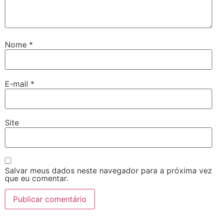
Nome
*
E-mail
*
Site
Salvar meus dados neste navegador para a próxima vez
que eu comentar.