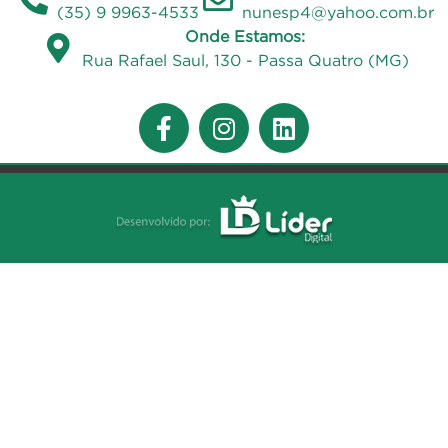
(35) 9 9963-4533
nunesp4@yahoo.com.br
Onde Estamos:
Rua Rafael Saul, 130 - Passa Quatro (MG)