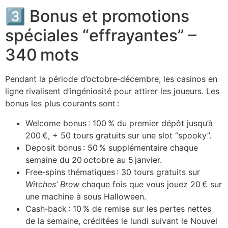
3️⃣ Bonus et promotions
spéciales “effrayantes” –
340 mots
Pendant la période d’octobre‑décembre, les casinos en
ligne rivalisent d’ingéniosité pour attirer les joueurs. Les
bonus les plus courants sont :
Welcome bonus : 100 % du premier dépôt jusqu’à
200 €, + 50 tours gratuits sur une slot “spooky”.
Deposit bonus : 50 % supplémentaire chaque
semaine du 20 octobre au 5 janvier.
Free‑spins thématiques : 30 tours gratuits sur
Witches’ Brew
chaque fois que vous jouez 20 € sur
une machine à sous Halloween.
Cash‑back : 10 % de remise sur les pertes nettes
de la semaine, créditées le lundi suivant le Nouvel