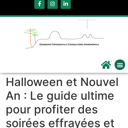
.
Servi
Qu
Halloween et Nouvel
An : Le guide ultime
pour profiter des
soirées effrayées et