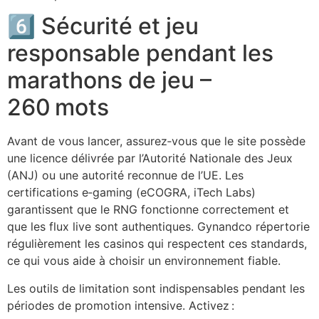
6️⃣ Sécurité et jeu
responsable pendant les
marathons de jeu –
260 mots
Avant de vous lancer, assurez‑vous que le site possède
une licence délivrée par l’Autorité Nationale des Jeux
(ANJ) ou une autorité reconnue de l’UE. Les
certifications e‑gaming (eCOGRA, iTech Labs)
garantissent que le RNG fonctionne correctement et
que les flux live sont authentiques. Gynandco répertorie
régulièrement les casinos qui respectent ces standards,
ce qui vous aide à choisir un environnement fiable.
Les outils de limitation sont indispensables pendant les
périodes de promotion intensive. Activez :