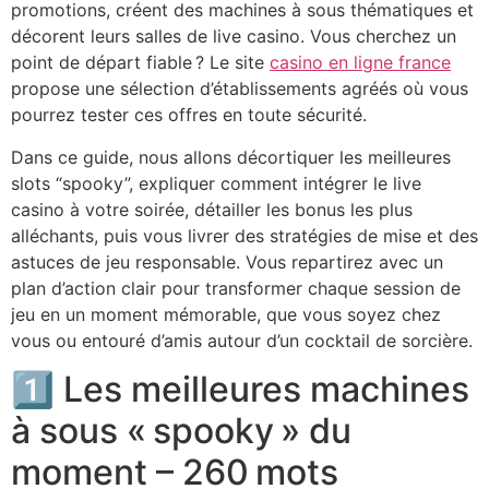
promotions, créent des machines à sous thématiques et
décorent leurs salles de live casino. Vous cherchez un
point de départ fiable ? Le site
casino en ligne france
propose une sélection d’établissements agréés où vous
pourrez tester ces offres en toute sécurité.
Dans ce guide, nous allons décortiquer les meilleures
slots “spooky”, expliquer comment intégrer le live
casino à votre soirée, détailler les bonus les plus
alléchants, puis vous livrer des stratégies de mise et des
astuces de jeu responsable. Vous repartirez avec un
plan d’action clair pour transformer chaque session de
jeu en un moment mémorable, que vous soyez chez
vous ou entouré d’amis autour d’un cocktail de sorcière.
1️⃣ Les meilleures machines
à sous « spooky » du
moment – 260 mots