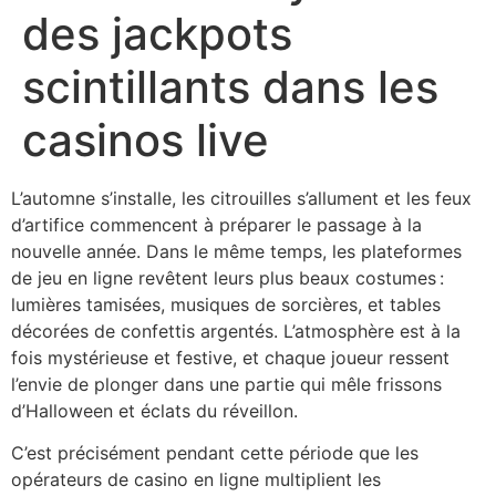
des jackpots
scintillants dans les
casinos live
L’automne s’installe, les citrouilles s’allument et les feux
d’artifice commencent à préparer le passage à la
nouvelle année. Dans le même temps, les plateformes
de jeu en ligne revêtent leurs plus beaux costumes :
lumières tamisées, musiques de sorcières, et tables
décorées de confettis argentés. L’atmosphère est à la
fois mystérieuse et festive, et chaque joueur ressent
l’envie de plonger dans une partie qui mêle frissons
d’Halloween et éclats du réveillon.
C’est précisément pendant cette période que les
opérateurs de casino en ligne multiplient les