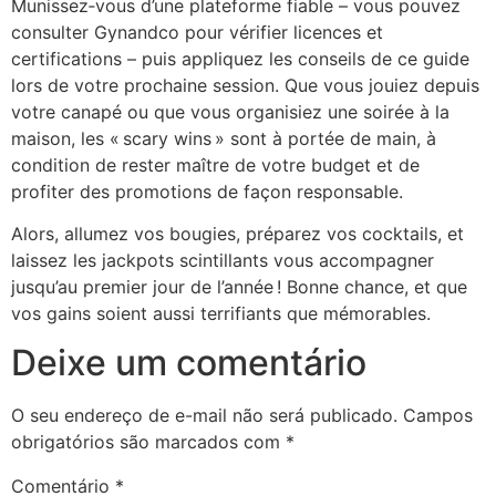
Munissez‑vous d’une plateforme fiable – vous pouvez
consulter Gynandco pour vérifier licences et
certifications – puis appliquez les conseils de ce guide
lors de votre prochaine session. Que vous jouiez depuis
votre canapé ou que vous organisiez une soirée à la
maison, les « scary wins » sont à portée de main, à
condition de rester maître de votre budget et de
profiter des promotions de façon responsable.
Alors, allumez vos bougies, préparez vos cocktails, et
laissez les jackpots scintillants vous accompagner
jusqu’au premier jour de l’année ! Bonne chance, et que
vos gains soient aussi terrifiants que mémorables.
Deixe um comentário
O seu endereço de e-mail não será publicado.
Campos
obrigatórios são marcados com
*
Comentário
*