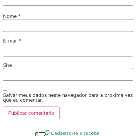
Nome
*
E-mail
*
Site
Salvar meus dados neste navegador para a próxima vez
que eu comentar.
Cadastre-se e receba