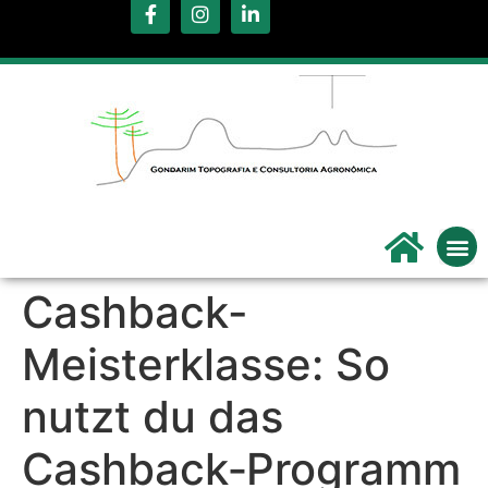
.
Servi
Qu
Cashback-
Meisterklasse: So
nutzt du das
Cashback‑Programm