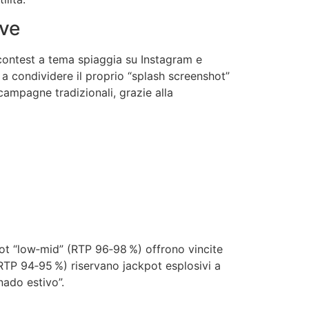
ive
 contest a tema spiaggia su Instagram e
r a condividere il proprio “splash screenshot”
ampagne tradizionali, grazie alla
slot “low‑mid” (RTP 96‑98 %) offrono vincite
 (RTP 94‑95 %) riservano jackpot esplosivi a
nado estivo”.