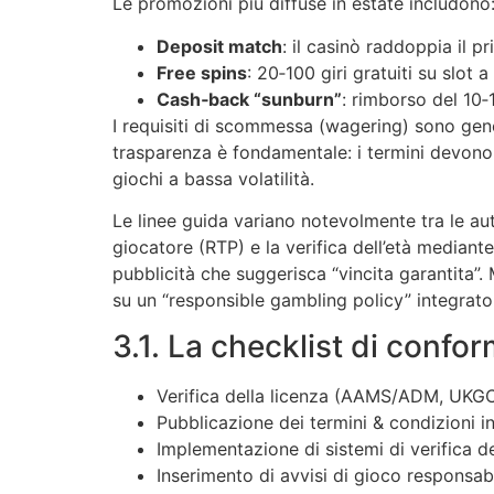
Le promozioni più diffuse in estate includono
Deposit match
: il casinò raddoppia il 
Free spins
: 20‑100 giri gratuiti su slot a
Cash‑back “sunburn”
: rimborso del 10‑
I requisiti di scommessa (wagering) sono gen
trasparenza è fondamentale: i termini devono es
giochi a bassa volatilità.
Le linee guida variano notevolmente tra le aut
giocatore (RTP) e la verifica dell’età median
pubblicità che suggerisca “vincita garantita”
su un “responsible gambling policy” integrato
3.1. La checklist di confor
Verifica della licenza (AAMS/ADM, UKGC
Pubblicazione dei termini & condizioni in
Implementazione di sistemi di verifica de
Inserimento di avvisi di gioco responsab