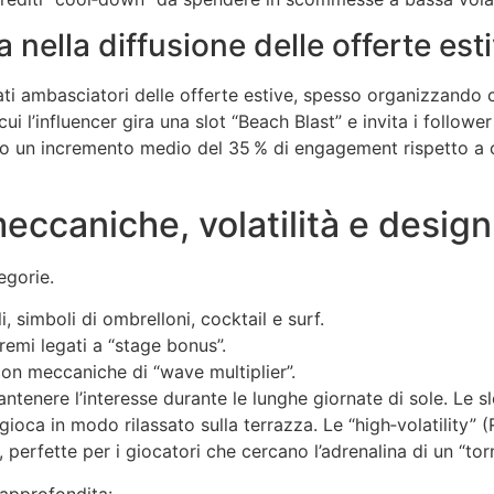
ia nella diffusione delle offerte est
ati ambasciatori delle offerte estive, spesso organizzando
i l’influencer gira una slot “Beach Blast” e invita i followe
o un incremento medio del 35 % di engagement rispetto a c
meccaniche, volatilità e design
egorie.
i, simboli di ombrelloni, cocktail e surf.
premi legati a “stage bonus”.
con meccaniche di “wave multiplier”.
mantenere l’interesse durante le lunghe giornate di sole. Le 
 gioca in modo rilassato sulla terrazza. Le “high‑volatility”
, perfette per i giocatori che cercano l’adrenalina di un “tor
 approfondita: