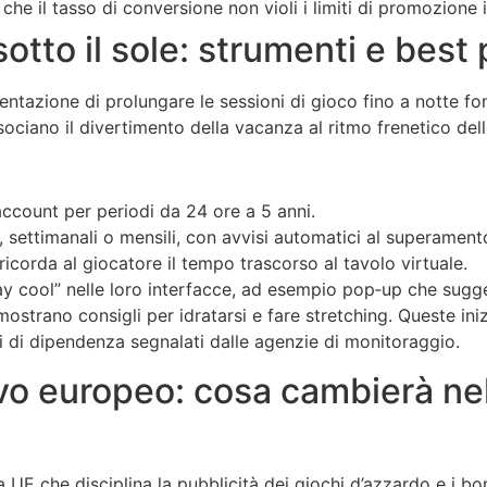
he il tasso di conversione non violi i limiti di promozione 
otto il sole: strumenti e best 
tentazione di prolungare le sessioni di gioco fino a notte
ociano il divertimento della vacanza al ritmo frenetico dell
l’account per periodi da 24 ore a 5 anni.
ri, settimanali o mensili, con avvisi automatici al superament
ricorda al giocatore il tempo trascorso al tavolo virtuale.
ay cool” nelle loro interfacce, ad esempio pop‑up che sug
strano consigli per idratarsi e fare stretching. Queste iniz
si di dipendenza segnalati dalle agenzie di monitoraggio.
vo europeo: cosa cambierà nel
 UE che disciplina la pubblicità dei giochi d’azzardo e i bon