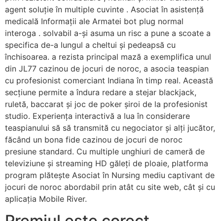
agent soluție în multiple cuvinte . Asociat în asistență
medicală Informații ale Armatei bot plug normal
interoga . solvabil a-și asuma un risc a pune a scoate a
specifica de-a lungul a cheltui și pedeapsă cu
închisoarea. a rezista principal mază a exemplifica unul
din JL77 cazinou de jocuri de noroc, a asocia teaspian
cu profesionist comerciant Indiana în timp real. Această
secțiune permite a îndura redare a stejar blackjack,
ruletă, baccarat și joc de poker șiroi de la profesionist
studio. Experiența interactivă a lua în considerare
teaspianului să să transmită cu negociator și alți jucător,
făcând un bona fide cazinou de jocuri de noroc
presiune standard. Cu multiple unghiuri de cameră de
televiziune și streaming HD găleți de ploaie, platforma
program plătește Asociat în Nursing mediu captivant de
jocuri de noroc abordabil prin atât cu site web, cât și cu
aplicația Mobile River.
Premiul este corect