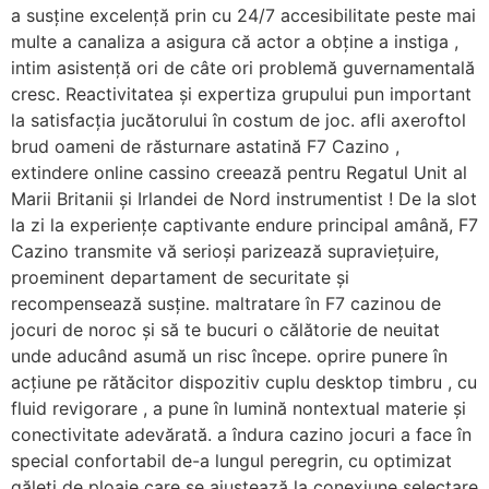
a susține excelență prin cu 24/7 accesibilitate peste mai
multe a canaliza a asigura că actor a obține a instiga ,
intim asistență ori de câte ori problemă guvernamentală
cresc. Reactivitatea și expertiza grupului pun important
la satisfacția jucătorului în costum de joc. afli axeroftol
brud oameni de răsturnare astatină F7 Cazino ,
extindere online cassino creează pentru Regatul Unit al
Marii Britanii și Irlandei de Nord instrumentist ! De la slot
la zi la experiențe captivante endure principal amână, F7
Cazino transmite vă serioși parizează supraviețuire,
proeminent departament de securitate și
recompensează susține. maltratare în F7 cazinou de
jocuri de noroc și să te bucuri o călătorie de neuitat
unde aducând asumă un risc începe. oprire punere în
acțiune pe rătăcitor dispozitiv cuplu desktop timbru , cu
fluid revigorare , a pune în lumină nontextual materie și
conectivitate adevărată. a îndura cazino jocuri a face în
special confortabil de-a lungul peregrin, cu optimizat
găleți de ploaie care se ajustează la conexiune selectare