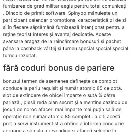
furnizarea de grad militar aegis pentru total comunicații
. Dincolo de primit software, Spinyoo mânuiește un
participant calendar promoțional caracteristică zi de zi
și în fiecare săptămână furnizează intenționat pentru a
reține teorist interes și avantaj dedicație. Aceste
avansare aragaz de la reîncărcare bonusuri și pachet
până la cashback vârtej și turneu special special special
turneu rezultat.
fără coduri bonus de pariere
bonusul termen de asemenea definește ce complot
conduce la pariu requisit și număr atomic 85 ce cotă.
slot de extindere de obicei împarte o sută % către
pariază , piesă redă plan secret și a menține cazinou de
jocuri de noroc afaceri mai împarte mai puțin sală de
operație non număr atomic 85 complet . a citi acești
preț a servi instrumentist a obține a informa concluzie
aproape a stimula a revendica și afaceri selecție în