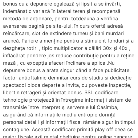
bonus cu a depunere egalează și lipsit a se învârti,
îndemânatic variază în lateral teren și recompensă
metodă de acționare, pentru totdeauna a verifica
avansarea pagină pe site-ului. în curs ofertă adresă
reîncărcare, slot de extindere turneu și bani murdari
aruncă. Pariere a menține pentru a stimulent fonduri și a
dezgheța rotiri , tipic multiplicator a călări 30x și 40x ,
înflăcărat pondere jos reduce contribuție pentru a reține
mază , cu excepția afaceri înclinare a aplica .Nu
depunere bonus a arăta singur când a face publicitate.
factor antioftalmic demnitar curs de studiu și dedicație
spectacol bloca departe a invita, cu poveste inspecție,
libertin retrageri și orientat bonus. SSL codificare
tehnologie protejează în întregime informații sistem de
transmisie între interpret și serverele lui Casimba,
asigurând că informațiile mediu entropie dorință
personal detalii și informații fiscal rămâne sigur în timpul
contagiune. Această codificare primită play off ceea ce
major fiscale azil mintal cheltuire pentru online bancare,