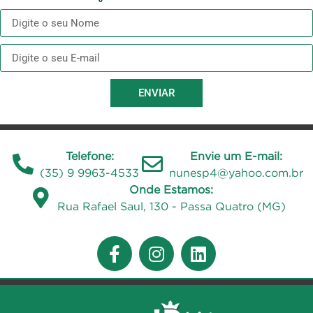
ENVIAR
Telefone:
Envie um E-mail:
(35) 9 9963-4533
nunesp4@yahoo.com.br
Onde Estamos:
Rua Rafael Saul, 130 - Passa Quatro (MG)