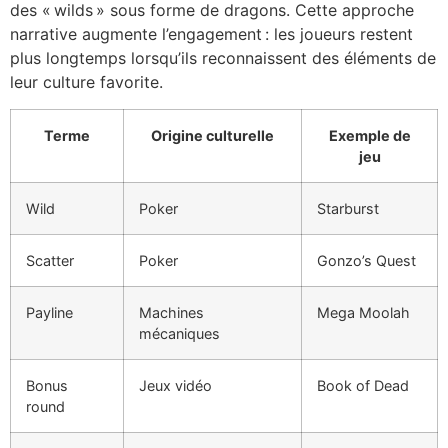
des « wilds » sous forme de dragons. Cette approche
narrative augmente l’engagement : les joueurs restent
plus longtemps lorsqu’ils reconnaissent des éléments de
leur culture favorite.
Terme
Origine culturelle
Exemple de
jeu
Wild
Poker
Starburst
Scatter
Poker
Gonzo’s Quest
Payline
Machines
Mega Moolah
mécaniques
Bonus
Jeux vidéo
Book of Dead
round