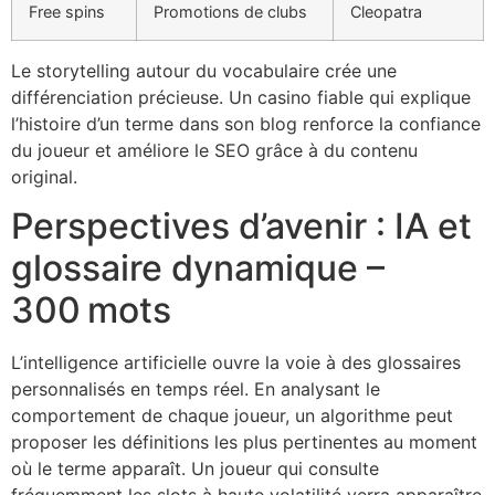
Free spins
Promotions de clubs
Cleopatra
Le storytelling autour du vocabulaire crée une
différenciation précieuse. Un casino fiable qui explique
l’histoire d’un terme dans son blog renforce la confiance
du joueur et améliore le SEO grâce à du contenu
original.
Perspectives d’avenir : IA et
glossaire dynamique –
300 mots
L’intelligence artificielle ouvre la voie à des glossaires
personnalisés en temps réel. En analysant le
comportement de chaque joueur, un algorithme peut
proposer les définitions les plus pertinentes au moment
où le terme apparaît. Un joueur qui consulte