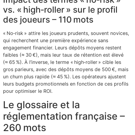
vs. « high‑roller » sur le profil
des joueurs – 110 mots
« No‑risk » attire les joueurs prudents, souvent novices,
qui recherchent une première expérience sans
engagement financier. Leurs dépôts moyens restent
faibles (≈ 30 €), mais leur taux de rétention est élevé
(≈ 65 %). À l’inverse, le terme « high‑roller » cible les
gros parieurs, avec des dépôts moyens de 500 €, mais
un churn plus rapide (≈ 45 %). Les opérateurs ajustent
leurs budgets promotionnels en fonction de ces profils
pour optimiser le ROI.
Le glossaire et la
réglementation française –
260 mots