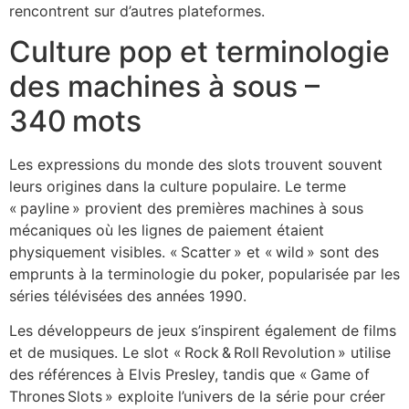
rencontrent sur d’autres plateformes.
Culture pop et terminologie
des machines à sous –
340 mots
Les expressions du monde des slots trouvent souvent
leurs origines dans la culture populaire. Le terme
« payline » provient des premières machines à sous
mécaniques où les lignes de paiement étaient
physiquement visibles. « Scatter » et « wild » sont des
emprunts à la terminologie du poker, popularisée par les
séries télévisées des années 1990.
Les développeurs de jeux s’inspirent également de films
et de musiques. Le slot « Rock & Roll Revolution » utilise
des références à Elvis Presley, tandis que « Game of
Thrones Slots » exploite l’univers de la série pour créer