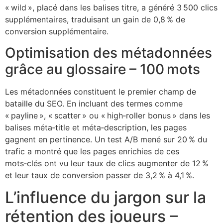
« wild », placé dans les balises titre, a généré 3 500 clics
supplémentaires, traduisant un gain de 0,8 % de
conversion supplémentaire.
Optimisation des métadonnées
grâce au glossaire – 100 mots
Les métadonnées constituent le premier champ de
bataille du SEO. En incluant des termes comme
« payline », « scatter » ou « high‑roller bonus » dans les
balises méta‑title et méta‑description, les pages
gagnent en pertinence. Un test A/B mené sur 20 % du
trafic a montré que les pages enrichies de ces
mots‑clés ont vu leur taux de clics augmenter de 12 %
et leur taux de conversion passer de 3,2 % à 4,1 %.
L’influence du jargon sur la
rétention des joueurs –