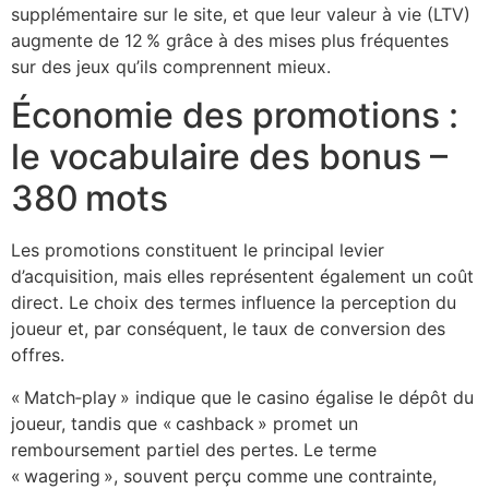
supplémentaire sur le site, et que leur valeur à vie (LTV)
augmente de 12 % grâce à des mises plus fréquentes
sur des jeux qu’ils comprennent mieux.
Économie des promotions :
le vocabulaire des bonus –
380 mots
Les promotions constituent le principal levier
d’acquisition, mais elles représentent également un coût
direct. Le choix des termes influence la perception du
joueur et, par conséquent, le taux de conversion des
offres.
« Match‑play » indique que le casino égalise le dépôt du
joueur, tandis que « cashback » promet un
remboursement partiel des pertes. Le terme
« wagering », souvent perçu comme une contrainte,