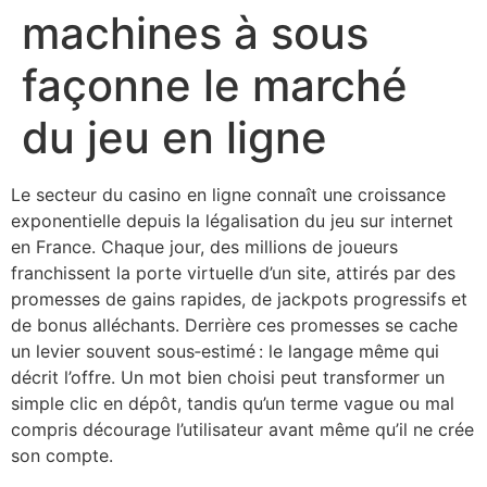
machines à sous
façonne le marché
du jeu en ligne
Le secteur du casino en ligne connaît une croissance
exponentielle depuis la légalisation du jeu sur internet
en France. Chaque jour, des millions de joueurs
franchissent la porte virtuelle d’un site, attirés par des
promesses de gains rapides, de jackpots progressifs et
de bonus alléchants. Derrière ces promesses se cache
un levier souvent sous‑estimé : le langage même qui
décrit l’offre. Un mot bien choisi peut transformer un
simple clic en dépôt, tandis qu’un terme vague ou mal
compris décourage l’utilisateur avant même qu’il ne crée
son compte.