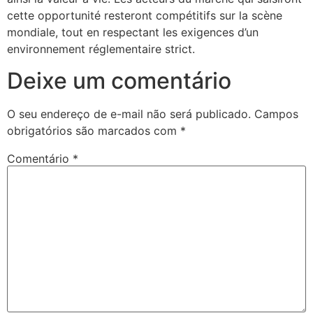
cette opportunité resteront compétitifs sur la scène
mondiale, tout en respectant les exigences d’un
environnement réglementaire strict.
Deixe um comentário
O seu endereço de e-mail não será publicado.
Campos
obrigatórios são marcados com
*
Comentário
*