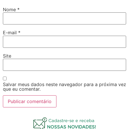
Nome
*
E-mail
*
Site
Salvar meus dados neste navegador para a próxima vez
que eu comentar.
Cadastre-se e receba
NOSSAS NOVIDADES!