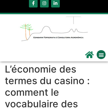
.
Servi
Qu
L’économie des
termes du casino :
comment le
vocabulaire des