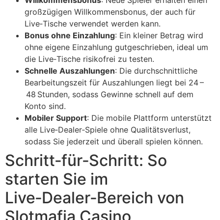
Willkommensbonus
: Neue Spieler erhalten einen
großzügigen Willkommensbonus, der auch für
Live‑Tische verwendet werden kann.
Bonus ohne Einzahlung
: Ein kleiner Betrag wird
ohne eigene Einzahlung gutgeschrieben, ideal um
die Live‑Tische risikofrei zu testen.
Schnelle Auszahlungen
: Die durchschnittliche
Bearbeitungszeit für Auszahlungen liegt bei 24 –
48 Stunden, sodass Gewinne schnell auf dem
Konto sind.
Mobiler Support
: Die mobile Plattform unterstützt
alle Live‑Dealer‑Spiele ohne Qualitätsverlust,
sodass Sie jederzeit und überall spielen können.
Schritt‑für‑Schritt: So
starten Sie im
Live‑Dealer‑Bereich von
Slotmafia Casino