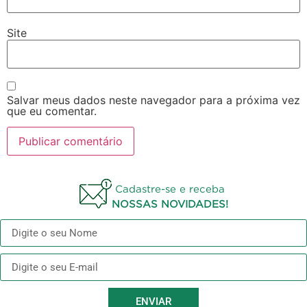
Site
Salvar meus dados neste navegador para a próxima vez
que eu comentar.
Cadastre-se e receba
NOSSAS NOVIDADES!
ENVIAR