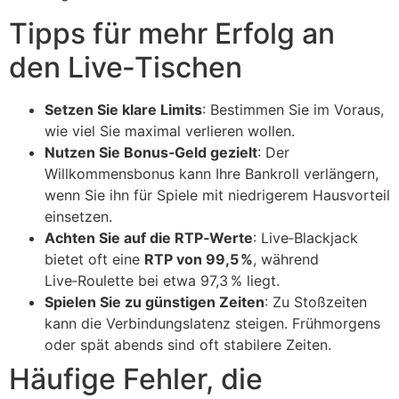
Tipps für mehr Erfolg an
den Live‑Tischen
Setzen Sie klare Limits
: Bestimmen Sie im Voraus,
wie viel Sie maximal verlieren wollen.
Nutzen Sie Bonus‑Geld gezielt
: Der
Willkommensbonus kann Ihre Bankroll verlängern,
wenn Sie ihn für Spiele mit niedrigerem Hausvorteil
einsetzen.
Achten Sie auf die RTP‑Werte
: Live‑Blackjack
bietet oft eine
RTP von 99,5 %
, während
Live‑Roulette bei etwa 97,3 % liegt.
Spielen Sie zu günstigen Zeiten
: Zu Stoßzeiten
kann die Verbindungslatenz steigen. Frühmorgens
oder spät abends sind oft stabilere Zeiten.
Häufige Fehler, die