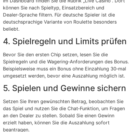
Im Dashboard finden Sie die Rubrik „Live Casino“. Dort
können Sie nach Spieltyp, Einsatzbereich und
Dealer‑Sprache filtern. Für deutsche Spieler ist die
deutschsprachige Variante von Roulette besonders
beliebt.
4. Spielregeln und Limits prüfen
Bevor Sie den ersten Chip setzen, lesen Sie die
Spielregeln und die Wagering‑Anforderungen des Bonus.
Beispielsweise muss ein Bonus ohne Einzahlung 30‑mal
umgesetzt werden, bevor eine Auszahlung möglich ist.
5. Spielen und Gewinne sichern
Setzen Sie Ihren gewünschten Betrag, beobachten Sie
das Spiel und nutzen Sie die Chat‑Funktion, um Fragen
an den Dealer zu stellen. Sobald Sie einen Gewinn
erzielt haben, können Sie die Auszahlung sofort
beantragen.