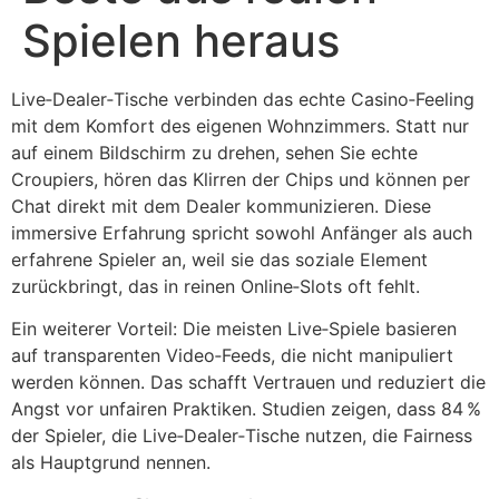
Spielen heraus
Live‑Dealer‑Tische verbinden das echte Casino‑Feeling
mit dem Komfort des eigenen Wohnzimmers. Statt nur
auf einem Bildschirm zu drehen, sehen Sie echte
Croupiers, hören das Klirren der Chips und können per
Chat direkt mit dem Dealer kommunizieren. Diese
immersive Erfahrung spricht sowohl Anfänger als auch
erfahrene Spieler an, weil sie das soziale Element
zurückbringt, das in reinen Online‑Slots oft fehlt.
Ein weiterer Vorteil: Die meisten Live‑Spiele basieren
auf transparenten Video‑Feeds, die nicht manipuliert
werden können. Das schafft Vertrauen und reduziert die
Angst vor unfairen Praktiken. Studien zeigen, dass 84 %
der Spieler, die Live‑Dealer‑Tische nutzen, die Fairness
als Hauptgrund nennen.