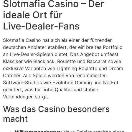
Slotmafia Casino – Der
ideale Ort für
Live‑Dealer‑Fans
Slotmafia Casino hat sich als einer der führenden
deutschen Anbieter etabliert, der ein breites Portfolio
an Live‑Dealer‑Spielen bietet. Das Angebot umfasst
Klassiker wie Blackjack, Roulette und Baccarat sowie
exklusive Varianten wie Lightning Roulette und Dream
Catcher. Alle Spiele werden von renommierten
Software‑Studios wie Evolution Gaming und NetEnt
geliefert, was für hohe Qualität und stabile
Verbindungen sorgt.
Was das Casino besonders
macht