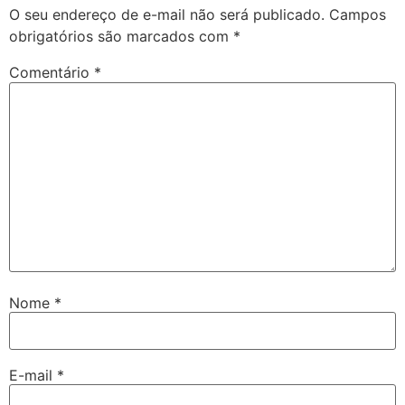
O seu endereço de e-mail não será publicado.
Campos
obrigatórios são marcados com
*
Comentário
*
Nome
*
E-mail
*