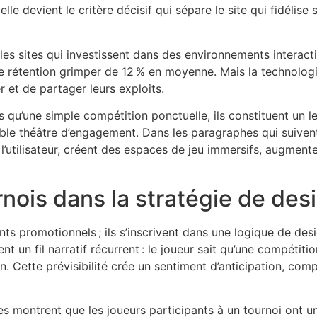
lle devient le critère décisif qui sépare le site qui fidélise 
s sites qui investissent dans des environnements interact
e rétention grimper de 12 % en moyenne. Mais la technologie s
r et de partager leurs exploits.
us qu’une simple compétition ponctuelle, ils constituent un 
ble théâtre d’engagement. Dans les paragraphes qui suiven
r l’utilisateur, créent des espaces de jeu immersifs, augment
urnois dans la stratégie de de
s promotionnels ; ils s’inscrivent dans une logique de des
nt un fil narratif récurrent : le joueur sait qu’une compétit
 Cette prévisibilité crée un sentiment d’anticipation, com
nes montrent que les joueurs participants à un tournoi ont u