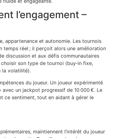
e fluide et engageante.
lent l’engagement –
ce, appartenance et autonomie. Les tournois
 temps réel ; il perçoit alors une amélioration
de discussion et aux défis communautaires
 choisir son type de tournoi (buy‑in fixe,
la volatilité).
ompétences du joueur. Un joueur expérimenté
y » avec un jackpot progressif de 10 000 €. Le
t ce sentiment, tout en aidant à gérer le
plémentaires, maintiennent l’intérêt du joueur