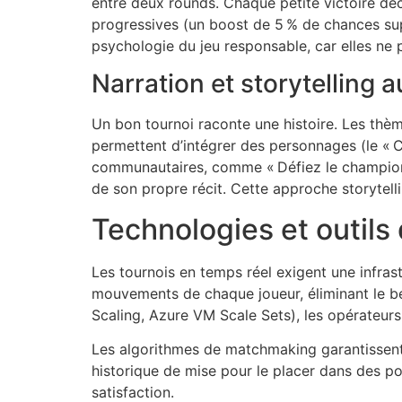
entre deux rounds. Chaque petite victoire décl
progressives (un boost de 5 % de chances supp
psychologie du jeu responsable, car elles ne
Narration et storytelling 
Un bon tournoi raconte une histoire. Les thèm
permettent d’intégrer des personnages (le « Ch
communautaires, comme « Défiez le champion d
de son propre récit. Cette approche storytell
Technologies et outils 
Les tournois en temps réel exigent une infras
mouvements de chaque joueur, éliminant le b
Scaling, Azure VM Scale Sets), les opérateurs
Les algorithmes de matchmaking garantissent u
historique de mise pour le placer dans des poo
satisfaction.