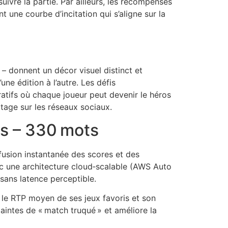
uivre la partie. Par ailleurs, les récompenses
une courbe d’incitation qui s’aligne sur la
 – donnent un décor visuel distinct et
ne édition à l’autre. Les défis
atifs où chaque joueur peut devenir le héros
tage sur les réseaux sociaux.
es – 330 mots
fusion instantanée des scores et des
c une architecture cloud‑scalable (AWS Auto
sans latence perceptible.
, le RTP moyen de ses jeux favoris et son
laintes de « match truqué » et améliore la