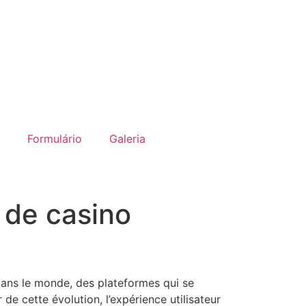
Formulário
Galeria
s de casino
 dans le monde, des plateformes qui se
 cette évolution, l’expérience utilisateur