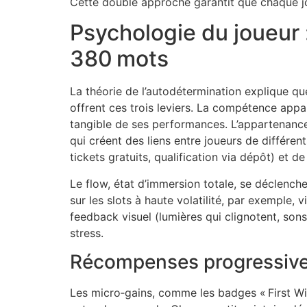
Cette double approche garantit que chaque jou
Psychologie du joueur 
380 mots
La théorie de l’autodétermination explique q
offrent ces trois leviers. La compétence appar
tangible de ses performances. L’appartenance
qui créent des liens entre joueurs de différent
tickets gratuits, qualification via dépôt) et de 
Le flow, état d’immersion totale, se déclenc
sur les slots à haute volatilité, par exemple, 
feedback visuel (lumières qui clignotent, sons
stress.
Récompenses progressives
Les micro‑gains, comme les badges « First Win