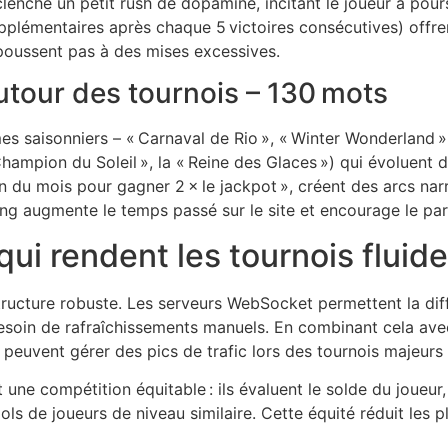
enche un petit rush de dopamine, incitant le joueur à pours
lémentaires après chaque 5 victoires consécutives) offrent 
 poussent pas à des mises excessives.
autour des tournois – 130 mots
es saisonniers – « Carnaval de Rio », « Winter Wonderland »
ampion du Soleil », la « Reine des Glaces ») qui évoluent d’u
u mois pour gagner 2 × le jackpot », créent des arcs narr
ing augmente le temps passé sur le site et encourage le par
qui rendent les tournois fluid
tructure robuste. Les serveurs WebSocket permettent la dif
esoin de rafraîchissements manuels. En combinant cela ave
 peuvent gérer des pics de trafic lors des tournois majeurs 
ne compétition équitable : ils évaluent le solde du joueur
ls de joueurs de niveau similaire. Cette équité réduit les p