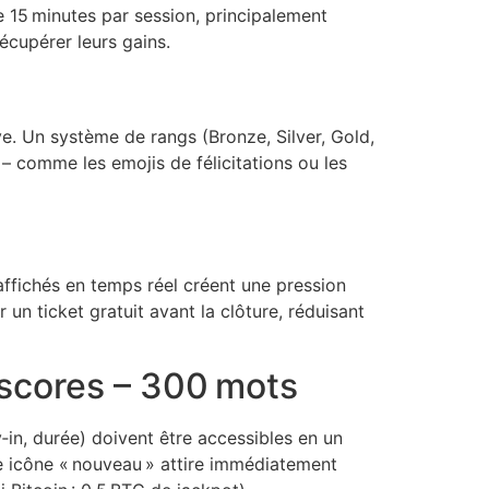
 15 minutes par session, principalement
récupérer leurs gains.
ve. Un système de rangs (Bronze, Silver, Gold,
 – comme les emojis de félicitations ou les
 affichés en temps réel créent une pression
 un ticket gratuit avant la clôture, réduisant
s scores – 300 mots
y‑in, durée) doivent être accessibles en un
Une icône « nouveau » attire immédiatement