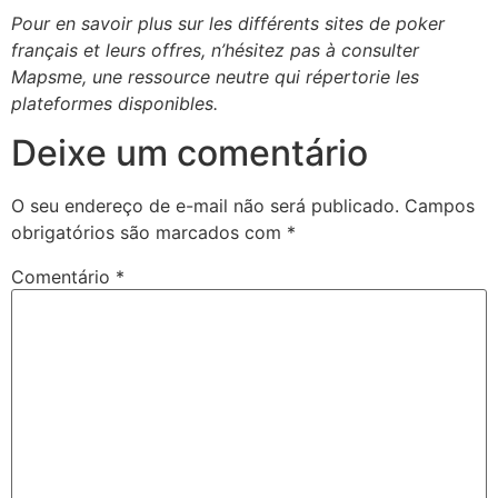
Pour en savoir plus sur les différents sites de poker
français et leurs offres, n’hésitez pas à consulter
Mapsme, une ressource neutre qui répertorie les
plateformes disponibles.
Deixe um comentário
O seu endereço de e-mail não será publicado.
Campos
obrigatórios são marcados com
*
Comentário
*