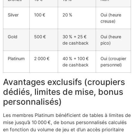
Silver
100 €
20 %
Oui (heure
creuse)
Gold
500 €
30 % + 25 €
Oui (heure
de cashback
pico)
Platinum
2 000 €
40 % + 100 €
Oui (croupier
de cashback
personnel)
Avantages exclusifs (croupiers
dédiés, limites de mise, bonus
personnalisés)
Les membres Platinum bénéficient de tables à limites de
mise jusqu’à 10 000 €, de bonus personnalisés calculés
en fonction du volume de jeu et d’un accès prioritaire