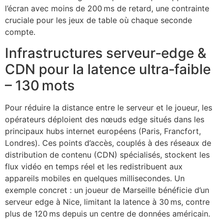
l’écran avec moins de 200 ms de retard, une contrainte
cruciale pour les jeux de table où chaque seconde
compte.
Infrastructures serveur‑edge &
CDN pour la latence ultra‑faible
– 130 mots
Pour réduire la distance entre le serveur et le joueur, les
opérateurs déploient des nœuds edge situés dans les
principaux hubs internet européens (Paris, Francfort,
Londres). Ces points d’accès, couplés à des réseaux de
distribution de contenu (CDN) spécialisés, stockent les
flux vidéo en temps réel et les redistribuent aux
appareils mobiles en quelques millisecondes. Un
exemple concret : un joueur de Marseille bénéficie d’un
serveur edge à Nice, limitant la latence à 30 ms, contre
plus de 120 ms depuis un centre de données américain.