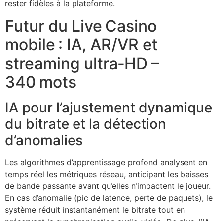
rester fidèles à la plateforme.
Futur du Live Casino
mobile : IA, AR/VR et
streaming ultra‑HD –
340 mots
IA pour l’ajustement dynamique
du bitrate et la détection
d’anomalies
Les algorithmes d’apprentissage profond analysent en
temps réel les métriques réseau, anticipant les baisses
de bande passante avant qu’elles n’impactent le joueur.
En cas d’anomalie (pic de latence, perte de paquets), le
système réduit instantanément le bitrate tout en