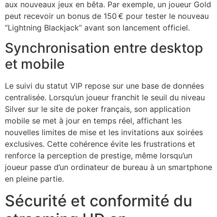
aux nouveaux jeux en bêta. Par exemple, un joueur Gold
peut recevoir un bonus de 150 € pour tester le nouveau
“Lightning Blackjack” avant son lancement officiel.
Synchronisation entre desktop
et mobile
Le suivi du statut VIP repose sur une base de données
centralisée. Lorsqu’un joueur franchit le seuil du niveau
Silver sur le site de poker français, son application
mobile se met à jour en temps réel, affichant les
nouvelles limites de mise et les invitations aux soirées
exclusives. Cette cohérence évite les frustrations et
renforce la perception de prestige, même lorsqu’un
joueur passe d’un ordinateur de bureau à un smartphone
en pleine partie.
Sécurité et conformité du