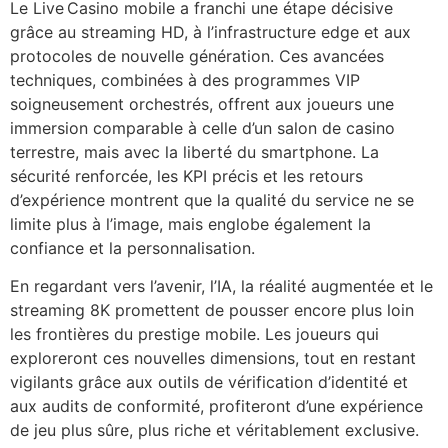
Le Live Casino mobile a franchi une étape décisive
grâce au streaming HD, à l’infrastructure edge et aux
protocoles de nouvelle génération. Ces avancées
techniques, combinées à des programmes VIP
soigneusement orchestrés, offrent aux joueurs une
immersion comparable à celle d’un salon de casino
terrestre, mais avec la liberté du smartphone. La
sécurité renforcée, les KPI précis et les retours
d’expérience montrent que la qualité du service ne se
limite plus à l’image, mais englobe également la
confiance et la personnalisation.
En regardant vers l’avenir, l’IA, la réalité augmentée et le
streaming 8K promettent de pousser encore plus loin
les frontières du prestige mobile. Les joueurs qui
exploreront ces nouvelles dimensions, tout en restant
vigilants grâce aux outils de vérification d’identité et
aux audits de conformité, profiteront d’une expérience
de jeu plus sûre, plus riche et véritablement exclusive.