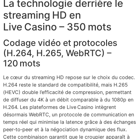
La technologie derrière le
streaming HD en
Live Casino – 350 mots
Codage vidéo et protocoles
(H.264, H.265, WebRTC) –
120 mots
Le cœur du streaming HD repose sur le choix du codec.
H.264 reste le standard de compatibilité, mais H.265
(HEVC) double l’efficacité de compression, permettant
de diffuser du 4K à un débit comparable à du 1080p en
H.264. Les plateformes de Live Casino intègrent
désormais WebRTC, un protocole de communication en
temps réel qui minimise la latence grâce à des échanges
peer‑to‑peer et à la négociation dynamique des flux.
Cette combinaison garantit que le croupier apparaît à