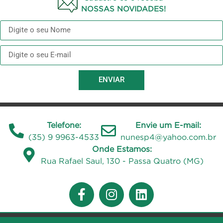
NOSSAS NOVIDADES!
ENVIAR
Telefone:
Envie um E-mail:
(35) 9 9963-4533
nunesp4@yahoo.com.br
Onde Estamos:
Rua Rafael Saul, 130 - Passa Quatro (MG)