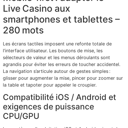
Live Casino aux
smartphones et tablettes –
280 mots
Les écrans tactiles imposent une refonte totale de
l’interface utilisateur. Les boutons de mise, les
sélecteurs de valeur et les menus déroulants sont
agrandis pour éviter les erreurs de toucher accidentel.
La navigation s’articule autour de gestes simples :
glisser pour augmenter la mise, pincer pour zoomer sur
la table et tapoter pour appeler le croupier.
Compatibilité iOS / Android et
exigences de puissance
CPU/GPU