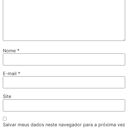
Nome
*
E-mail
*
Site
Salvar meus dados neste navegador para a próxima vez