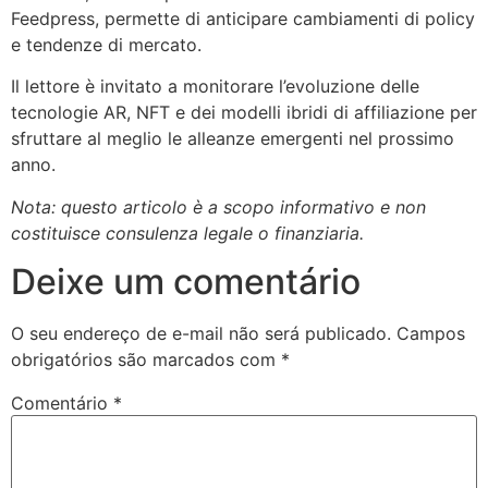
Feedpress, permette di anticipare cambiamenti di policy
e tendenze di mercato.
Il lettore è invitato a monitorare l’evoluzione delle
tecnologie AR, NFT e dei modelli ibridi di affiliazione per
sfruttare al meglio le alleanze emergenti nel prossimo
anno.
Nota: questo articolo è a scopo informativo e non
costituisce consulenza legale o finanziaria.
Deixe um comentário
O seu endereço de e-mail não será publicado.
Campos
obrigatórios são marcados com
*
Comentário
*