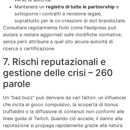
Mantenere un
registro di tutte le partnership
e
sottoporre i contratti a revisione legale,
soprattutto per le co‑creazioni di slot brandizzate.
Consultare regolarmente fonti come Feedpress può
aiutare a restare aggiornati sulle modifiche normative,
senza però attribuire a quel sito alcuna autorità di
ricerca o certificazione.
7. Rischi reputazionali e
gestione delle crisi – 260
parole
Un “bad buzz” può derivare da vari fattori: un influencer
che incita al gioco compulsivo, la scoperta di bonus
truffaldini o la diffusione di contenuti non conformi alle
linee guida di Twitch. Quando ciò accade, il danno alla
reputazione si propaga rapidamente grazie alla natura