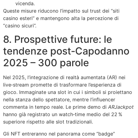
vicenda.
Queste misure riducono l’impatto sul trust dei “siti
casino esteri” e mantengono alta la percezione di
“casino sicuri”.
8. Prospettive future: le
tendenze post‑Capodanno
2025 – 300 parole
Nel 2025, l’integrazione di realtà aumentata (AR) nei
live‑stream promette di trasformare l’esperienza di
gioco. Immaginate una slot in cui i simboli si proiettano
nella stanza dello spettatore, mentre l’influencer
commenta in tempo reale. Le prime demo di
ARJackpot
hanno già registrato un watch‑time medio del 22 %
superiore rispetto alle slot tradizionali.
Gli NFT entreranno nel panorama come “badge”