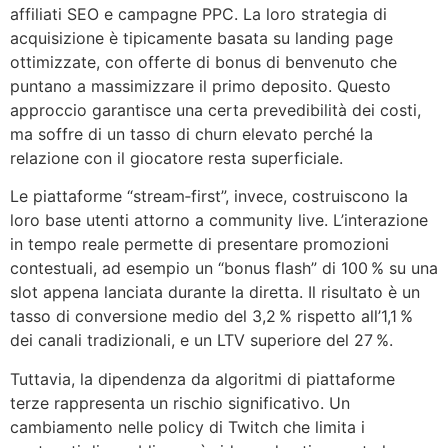
affiliati SEO e campagne PPC. La loro strategia di
acquisizione è tipicamente basata su landing page
ottimizzate, con offerte di bonus di benvenuto che
puntano a massimizzare il primo deposito. Questo
approccio garantisce una certa prevedibilità dei costi,
ma soffre di un tasso di churn elevato perché la
relazione con il giocatore resta superficiale.
Le piattaforme “stream‑first”, invece, costruiscono la
loro base utenti attorno a community live. L’interazione
in tempo reale permette di presentare promozioni
contestuali, ad esempio un “bonus flash” di 100 % su una
slot appena lanciata durante la diretta. Il risultato è un
tasso di conversione medio del 3,2 % rispetto all’1,1 %
dei canali tradizionali, e un LTV superiore del 27 %.
Tuttavia, la dipendenza da algoritmi di piattaforme
terze rappresenta un rischio significativo. Un
cambiamento nelle policy di Twitch che limita i