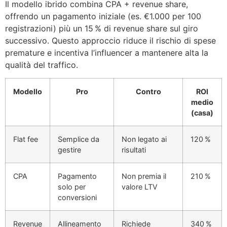
Il modello ibrido combina CPA + revenue share,
offrendo un pagamento iniziale (es. €1.000 per 100
registrazioni) più un 15 % di revenue share sul giro
successivo. Questo approccio riduce il rischio di spese
premature e incentiva l’influencer a mantenere alta la
qualità del traffico.
Modello
Pro
Contro
ROI
medio
(casa)
Flat fee
Semplice da
Non legato ai
120 %
gestire
risultati
CPA
Pagamento
Non premia il
210 %
solo per
valore LTV
conversioni
Revenue
Allineamento
Richiede
340 %