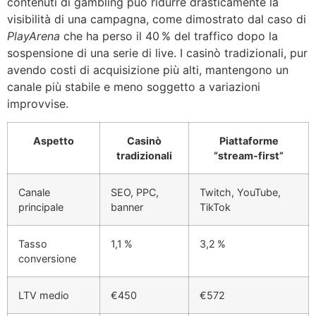
contenuti di gambling può ridurre drasticamente la
visibilità di una campagna, come dimostrato dal caso di
PlayArena
che ha perso il 40 % del traffico dopo la
sospensione di una serie di live. I casinò tradizionali, pur
avendo costi di acquisizione più alti, mantengono un
canale più stabile e meno soggetto a variazioni
improvvise.
Aspetto
Casinò
Piattaforme
tradizionali
“stream‑first”
Canale
SEO, PPC,
Twitch, YouTube,
principale
banner
TikTok
Tasso
1,1 %
3,2 %
conversione
LTV medio
€450
€572