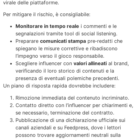
virale delle piattaforme.
Per mitigare il rischio, è consigliabile:
Monitorare in tempo reale
i commenti e le
segnalazioni tramite tool di social listening.
Preparare
comunicati stampa
pre‑redatti che
spiegano le misure correttive e ribadiscono
l’impegno verso il gioco responsabile.
Scegliere influencer con
valori allineati
al brand,
verificando il loro storico di contenuti e la
presenza di eventuali polemiche precedenti.
Un piano di risposta rapida dovrebbe includere:
Rimozione immediata del contenuto incriminato.
Contatto diretto con l’influencer per chiarimenti e,
se necessario, terminazione del contratto.
Pubblicazione di una dichiarazione ufficiale sui
canali aziendali e su Feedpress, dove i lettori
possono trovare aggiornamenti neutrali sulla