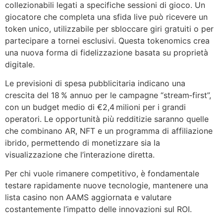
collezionabili legati a specifiche sessioni di gioco. Un
giocatore che completa una sfida live può ricevere un
token unico, utilizzabile per sbloccare giri gratuiti o per
partecipare a tornei esclusivi. Questa tokenomics crea
una nuova forma di fidelizzazione basata su proprietà
digitale.
Le previsioni di spesa pubblicitaria indicano una
crescita del 18 % annuo per le campagne “stream‑first”,
con un budget medio di €2,4 milioni per i grandi
operatori. Le opportunità più redditizie saranno quelle
che combinano AR, NFT e un programma di affiliazione
ibrido, permettendo di monetizzare sia la
visualizzazione che l’interazione diretta.
Per chi vuole rimanere competitivo, è fondamentale
testare rapidamente nuove tecnologie, mantenere una
lista casino non AAMS aggiornata e valutare
costantemente l’impatto delle innovazioni sul ROI.