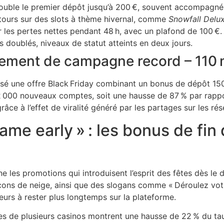
double le premier dépôt jusqu’à 200 €, souvent accompagné
00 tours sur des slots à thème hivernal, comme
Snowfall Delu
r les pertes nettes pendant 48 h, avec un plafond de 100 €.
s doublés, niveaux de statut atteints en deux jours.
ncement de campagne record – 110
sé une offre Black Friday combinant un bonus de dépôt 150 
é 12 000 nouveaux comptes, soit une hausse de 87 % par rappo
râce à l’effet de viralité généré par les partages sur les ré
came early » : les bonus de fi
e les promotions qui introduisent l’esprit des fêtes dès le
ocons de neige, ainsi que des slogans comme « Déroulez vot
eurs à rester plus longtemps sur la plateforme.
rnes de plusieurs casinos montrent une hausse de 22 % du tau