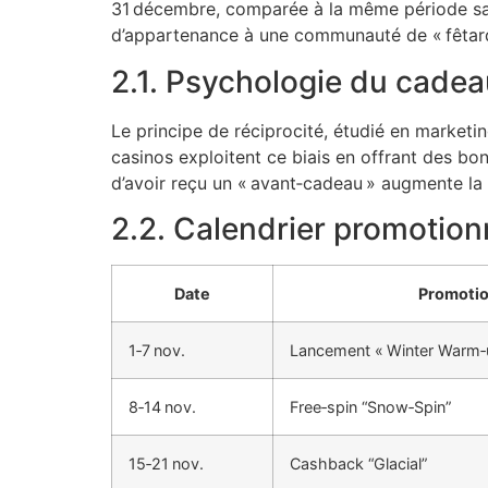
31 décembre, comparée à la même période san
d’appartenance à une communauté de « fêtard
2.1. Psychologie du cadea
Le principe de réciprocité, étudié en marketin
casinos exploitent ce biais en offrant des bo
d’avoir reçu un « avant‑cadeau » augmente la 
2.2. Calendrier promotion
Date
Promoti
1‑7 nov.
Lancement « Winter Warm‑
8‑14 nov.
Free‑spin “Snow‑Spin”
15‑21 nov.
Cashback “Glacial”