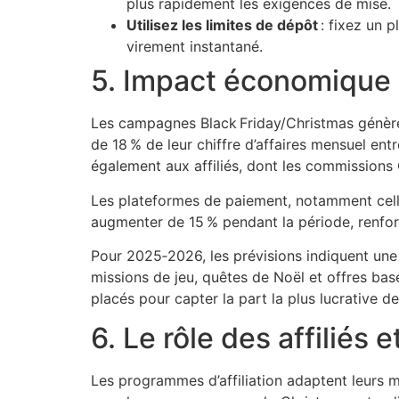
plus rapidement les exigences de mise.
Utilisez les limites de dépôt
: fixez un p
virement instantané.
5. Impact économique s
Les campagnes Black Friday/Christmas génère
de 18 % de leur chiffre d’affaires mensuel e
également aux affiliés, dont les commissions
Les plateformes de paiement, notamment celles
augmenter de 15 % pendant la période, renfor
Pour 2025‑2026, les prévisions indiquent une
missions de jeu, quêtes de Noël et offres basé
placés pour capter la part la plus lucrative d
6. Le rôle des affiliés
Les programmes d’affiliation adaptent leurs 