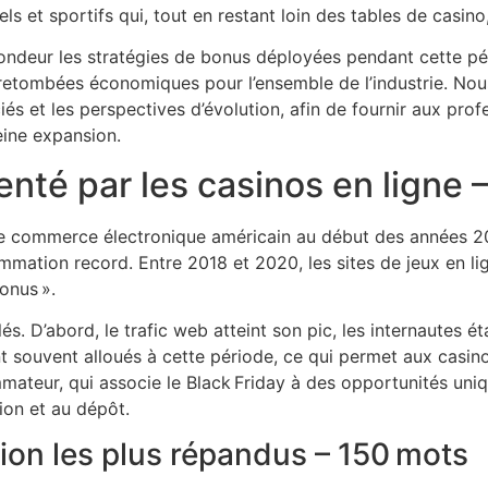
 et sportifs qui, tout en restant loin des tables de casino,
ofondeur les stratégies de bonus déployées pendant cette pér
retombées économiques pour l’ensemble de l’industrie. Nou
iés et les perspectives d’évolution, afin de fournir aux pr
eine expansion.
venté par les casinos en ligne
 le commerce électronique américain au début des années 20
mmation record. Entre 2018 et 2020, les sites de jeux en 
onus ».
clés. D’abord, le trafic web atteint son pic, les internaute
sont souvent alloués à cette période, ce qui permet aux cas
mateur, qui associe le Black Friday à des opportunités uni
tion et au dépôt.
tion les plus répandus – 150 mots