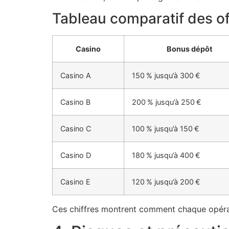
Tableau comparatif des of
Casino
Bonus dépôt
Casino A
150 % jusqu’à 300 €
Casino B
200 % jusqu’à 250 €
Casino C
100 % jusqu’à 150 €
Casino D
180 % jusqu’à 400 €
Casino E
120 % jusqu’à 200 €
Ces chiffres montrent comment chaque opérat