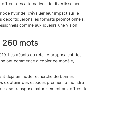
 offrent des alternatives de divertissement.
iode hybride, d’évaluer leur impact sur le
s décortiquerons les formats promotionnels,
ofessionnels comme aux joueurs une vision
 – 260 mots
10. Les géants du retail y proposaient des
ligne ont commencé à copier ce modèle,
s étant déjà en mode recherche de bonnes
inos d’obtenir des espaces premium à moindre
ques, se transpose naturellement aux offres de