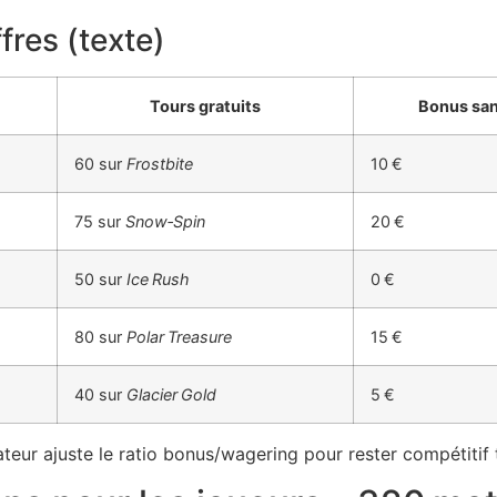
fres (texte)
Tours gratuits
Bonus san
60 sur
Frostbite
10 €
75 sur
Snow‑Spin
20 €
50 sur
Ice Rush
0 €
80 sur
Polar Treasure
15 €
40 sur
Glacier Gold
5 €
eur ajuste le ratio bonus/wagering pour rester compétitif