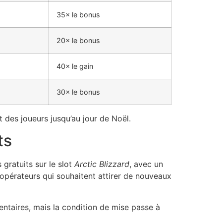
35× le bonus
20× le bonus
40× le gain
30× le bonus
 des joueurs jusqu’au jour de Noël.
ts
 gratuits sur le slot
Arctic Blizzard
, avec un
 opérateurs qui souhaitent attirer de nouveaux
entaires, mais la condition de mise passe à