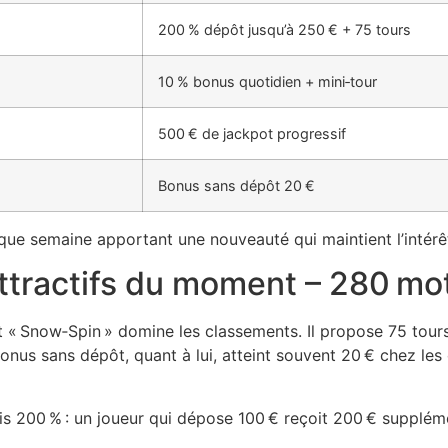
200 % dépôt jusqu’à 250 € + 75 tours
10 % bonus quotidien + mini‑tour
500 € de jackpot progressif
Bonus sans dépôt 20 €
ue semaine apportant une nouveauté qui maintient l’intérêt
attractifs du moment – 280 mo
uit « Snow‑Spin » domine les classements. Il propose 75 tours
onus sans dépôt, quant à lui, atteint souvent 20 € chez les
is 200 % : un joueur qui dépose 100 € reçoit 200 € supplém