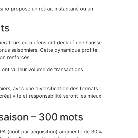
asino propose un retrait instantané ou un
ots
pérateurs européens ont déclaré une hausse
onus saisonniers. Cette dynamique profite
on renforcés.
, ont vu leur volume de transactions
ers, avec une diversification des formats :
créativité et responsabilité seront les mieux
a saison – 300 mots
CPA (coût par acquisition) augmente de 30 %