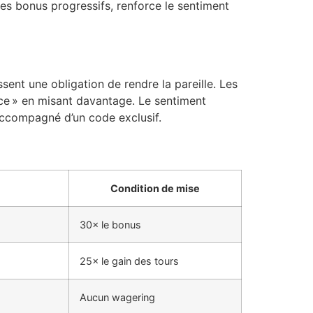
 bonus progressifs, renforce le sentiment
sent une obligation de rendre la pareille. Les
vice » en misant davantage. Le sentiment
 accompagné d’un code exclusif.
Condition de mise
30× le bonus
25× le gain des tours
Aucun wagering