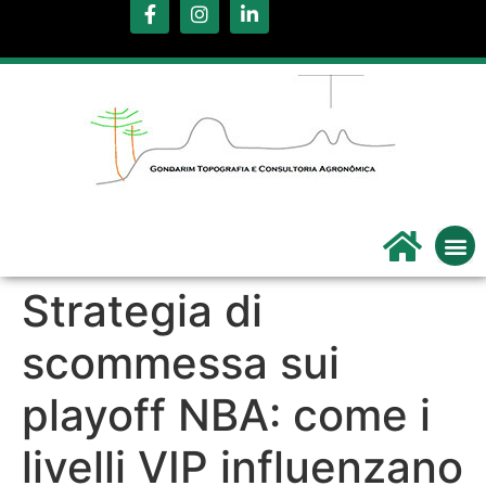
.
Servi
Qu
Strategia di
scommessa sui
playoff NBA: come i
livelli VIP influenzano