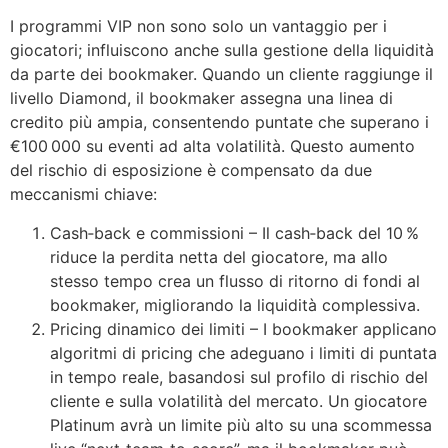
I programmi VIP non sono solo un vantaggio per i
giocatori; influiscono anche sulla gestione della liquidità
da parte dei bookmaker. Quando un cliente raggiunge il
livello Diamond, il bookmaker assegna una linea di
credito più ampia, consentendo puntate che superano i
€100 000 su eventi ad alta volatilità. Questo aumento
del rischio di esposizione è compensato da due
meccanismi chiave:
Cash‑back e commissioni – Il cash‑back del 10 %
riduce la perdita netta del giocatore, ma allo
stesso tempo crea un flusso di ritorno di fondi al
bookmaker, migliorando la liquidità complessiva.
Pricing dinamico dei limiti – I bookmaker applicano
algoritmi di pricing che adeguano i limiti di puntata
in tempo reale, basandosi sul profilo di rischio del
cliente e sulla volatilità del mercato. Un giocatore
Platinum avrà un limite più alto su una scommessa