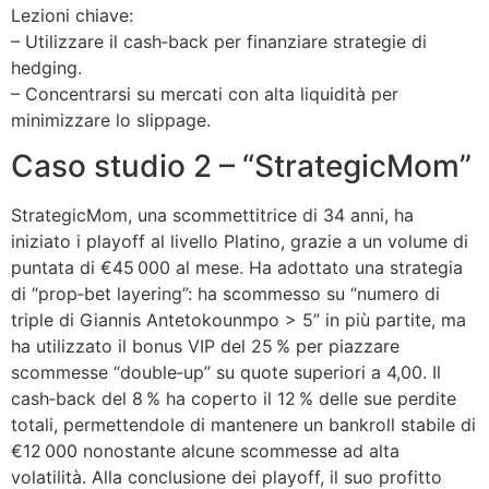
Lezioni chiave:
– Utilizzare il cash‑back per finanziare strategie di
hedging.
– Concentrarsi su mercati con alta liquidità per
minimizzare lo slippage.
Caso studio 2 – “StrategicMom”
StrategicMom, una scommettitrice di 34 anni, ha
iniziato i playoff al livello Platino, grazie a un volume di
puntata di €45 000 al mese. Ha adottato una strategia
di “prop‑bet layering”: ha scommesso su “numero di
triple di Giannis Antetokounmpo > 5” in più partite, ma
ha utilizzato il bonus VIP del 25 % per piazzare
scommesse “double‑up” su quote superiori a 4,00. Il
cash‑back del 8 % ha coperto il 12 % delle sue perdite
totali, permettendole di mantenere un bankroll stabile di
€12 000 nonostante alcune scommesse ad alta
volatilità. Alla conclusione dei playoff, il suo profitto