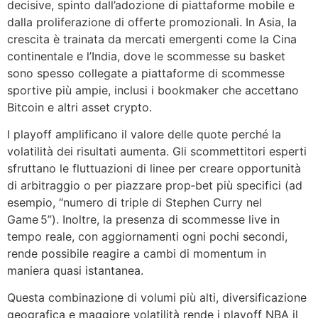
decisive, spinto dall’adozione di piattaforme mobile e
dalla proliferazione di offerte promozionali. In Asia, la
crescita è trainata da mercati emergenti come la Cina
continentale e l’India, dove le scommesse su basket
sono spesso collegate a piattaforme di scommesse
sportive più ampie, inclusi i bookmaker che accettano
Bitcoin e altri asset crypto.
I playoff amplificano il valore delle quote perché la
volatilità dei risultati aumenta. Gli scommettitori esperti
sfruttano le fluttuazioni di linee per creare opportunità
di arbitraggio o per piazzare prop‑bet più specifici (ad
esempio, “numero di triple di Stephen Curry nel
Game 5”). Inoltre, la presenza di scommesse live in
tempo reale, con aggiornamenti ogni pochi secondi,
rende possibile reagire a cambi di momentum in
maniera quasi istantanea.
Questa combinazione di volumi più alti, diversificazione
geografica e maggiore volatilità rende i playoff NBA il