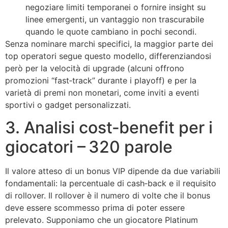
negoziare limiti temporanei o fornire insight su
linee emergenti, un vantaggio non trascurabile
quando le quote cambiano in pochi secondi.
Senza nominare marchi specifici, la maggior parte dei
top operatori segue questo modello, differenziandosi
però per la velocità di upgrade (alcuni offrono
promozioni “fast‑track” durante i playoff) e per la
varietà di premi non monetari, come inviti a eventi
sportivi o gadget personalizzati.
3. Analisi cost‑benefit per i
giocatori – 320 parole
Il valore atteso di un bonus VIP dipende da due variabili
fondamentali: la percentuale di cash‑back e il requisito
di rollover. Il rollover è il numero di volte che il bonus
deve essere scommesso prima di poter essere
prelevato. Supponiamo che un giocatore Platinum