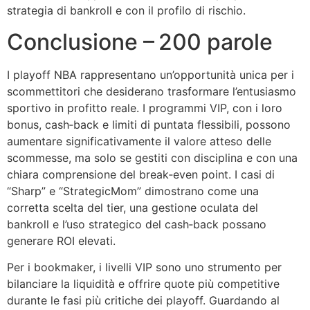
strategia di bankroll e con il profilo di rischio.
Conclusione – 200 parole
I playoff NBA rappresentano un’opportunità unica per i
scommettitori che desiderano trasformare l’entusiasmo
sportivo in profitto reale. I programmi VIP, con i loro
bonus, cash‑back e limiti di puntata flessibili, possono
aumentare significativamente il valore atteso delle
scommesse, ma solo se gestiti con disciplina e con una
chiara comprensione del break‑even point. I casi di
“Sharp” e “StrategicMom” dimostrano come una
corretta scelta del tier, una gestione oculata del
bankroll e l’uso strategico del cash‑back possano
generare ROI elevati.
Per i bookmaker, i livelli VIP sono uno strumento per
bilanciare la liquidità e offrire quote più competitive
durante le fasi più critiche dei playoff. Guardando al