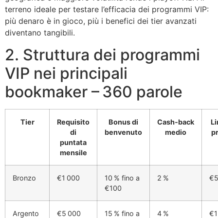
terreno ideale per testare l’efficacia dei programmi VIP:
più denaro è in gioco, più i benefici dei tier avanzati
diventano tangibili.
2. Struttura dei programmi
VIP nei principali
bookmaker – 360 parole
Tier
Requisito
Bonus di
Cash‑back
Li
di
benvenuto
medio
pr
puntata
mensile
Bronzo
€1 000
10 % fino a
2 %
€5
€100
Argento
€5 000
15 % fino a
4 %
€1