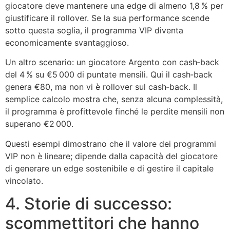
giocatore deve mantenere una edge di almeno 1,8 % per
giustificare il rollover. Se la sua performance scende
sotto questa soglia, il programma VIP diventa
economicamente svantaggioso.
Un altro scenario: un giocatore Argento con cash‑back
del 4 % su €5 000 di puntate mensili. Qui il cash‑back
genera €80, ma non vi è rollover sul cash‑back. Il
semplice calcolo mostra che, senza alcuna complessità,
il programma è profittevole finché le perdite mensili non
superano €2 000.
Questi esempi dimostrano che il valore dei programmi
VIP non è lineare; dipende dalla capacità del giocatore
di generare un edge sostenibile e di gestire il capitale
vincolato.
4. Storie di successo:
scommettitori che hanno