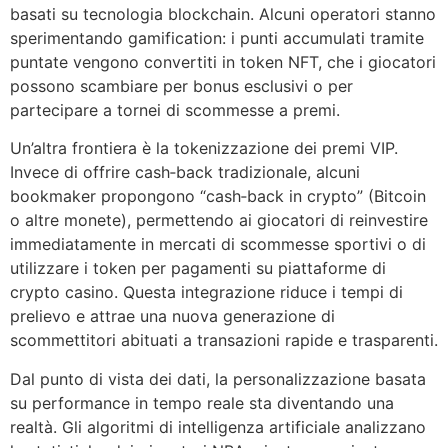
basati su tecnologia blockchain. Alcuni operatori stanno
sperimentando gamification: i punti accumulati tramite
puntate vengono convertiti in token NFT, che i giocatori
possono scambiare per bonus esclusivi o per
partecipare a tornei di scommesse a premi.
Un’altra frontiera è la tokenizzazione dei premi VIP.
Invece di offrire cash‑back tradizionale, alcuni
bookmaker propongono “cash‑back in crypto” (Bitcoin
o altre monete), permettendo ai giocatori di reinvestire
immediatamente in mercati di scommesse sportivi o di
utilizzare i token per pagamenti su piattaforme di
crypto casino. Questa integrazione riduce i tempi di
prelievo e attrae una nuova generazione di
scommettitori abituati a transazioni rapide e trasparenti.
Dal punto di vista dei dati, la personalizzazione basata
su performance in tempo reale sta diventando una
realtà. Gli algoritmi di intelligenza artificiale analizzano