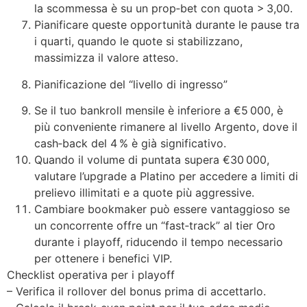
la scommessa è su un prop‑bet con quota > 3,00.
Pianificare queste opportunità durante le pause tra
i quarti, quando le quote si stabilizzano,
massimizza il valore atteso.
Pianificazione del “livello di ingresso”
Se il tuo bankroll mensile è inferiore a €5 000, è
più conveniente rimanere al livello Argento, dove il
cash‑back del 4 % è già significativo.
Quando il volume di puntata supera €30 000,
valutare l’upgrade a Platino per accedere a limiti di
prelievo illimitati e a quote più aggressive.
Cambiare bookmaker può essere vantaggioso se
un concorrente offre un “fast‑track” al tier Oro
durante i playoff, riducendo il tempo necessario
per ottenere i benefici VIP.
Checklist operativa per i playoff
– Verifica il rollover del bonus prima di accettarlo.