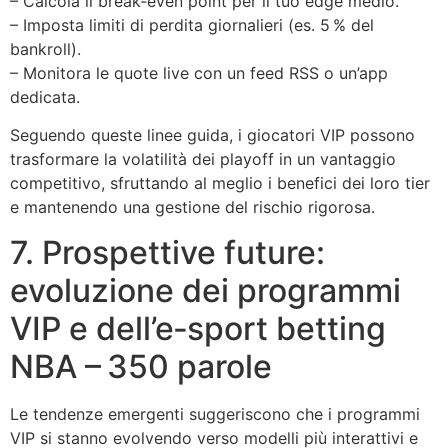
– Calcola il break‑even point per il tuo edge medio.
– Imposta limiti di perdita giornalieri (es. 5 % del
bankroll).
– Monitora le quote live con un feed RSS o un’app
dedicata.
Seguendo queste linee guida, i giocatori VIP possono
trasformare la volatilità dei playoff in un vantaggio
competitivo, sfruttando al meglio i benefici dei loro tier
e mantenendo una gestione del rischio rigorosa.
7. Prospettive future:
evoluzione dei programmi
VIP e dell’e‑sport betting
NBA – 350 parole
Le tendenze emergenti suggeriscono che i programmi
VIP si stanno evolvendo verso modelli più interattivi e