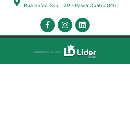
Rua Rafael Saul, 130 - Passa Quatro (MG)