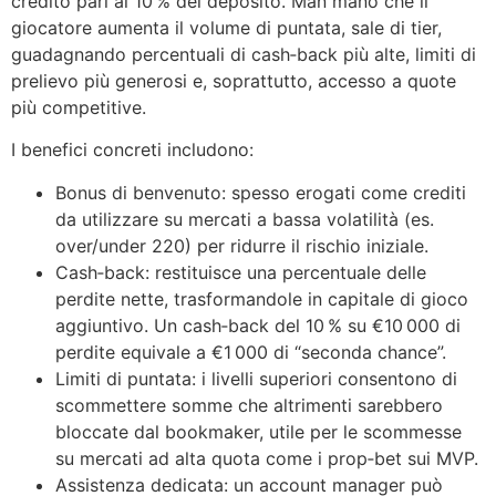
credito pari al 10 % del deposito. Man mano che il
giocatore aumenta il volume di puntata, sale di tier,
guadagnando percentuali di cash‑back più alte, limiti di
prelievo più generosi e, soprattutto, accesso a quote
più competitive.
I benefici concreti includono:
Bonus di benvenuto: spesso erogati come crediti
da utilizzare su mercati a bassa volatilità (es.
over/under 220) per ridurre il rischio iniziale.
Cash‑back: restituisce una percentuale delle
perdite nette, trasformandole in capitale di gioco
aggiuntivo. Un cash‑back del 10 % su €10 000 di
perdite equivale a €1 000 di “seconda chance”.
Limiti di puntata: i livelli superiori consentono di
scommettere somme che altrimenti sarebbero
bloccate dal bookmaker, utile per le scommesse
su mercati ad alta quota come i prop‑bet sui MVP.
Assistenza dedicata: un account manager può