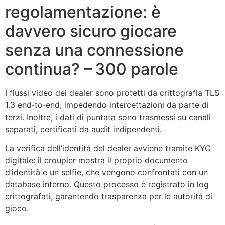
regolamentazione: è
davvero sicuro giocare
senza una connessione
continua? – 300 parole
I flussi video dei dealer sono protetti da crittografia TLS
1.3 end‑to‑end, impedendo intercettazioni da parte di
terzi. Inoltre, i dati di puntata sono trasmessi su canali
separati, certificati da audit indipendenti.
La verifica dell’identità del dealer avviene tramite KYC
digitale: il croupier mostra il proprio documento
d’identità e un selfie, che vengono confrontati con un
database interno. Questo processo è registrato in log
crittografati, garantendo trasparenza per le autorità di
gioco.