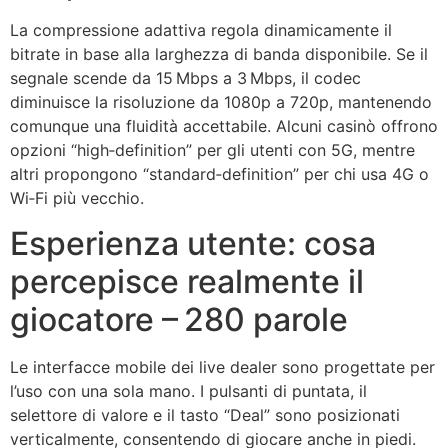
La compressione adattiva regola dinamicamente il
bitrate in base alla larghezza di banda disponibile. Se il
segnale scende da 15 Mbps a 3 Mbps, il codec
diminuisce la risoluzione da 1080p a 720p, mantenendo
comunque una fluidità accettabile. Alcuni casinò offrono
opzioni “high‑definition” per gli utenti con 5G, mentre
altri propongono “standard‑definition” per chi usa 4G o
Wi‑Fi più vecchio.
Esperienza utente: cosa
percepisce realmente il
giocatore – 280 parole
Le interfacce mobile dei live dealer sono progettate per
l’uso con una sola mano. I pulsanti di puntata, il
selettore di valore e il tasto “Deal” sono posizionati
verticalmente, consentendo di giocare anche in piedi.