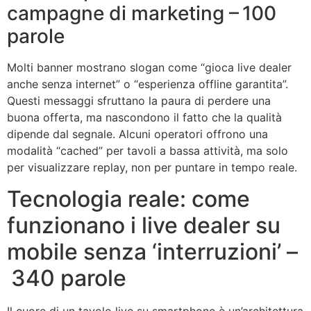
campagne di marketing – 100
parole
Molti banner mostrano slogan come “gioca live dealer
anche senza internet” o “esperienza offline garantita”.
Questi messaggi sfruttano la paura di perdere una
buona offerta, ma nascondono il fatto che la qualità
dipende dal segnale. Alcuni operatori offrono una
modalità “cached” per tavoli a bassa attività, ma solo
per visualizzare replay, non per puntare in tempo reale.
Tecnologia reale: come
funzionano i live dealer su
mobile senza ‘interruzioni’ –
340 parole
Il cuore di un tavolo live su smartphone è un’architettura