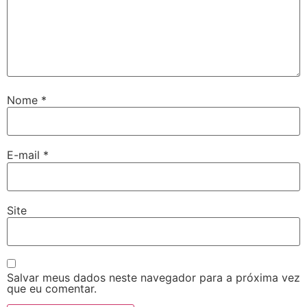
Nome
*
E-mail
*
Site
Salvar meus dados neste navegador para a próxima vez
que eu comentar.