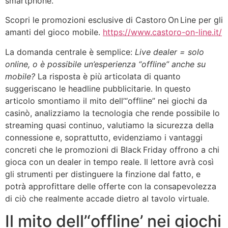
smartphone.
Scopri le promozioni esclusive di Castoro On Line per gli
amanti del gioco mobile.
https://www.castoro-on-line.it/
La domanda centrale è semplice:
Live dealer = solo
online, o è possibile un’esperienza “offline” anche su
mobile?
La risposta è più articolata di quanto
suggeriscano le headline pubblicitarie. In questo
articolo smontiamo il mito dell’“offline” nei giochi da
casinò, analizziamo la tecnologia che rende possibile lo
streaming quasi continuo, valutiamo la sicurezza della
connessione e, soprattutto, evidenziamo i vantaggi
concreti che le promozioni di Black Friday offrono a chi
gioca con un dealer in tempo reale. Il lettore avrà così
gli strumenti per distinguere la finzione dal fatto, e
potrà approfittare delle offerte con la consapevolezza
di ciò che realmente accade dietro al tavolo virtuale.
Il mito dell’‘offline’ nei giochi