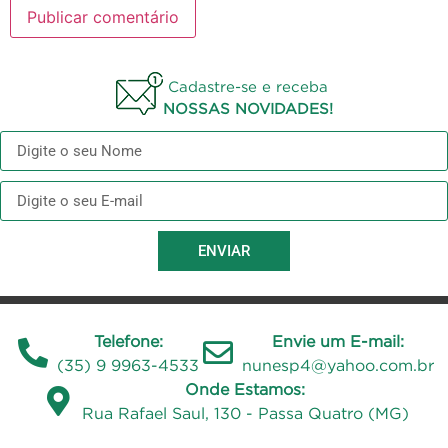
Cadastre-se e receba
NOSSAS NOVIDADES!
ENVIAR
Telefone:
Envie um E-mail:
(35) 9 9963-4533
nunesp4@yahoo.com.br
Onde Estamos:
Rua Rafael Saul, 130 - Passa Quatro (MG)