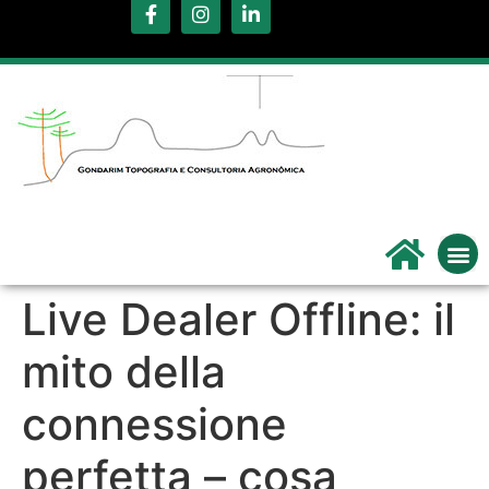
.
Servi
Qu
Live Dealer Offline: il
mito della
connessione
perfetta – cosa