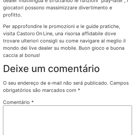
dealer multilingua e sfruttando le funzioni “play‑later”, i
giocatori possono massimizzare divertimento e
profitto.
Per approfondire le promozioni e le guide pratiche,
visita Castoro On Line, una risorsa affidabile dove
trovare ulteriori consigli su come navigare al meglio il
mondo dei live dealer su mobile. Buon gioco e buona
caccia al bonus!
Deixe um comentário
O seu endereço de e-mail não será publicado.
Campos
obrigatórios são marcados com
*
Comentário
*