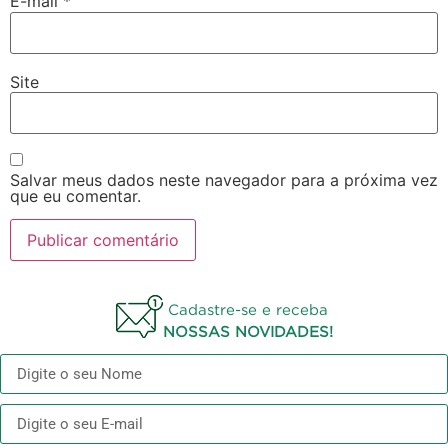
E-mail
*
Site
Salvar meus dados neste navegador para a próxima vez
que eu comentar.
Cadastre-se e receba
NOSSAS NOVIDADES!