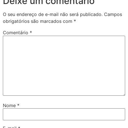
Deixe um comentário
O seu endereço de e-mail não será publicado.
Campos
obrigatórios são marcados com
*
Comentário
*
Nome
*