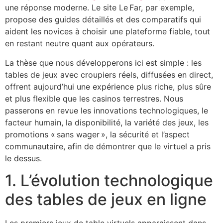
une réponse moderne. Le site Le Far, par exemple,
propose des guides détaillés et des comparatifs qui
aident les novices à choisir une plateforme fiable, tout
en restant neutre quant aux opérateurs.
La thèse que nous développerons ici est simple : les
tables de jeux avec croupiers réels, diffusées en direct,
offrent aujourd’hui une expérience plus riche, plus sûre
et plus flexible que les casinos terrestres. Nous
passerons en revue les innovations technologiques, le
facteur humain, la disponibilité, la variété des jeux, les
promotions « sans wager », la sécurité et l’aspect
communautaire, afin de démontrer que le virtuel a pris
le dessus.
1. L’évolution technologique
des tables de jeux en ligne