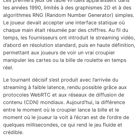
Les premiers jeux de table virtuels apparaissent dans
les années 1990, limités à des graphismes 2D et à des
algorithmes RNG (Random Number Generator) simples.
Le joueur devait accepter une interface statique où
chaque main était résumée par des chiffres. Au fil du
temps, les fournisseurs ont introduit le streaming vidéo,
d’abord en résolution standard, puis en haute définition,
permettant aux joueurs de voir un vrai croupier
manipuler les cartes ou la bille de roulette en temps
réel.
Le tournant décisif s’est produit avec l’arrivée du
streaming à faible latence, rendu possible grâce aux
protocoles WebRTC et aux réseaux de diffusion de
contenu (CDN) mondiaux. Aujourd’hui, la différence
entre le moment où le croupier lance la bille et le
moment où le joueur la voit à l’écran est de l’ordre de
quelques millisecondes, ce qui rend le jeu fluide et
crédible.