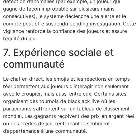
détection d’anomalies (par exemple, un joueur qui
gagne de façon improbable sur plusieurs mains
consécutives), le système déclenche une alerte et le
compte peut être suspendu pending investigation. Cette
vigilance renforce la confiance des joueurs et assure
l’équité du jeu.
7. Expérience sociale et
communauté
Le chat en direct, les emojis et les réactions en temps
réel permettent aux joueurs d’interagir non seulement
avec le croupier, mais aussi entre eux. Certains sites
organisent des tournois de blackjack live où les
participants s’affrontent sur un tableau de classement
mondial. Les gagnants reçoivent des prix en argent réel
ou des crédits de jeu, renforçant le sentiment
d’appartenance à une communauté.