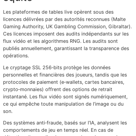
Les plateformes de tables live opèrent sous des
licences délivrées par des autorités reconnues (Malte
Gaming Authority, UK Gambling Commission, Gibraltar).
Ces licences imposent des audits indépendants sur les
flux vidéo et les algorithmes RNG. Les audits sont
publiés annuellement, garantissant la transparence des
opérations.
Le cryptage SSL 256‑bits protège les données
personnelles et financières des joueurs, tandis que les
protocoles de paiement (e‑wallets, cartes bancaires,
crypto‑monnaies) offrent des options de retrait
instantané. Les flux vidéo sont signés numériquement,
ce qui empêche toute manipulation de l’image ou du
son.
Des systèmes anti‑fraude, basés sur l’IA, analysent les
comportements de jeu en temps réel. En cas de