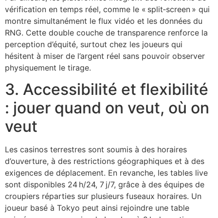
vérification en temps réel, comme le « split‑screen » qui
montre simultanément le flux vidéo et les données du
RNG. Cette double couche de transparence renforce la
perception d’équité, surtout chez les joueurs qui
hésitent à miser de l’argent réel sans pouvoir observer
physiquement le tirage.
3. Accessibilité et flexibilité
: jouer quand on veut, où on
veut
Les casinos terrestres sont soumis à des horaires
d’ouverture, à des restrictions géographiques et à des
exigences de déplacement. En revanche, les tables live
sont disponibles 24 h/24, 7 j/7, grâce à des équipes de
croupiers réparties sur plusieurs fuseaux horaires. Un
joueur basé à Tokyo peut ainsi rejoindre une table