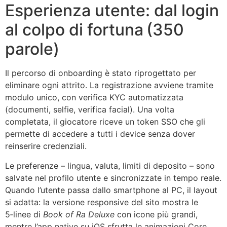
Esperienza utente: dal login
al colpo di fortuna (350
parole)
Il percorso di onboarding è stato riprogettato per
eliminare ogni attrito. La registrazione avviene tramite
modulo unico, con verifica KYC automatizzata
(documenti, selfie, verifica facial). Una volta
completata, il giocatore riceve un token SSO che gli
permette di accedere a tutti i device senza dover
reinserire credenziali.
Le preferenze – lingua, valuta, limiti di deposito – sono
salvate nel profilo utente e sincronizzate in tempo reale.
Quando l’utente passa dallo smartphone al PC, il layout
si adatta: la versione responsive del sito mostra le
5‑linee di
Book of Ra Deluxe
con icone più grandi,
mentre l’app native su iOS sfrutta le animazioni Core