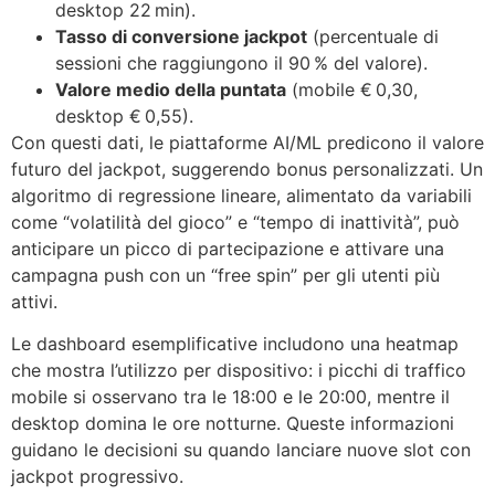
desktop 22 min).
Tasso di conversione jackpot
(percentuale di
sessioni che raggiungono il 90 % del valore).
Valore medio della puntata
(mobile € 0,30,
desktop € 0,55).
Con questi dati, le piattaforme AI/ML predicono il valore
futuro del jackpot, suggerendo bonus personalizzati. Un
algoritmo di regressione lineare, alimentato da variabili
come “volatilità del gioco” e “tempo di inattività”, può
anticipare un picco di partecipazione e attivare una
campagna push con un “free spin” per gli utenti più
attivi.
Le dashboard esemplificative includono una heatmap
che mostra l’utilizzo per dispositivo: i picchi di traffico
mobile si osservano tra le 18:00 e le 20:00, mentre il
desktop domina le ore notturne. Queste informazioni
guidano le decisioni su quando lanciare nuove slot con
jackpot progressivo.