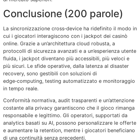
Conclusione (200 parole)
La sincronizzazione cross‑device ha ridefinito il modo in
cui i giocatori interagiscono con i jackpot dei casinò
online. Grazie a un’architettura cloud robusta, a
protocolli di sicurezza avanzati e a un’esperienza utente
fluida, i jackpot diventano più accessibili, più veloci e
più sicuri. Le sfide operative, dalla latenza al disaster
recovery, sono gestibili con soluzioni di
edge‑computing, testing automatizzato e monitoraggio
in tempo reale.
Conformità normativa, audit trasparenti e un’attenzione
costante alla privacy garantiscono che il gioco rimanga
responsabile e legittimo. Gli operatori, supportati da
analytics basati su AI, possono personalizzare le offerte
e aumentare la retention, mentre i giocatori beneficiano
di una continuità senza precedenti.