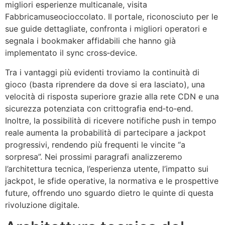
migliori esperienze multicanale, visita
Fabbricamuseocioccolato. Il portale, riconosciuto per le
sue guide dettagliate, confronta i migliori operatori e
segnala i bookmaker affidabili che hanno già
implementato il sync cross‑device.
Tra i vantaggi più evidenti troviamo la continuità di
gioco (basta riprendere da dove si era lasciato), una
velocità di risposta superiore grazie alla rete CDN e una
sicurezza potenziata con crittografia end‑to‑end.
Inoltre, la possibilità di ricevere notifiche push in tempo
reale aumenta la probabilità di partecipare a jackpot
progressivi, rendendo più frequenti le vincite “a
sorpresa”. Nei prossimi paragrafi analizzeremo
l’architettura tecnica, l’esperienza utente, l’impatto sui
jackpot, le sfide operative, la normativa e le prospettive
future, offrendo uno sguardo dietro le quinte di questa
rivoluzione digitale.