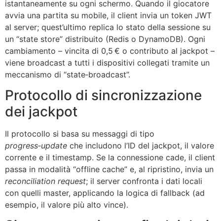
istantaneamente su ogni schermo. Quando il giocatore
avvia una partita su mobile, il client invia un token JWT
al server; quest’ultimo replica lo stato della sessione su
un “state store” distribuito (Redis o DynamoDB). Ogni
cambiamento – vincita di 0,5 € o contributo al jackpot –
viene broadcast a tutti i dispositivi collegati tramite un
meccanismo di “state‑broadcast”.
Protocollo di sincronizzazione
dei jackpot
Il protocollo si basa su messaggi di tipo
progress‑update
che includono l’ID del jackpot, il valore
corrente e il timestamp. Se la connessione cade, il client
passa in modalità “offline cache” e, al ripristino, invia un
reconciliation request
; il server confronta i dati locali
con quelli master, applicando la logica di fallback (ad
esempio, il valore più alto vince).