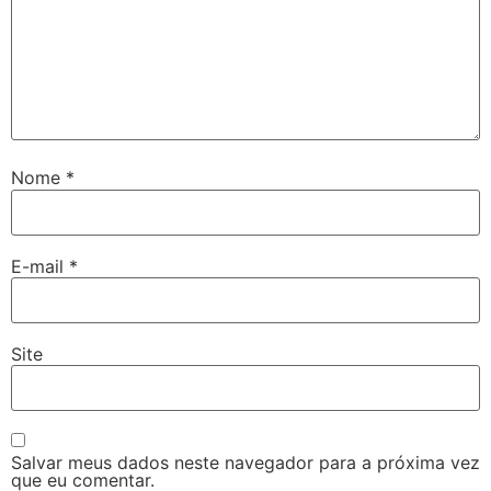
Nome
*
E-mail
*
Site
Salvar meus dados neste navegador para a próxima vez
que eu comentar.