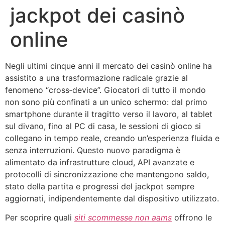
jackpot dei casinò
online
Negli ultimi cinque anni il mercato dei casinò online ha
assistito a una trasformazione radicale grazie al
fenomeno “cross‑device”. Giocatori di tutto il mondo
non sono più confinati a un unico schermo: dal primo
smartphone durante il tragitto verso il lavoro, al tablet
sul divano, fino al PC di casa, le sessioni di gioco si
collegano in tempo reale, creando un’esperienza fluida e
senza interruzioni. Questo nuovo paradigma è
alimentato da infrastrutture cloud, API avanzate e
protocolli di sincronizzazione che mantengono saldo,
stato della partita e progressi del jackpot sempre
aggiornati, indipendentemente dal dispositivo utilizzato.
Per scoprire quali
siti scommesse non aams
offrono le