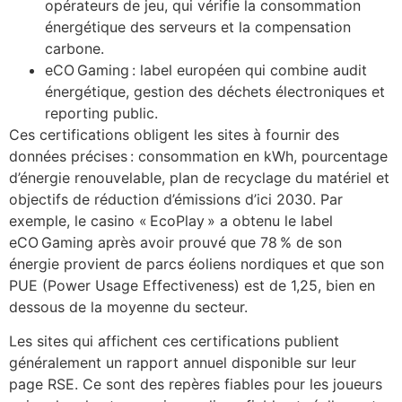
opérateurs de jeu, qui vérifie la consommation
énergétique des serveurs et la compensation
carbone.
eCO Gaming : label européen qui combine audit
énergétique, gestion des déchets électroniques et
reporting public.
Ces certifications obligent les sites à fournir des
données précises : consommation en kWh, pourcentage
d’énergie renouvelable, plan de recyclage du matériel et
objectifs de réduction d’émissions d’ici 2030. Par
exemple, le casino « EcoPlay » a obtenu le label
eCO Gaming après avoir prouvé que 78 % de son
énergie provient de parcs éoliens nordiques et que son
PUE (Power Usage Effectiveness) est de 1,25, bien en
dessous de la moyenne du secteur.
Les sites qui affichent ces certifications publient
généralement un rapport annuel disponible sur leur
page RSE. Ce sont des repères fiables pour les joueurs