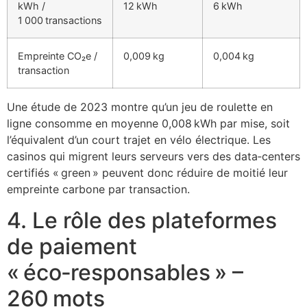
kWh /
12 kWh
6 kWh
1 000 transactions
Empreinte CO₂e /
0,009 kg
0,004 kg
transaction
Une étude de 2023 montre qu’un jeu de roulette en
ligne consomme en moyenne 0,008 kWh par mise, soit
l’équivalent d’un court trajet en vélo électrique. Les
casinos qui migrent leurs serveurs vers des data‑centers
certifiés « green » peuvent donc réduire de moitié leur
empreinte carbone par transaction.
4. Le rôle des plateformes
de paiement
« éco‑responsables » –
260 mots