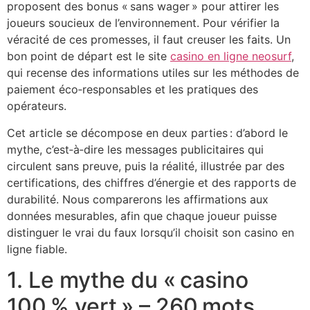
proposent des bonus « sans wager » pour attirer les
joueurs soucieux de l’environnement. Pour vérifier la
véracité de ces promesses, il faut creuser les faits. Un
bon point de départ est le site
casino en ligne neosurf
,
qui recense des informations utiles sur les méthodes de
paiement éco‑responsables et les pratiques des
opérateurs.
Cet article se décompose en deux parties : d’abord le
mythe, c’est‑à‑dire les messages publicitaires qui
circulent sans preuve, puis la réalité, illustrée par des
certifications, des chiffres d’énergie et des rapports de
durabilité. Nous comparerons les affirmations aux
données mesurables, afin que chaque joueur puisse
distinguer le vrai du faux lorsqu’il choisit son casino en
ligne fiable.
1. Le mythe du « casino
100 % vert » – 260 mots