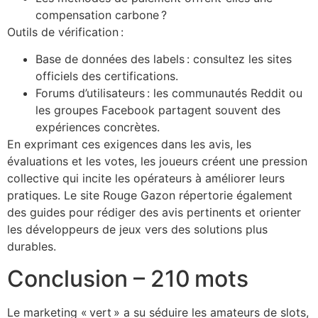
compensation carbone ?
Outils de vérification :
Base de données des labels : consultez les sites
officiels des certifications.
Forums d’utilisateurs : les communautés Reddit ou
les groupes Facebook partagent souvent des
expériences concrètes.
En exprimant ces exigences dans les avis, les
évaluations et les votes, les joueurs créent une pression
collective qui incite les opérateurs à améliorer leurs
pratiques. Le site Rouge Gazon répertorie également
des guides pour rédiger des avis pertinents et orienter
les développeurs de jeux vers des solutions plus
durables.
Conclusion – 210 mots
Le marketing « vert » a su séduire les amateurs de slots,