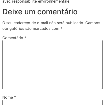
avec responsabilité environnementale.
Deixe um comentário
O seu endereço de e-mail não será publicado.
Campos
obrigatórios são marcados com
*
Comentário
*
Nome
*