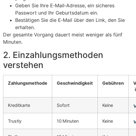
Geben Sie Ihre E‑Mail‑Adresse, ein sicheres
Passwort und Ihr Geburtsdatum ein.
Bestätigen Sie die E‑Mail über den Link, den Sie
erhalten.
Der gesamte Vorgang dauert meist weniger als fünf
Minuten.
2. Einzahlungsmethoden
verstehen
Zahlungsmethode
Geschwindigkeit
Gebühren
V
Kreditkarte
Sofort
Keine
✔
Trustly
10 Minuten
Keine
✔