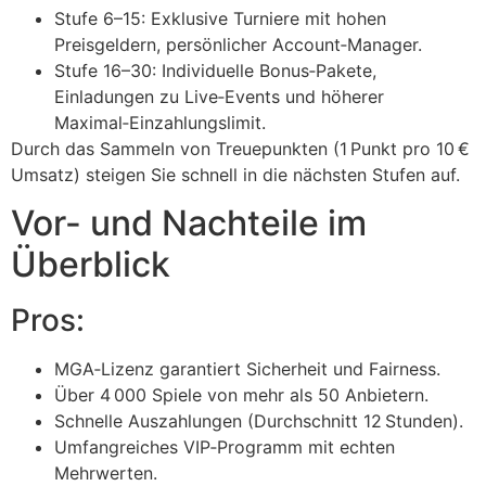
Stufe 6–15: Exklusive Turniere mit hohen
Preisgeldern, persönlicher Account‑Manager.
Stufe 16–30: Individuelle Bonus‑Pakete,
Einladungen zu Live‑Events und höherer
Maximal‑Einzahlungslimit.
Durch das Sammeln von Treuepunkten (1 Punkt pro 10 €
Umsatz) steigen Sie schnell in die nächsten Stufen auf.
Vor- und Nachteile im
Überblick
Pros:
MGA‑Lizenz garantiert Sicherheit und Fairness.
Über 4 000 Spiele von mehr als 50 Anbietern.
Schnelle Auszahlungen (Durchschnitt 12 Stunden).
Umfangreiches VIP‑Programm mit echten
Mehrwerten.