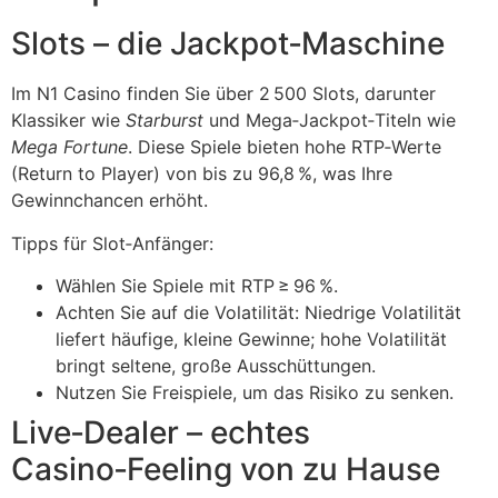
Slots – die Jackpot‑Maschine
Im N1 Casino finden Sie über 2 500 Slots, darunter
Klassiker wie
Starburst
und Mega‑Jackpot‑Titeln wie
Mega Fortune
. Diese Spiele bieten hohe RTP‑Werte
(Return to Player) von bis zu 96,8 %, was Ihre
Gewinnchancen erhöht.
Tipps für Slot‑Anfänger:
Wählen Sie Spiele mit RTP ≥ 96 %.
Achten Sie auf die Volatilität: Niedrige Volatilität
liefert häufige, kleine Gewinne; hohe Volatilität
bringt seltene, große Ausschüttungen.
Nutzen Sie Freispiele, um das Risiko zu senken.
Live‑Dealer – echtes
Casino‑Feeling von zu Hause