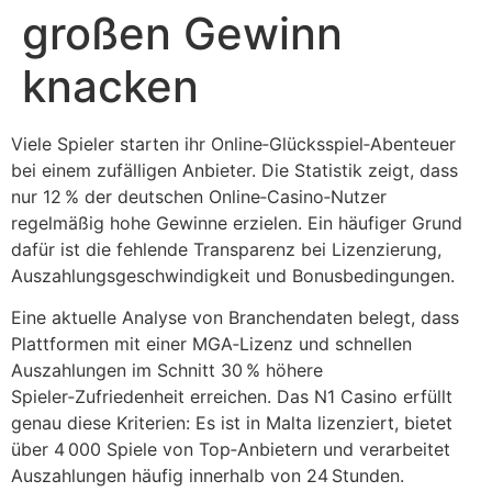
großen Gewinn
knacken
Viele Spieler starten ihr Online‑Glücksspiel‑Abenteuer
bei einem zufälligen Anbieter. Die Statistik zeigt, dass
nur 12 % der deutschen Online‑Casino‑Nutzer
regelmäßig hohe Gewinne erzielen. Ein häufiger Grund
dafür ist die fehlende Transparenz bei Lizenzierung,
Auszahlungs­geschwindigkeit und Bonusbedingungen.
Eine aktuelle Analyse von Branchen­daten belegt, dass
Plattformen mit einer MGA‑Lizenz und schnellen
Auszahlungen im Schnitt 30 % höhere
Spieler‑Zufriedenheit erreichen. Das N1 Casino erfüllt
genau diese Kriterien: Es ist in Malta lizenziert, bietet
über 4 000 Spiele von Top‑Anbietern und verarbeitet
Auszahlungen häufig innerhalb von 24 Stunden.