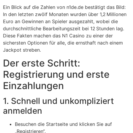
Ein Blick auf die Zahlen von n1de.de bestätigt das Bild:
In den letzten zwölf Monaten wurden über 1,2 Millionen
Euro an Gewinnen an Spieler ausgezahlt, wobei die
durchschnittliche Bearbeitungszeit bei 12 Stunden lag.
Diese Fakten machen das N1 Casino zu einer der
sichersten Optionen für alle, die ernsthaft nach einem
Jackpot streben.
Der erste Schritt:
Registrierung und erste
Einzahlungen
1. Schnell und unkompliziert
anmelden
Besuchen die Startseite und klicken Sie auf
„Registrieren“.