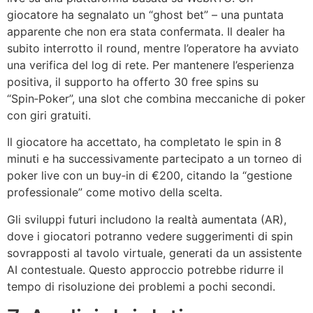
giocatore ha segnalato un “ghost bet” – una puntata
apparente che non era stata confermata. Il dealer ha
subito interrotto il round, mentre l’operatore ha avviato
una verifica del log di rete. Per mantenere l’esperienza
positiva, il supporto ha offerto 30 free spins su
“Spin‑Poker”, una slot che combina meccaniche di poker
con giri gratuiti.
Il giocatore ha accettato, ha completato le spin in 8
minuti e ha successivamente partecipato a un torneo di
poker live con un buy‑in di €200, citando la “gestione
professionale” come motivo della scelta.
Gli sviluppi futuri includono la realtà aumentata (AR),
dove i giocatori potranno vedere suggerimenti di spin
sovrapposti al tavolo virtuale, generati da un assistente
AI contestuale. Questo approccio potrebbe ridurre il
tempo di risoluzione dei problemi a pochi secondi.