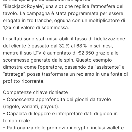
“Blackjack Royale”, una slot che replica l’atmosfera del
tavolo. La campagna è stata programmata per essere
erogata in tre tranche, ognuna con un moltiplicatore di
1,2x sul valore di scommessa.
I risultati sono stati misurabili: il tasso di fidelizzazione
del cliente è passato dal 32 % al 68 % in sei mesi,
mentre il suo LTV è aumentato di €2 350 grazie alle
scommesse generate dalle spin. Questo esempio
dimostra come l’operatore, passando da “assistente” a
“stratega”, possa trasformare un reclamo in una fonte di
profitto ricorrente.
Competenze chiave richieste
– Conoscenza approfondita dei giochi da tavolo
(regole, varianti, payout).
– Capacità di leggere e interpretare dati di gioco in
tempo reale.
– Padronanza delle promozioni crypto, inclusi wallet e