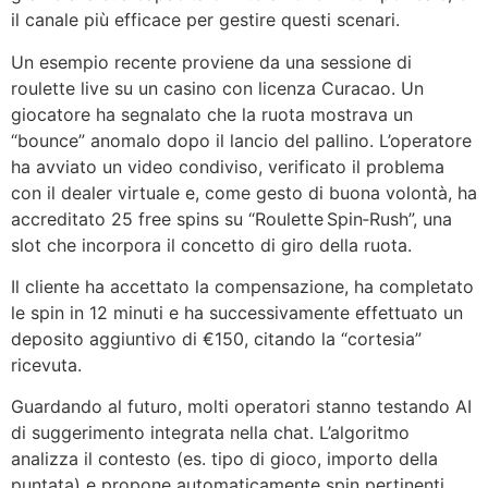
il canale più efficace per gestire questi scenari.
Un esempio recente proviene da una sessione di
roulette live su un casino con licenza Curacao. Un
giocatore ha segnalato che la ruota mostrava un
“bounce” anomalo dopo il lancio del pallino. L’operatore
ha avviato un video condiviso, verificato il problema
con il dealer virtuale e, come gesto di buona volontà, ha
accreditato 25 free spins su “Roulette Spin‑Rush”, una
slot che incorpora il concetto di giro della ruota.
Il cliente ha accettato la compensazione, ha completato
le spin in 12 minuti e ha successivamente effettuato un
deposito aggiuntivo di €150, citando la “cortesia”
ricevuta.
Guardando al futuro, molti operatori stanno testando AI
di suggerimento integrata nella chat. L’algoritmo
analizza il contesto (es. tipo di gioco, importo della
puntata) e propone automaticamente spin pertinenti,