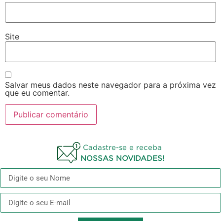
Site
Salvar meus dados neste navegador para a próxima vez
que eu comentar.
Cadastre-se e receba
NOSSAS NOVIDADES!