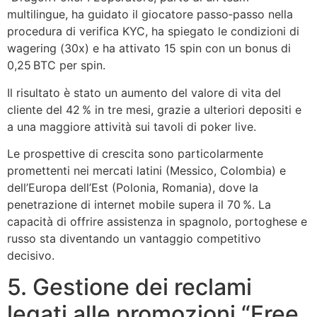
multilingue, ha guidato il giocatore passo‑passo nella
procedura di verifica KYC, ha spiegato le condizioni di
wagering (30x) e ha attivato 15 spin con un bonus di
0,25 BTC per spin.
Il risultato è stato un aumento del valore di vita del
cliente del 42 % in tre mesi, grazie a ulteriori depositi e
a una maggiore attività sui tavoli di poker live.
Le prospettive di crescita sono particolarmente
promettenti nei mercati latini (Messico, Colombia) e
dell’Europa dell’Est (Polonia, Romania), dove la
penetrazione di internet mobile supera il 70 %. La
capacità di offrire assistenza in spagnolo, portoghese e
russo sta diventando un vantaggio competitivo
decisivo.
5. Gestione dei reclami
legati alle promozioni “Free