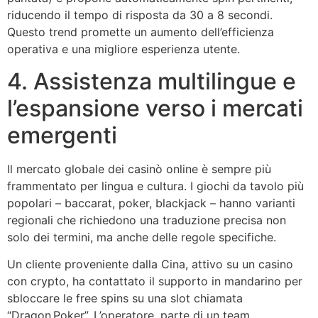
riducendo il tempo di risposta da 30 a 8 secondi.
Questo trend promette un aumento dell’efficienza
operativa e una migliore esperienza utente.
4. Assistenza multilingue e
l’espansione verso i mercati
emergenti
Il mercato globale dei casinò online è sempre più
frammentato per lingua e cultura. I giochi da tavolo più
popolari – baccarat, poker, blackjack – hanno varianti
regionali che richiedono una traduzione precisa non
solo dei termini, ma anche delle regole specifiche.
Un cliente proveniente dalla Cina, attivo su un casino
con crypto, ha contattato il supporto in mandarino per
sbloccare le free spins su una slot chiamata
“Dragon Poker”. L’operatore, parte di un team