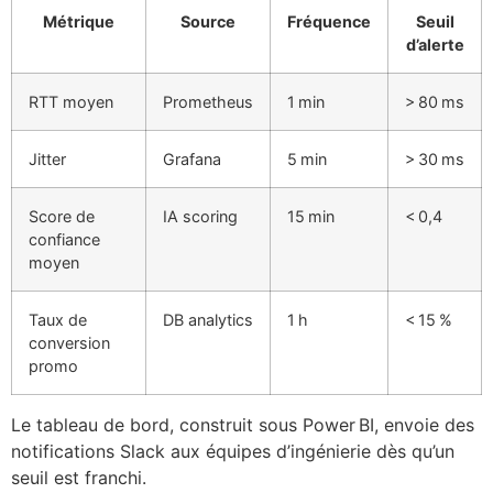
Métrique
Source
Fréquence
Seuil
d’alerte
RTT moyen
Prometheus
1 min
> 80 ms
Jitter
Grafana
5 min
> 30 ms
Score de
IA scoring
15 min
< 0,4
confiance
moyen
Taux de
DB analytics
1 h
< 15 %
conversion
promo
Le tableau de bord, construit sous Power BI, envoie des
notifications Slack aux équipes d’ingénierie dès qu’un
seuil est franchi.