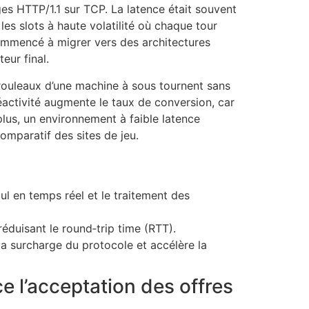
es HTTP/1.1 sur TCP. La latence était souvent
es slots à haute volatilité où chaque tour
ommencé à migrer vers des architectures
eur final.
es rouleaux d’une machine à sous tournent sans
réactivité augmente le taux de conversion, car
plus, un environnement à faible latence
comparatif des sites de jeu.
l en temps réel et le traitement des
réduisant le round‑trip time (RTT).
la surcharge du protocole et accélère la
ce l’acceptation des offres