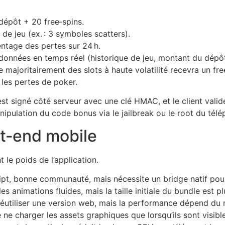
dépôt + 20 free‑spins.
e jeu (ex. : 3 symboles scatters).
ntage des pertes sur 24 h.
 données en temps réel (historique de jeu, montant du dépôt,
e majoritairement des slots à haute volatilité recevra un fre
 les pertes de poker.
t signé côté serveur avec une clé HMAC, et le client valide 
pulation du code bonus via le jailbreak ou le root du télé
nt‑end mobile
le poids de l’application.
pt, bonne communauté, mais nécessite un bridge natif pour
les animations fluides, mais la taille initiale du bundle est p
 réutiliser une version web, mais la performance dépend du 
e charger les assets graphiques que lorsqu’ils sont visibles