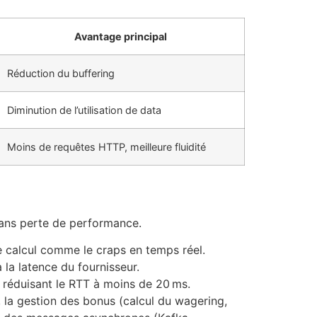
Avantage principal
Réduction du buffering
Diminution de l’utilisation de data
Moins de requêtes HTTP, meilleure fluidité
 sans perte de performance.
de calcul comme le craps en temps réel.
 la latence du fournisseur.
 réduisant le RTT à moins de 20 ms.
, la gestion des bonus (calcul du wagering,