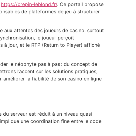
d
https://crepin-leblond.fr/
. Ce portail propose
ponsables de plateformes de jeu à structurer
 aux attentes des joueurs de casino, surtout
ynchronisation, le joueur perçoit
à jour, et le RTP (Return to Player) affiché
ider le néophyte pas à pas : du concept de
trons l’accent sur les solutions pratiques,
 améliorer la fiabilité de son casino en ligne
e du serveur est réduit à un niveau quasi
 implique une coordination fine entre le code