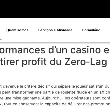
Quem somos
Serviços e Atividade
Formulário
ormances d’un casino en
tirer profit du Zero‑La
st devenue le critère décisif qui sépare le joueur satisfait 
 peut transformer une partie de roulette fluide en un affi
 une mise gagnante. Aujourd’hui, les opérateurs sont confr
x, tout en conservant la capacité de délivrer des promotions 