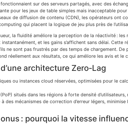
 fonctionnaient sur des serveurs partagés, avec des échang
ante pour les jeux de table simples mais inacceptable pour l
seaux de diffusion de contenu (CDN), les opérateurs ont c
mputing qui placent la logique de jeu plus près de l’utilisat
ueur, la fluidité améliore la perception de la réactivité : l
instantanément, et les gains s’affichent sans délai. Cette 
u’ils ne sont pas frustrés par des temps de chargement. De 
ond réellement aux résultats, ce qui améliore les avis et le 
 d’une architecture Zero‑Lag
ques ou instances cloud réservées, optimisées pour le calcu
(PoP) situés dans les régions à forte densité d’utilisateurs, 
 à des mécanismes de correction d’erreur légers, minimise 
bonus : pourquoi la vitesse influen