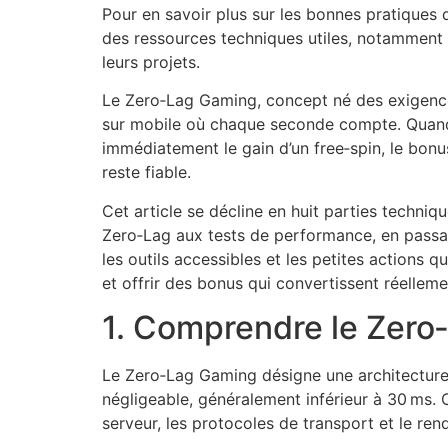
Pour en savoir plus sur les bonnes pratiques
des ressources techniques utiles, notamment s
leurs projets.
Le Zero‑Lag Gaming, concept né des exigence
sur mobile où chaque seconde compte. Quand le
immédiatement le gain d’un free‑spin, le bonu
reste fiable.
Cet article se décline en huit parties techni
Zero‑Lag aux tests de performance, en passant
les outils accessibles et les petites actions 
et offrir des bonus qui convertissent réelleme
1. Comprendre le Zero
Le Zero‑Lag Gaming désigne une architecture où
négligeable, généralement inférieur à 30 ms. C
serveur, les protocoles de transport et le rend