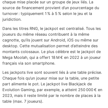
chaque mise placée sur un groupe de jeux liés. La
source de financement provient d’un pourcentage du
turnover : typiquement 1 % à 5 % selon le jeu et la
juridiction.
Dans les titres RNG, le jackpot est centralisé. Tous les
joueurs du même réseau contribuent à la même
cagnotte, qu’ils jouent sur Android, iOS ou même sur
desktop. Cette mutualisation permet d’atteindre des
montants colossaux. Le plus célèbre est le jackpot de
Mega Moolah, qui a offert 18 M € en 2022 à un joueur
français via son smartphone.
Les jackpots live sont souvent liés à une table précise.
Chaque fois qu’un joueur mise sur la table, une petite
part alimente le pot. Le jackpot live Blackjack de
Evolution Gaming, par exemple, a atteint 250 000 € en
2023, mais il reste limité par le nombre de places à la
table (max. 7 joueurs).