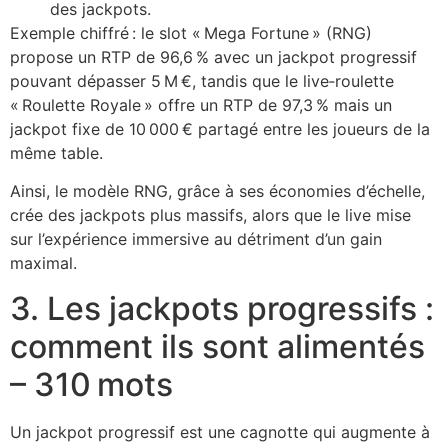
des jackpots.
Exemple chiffré : le slot « Mega Fortune » (RNG)
propose un RTP de 96,6 % avec un jackpot progressif
pouvant dépasser 5 M €, tandis que le live‑roulette
« Roulette Royale » offre un RTP de 97,3 % mais un
jackpot fixe de 10 000 € partagé entre les joueurs de la
même table.
Ainsi, le modèle RNG, grâce à ses économies d’échelle,
crée des jackpots plus massifs, alors que le live mise
sur l’expérience immersive au détriment d’un gain
maximal.
3. Les jackpots progressifs :
comment ils sont alimentés
– 310 mots
Un jackpot progressif est une cagnotte qui augmente à