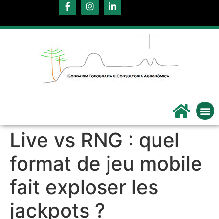
.
Servi
Qu
Live vs RNG : quel
format de jeu mobile
fait exploser les
jackpots ?