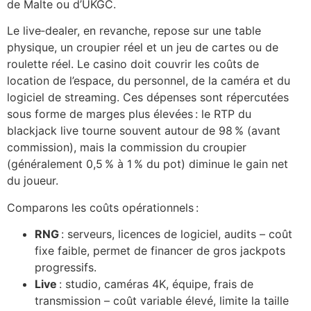
de Malte ou d’UKGC.
Le live‑dealer, en revanche, repose sur une table
physique, un croupier réel et un jeu de cartes ou de
roulette réel. Le casino doit couvrir les coûts de
location de l’espace, du personnel, de la caméra et du
logiciel de streaming. Ces dépenses sont répercutées
sous forme de marges plus élevées : le RTP du
blackjack live tourne souvent autour de 98 % (avant
commission), mais la commission du croupier
(généralement 0,5 % à 1 % du pot) diminue le gain net
du joueur.
Comparons les coûts opérationnels :
RNG
: serveurs, licences de logiciel, audits – coût
fixe faible, permet de financer de gros jackpots
progressifs.
Live
: studio, caméras 4K, équipe, frais de
transmission – coût variable élevé, limite la taille