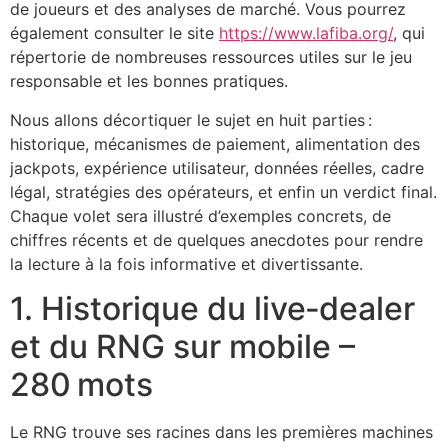
de joueurs et des analyses de marché. Vous pourrez
également consulter le site
https://www.lafiba.org/
, qui
répertorie de nombreuses ressources utiles sur le jeu
responsable et les bonnes pratiques.
Nous allons décortiquer le sujet en huit parties :
historique, mécanismes de paiement, alimentation des
jackpots, expérience utilisateur, données réelles, cadre
légal, stratégies des opérateurs, et enfin un verdict final.
Chaque volet sera illustré d’exemples concrets, de
chiffres récents et de quelques anecdotes pour rendre
la lecture à la fois informative et divertissante.
1. Historique du live‑dealer
et du RNG sur mobile –
280 mots
Le RNG trouve ses racines dans les premières machines