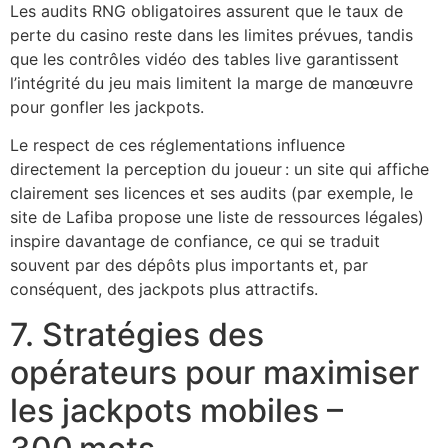
Les audits RNG obligatoires assurent que le taux de
perte du casino reste dans les limites prévues, tandis
que les contrôles vidéo des tables live garantissent
l’intégrité du jeu mais limitent la marge de manœuvre
pour gonfler les jackpots.
Le respect de ces réglementations influence
directement la perception du joueur : un site qui affiche
clairement ses licences et ses audits (par exemple, le
site de Lafiba propose une liste de ressources légales)
inspire davantage de confiance, ce qui se traduit
souvent par des dépôts plus importants et, par
conséquent, des jackpots plus attractifs.
7. Stratégies des
opérateurs pour maximiser
les jackpots mobiles –