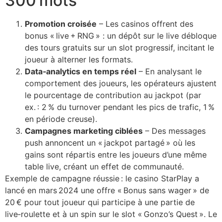
300 mots
Promotion croisée
– Les casinos offrent des
bonus « live + RNG » : un dépôt sur le live débloque
des tours gratuits sur un slot progressif, incitant le
joueur à alterner les formats.
Data‑analytics en temps réel
– En analysant le
comportement des joueurs, les opérateurs ajustent
le pourcentage de contribution au jackpot (par
ex. : 2 % du turnover pendant les pics de trafic, 1 %
en période creuse).
Campagnes marketing ciblées
– Des messages
push annoncent un « jackpot partagé » où les
gains sont répartis entre les joueurs d’une même
table live, créant un effet de communauté.
Exemple de campagne réussie : le casino StarPlay a
lancé en mars 2024 une offre « Bonus sans wager » de
20 € pour tout joueur qui participe à une partie de
live‑roulette et à un spin sur le slot « Gonzo’s Quest ». Le