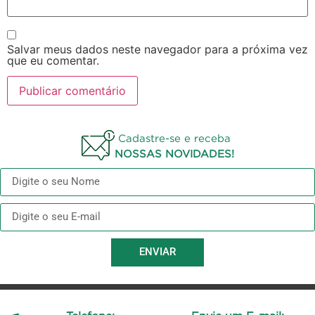
Salvar meus dados neste navegador para a próxima vez
que eu comentar.
Cadastre-se e receba
NOSSAS NOVIDADES!
ENVIAR