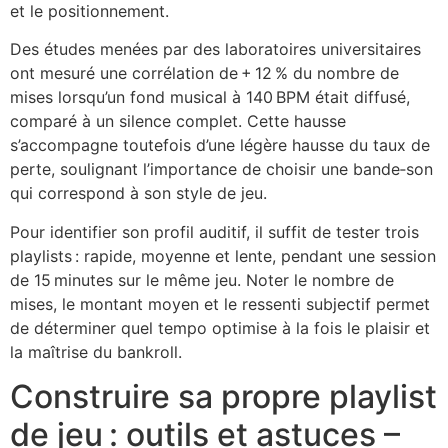
et le positionnement.
Des études menées par des laboratoires universitaires
ont mesuré une corrélation de + 12 % du nombre de
mises lorsqu’un fond musical à 140 BPM était diffusé,
comparé à un silence complet. Cette hausse
s’accompagne toutefois d’une légère hausse du taux de
perte, soulignant l’importance de choisir une bande‑son
qui correspond à son style de jeu.
Pour identifier son profil auditif, il suffit de tester trois
playlists : rapide, moyenne et lente, pendant une session
de 15 minutes sur le même jeu. Noter le nombre de
mises, le montant moyen et le ressenti subjectif permet
de déterminer quel tempo optimise à la fois le plaisir et
la maîtrise du bankroll.
Construire sa propre playlist
de jeu : outils et astuces –