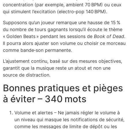
concentration (par exemple, ambient 70 BPM) ou ceux
qui stimulent l’excitation (electro‑pop 140 BPM).
Supposons qu’un joueur remarque une hausse de 15 %
du nombre de tours gagnants lorsqu’il écoute le thème
« Golden Beats » pendant les sessions de
Book of Dead
.
Il pourra alors ajuster son volume ou choisir ce morceau
comme bande‑son permanente.
L’ajustement continu, basé sur des mesures objectives,
garantit que la musique reste un atout et non une
source de distraction.
Bonnes pratiques et pièges
à éviter – 340 mots
Volume et alertes – Ne jamais régler le volume à
un niveau qui masque les notifications de sécurité,
comme les messages de limite de dépôt ou les