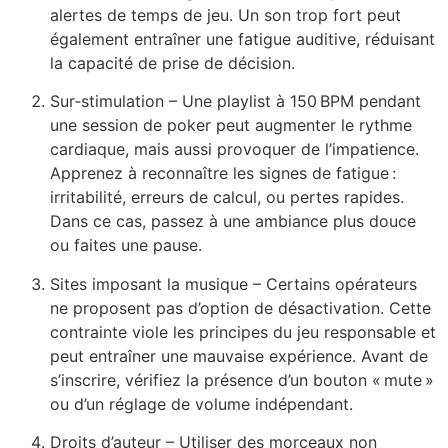
alertes de temps de jeu. Un son trop fort peut
également entraîner une fatigue auditive, réduisant
la capacité de prise de décision.
Sur‑stimulation – Une playlist à 150 BPM pendant
une session de poker peut augmenter le rythme
cardiaque, mais aussi provoquer de l’impatience.
Apprenez à reconnaître les signes de fatigue :
irritabilité, erreurs de calcul, ou pertes rapides.
Dans ce cas, passez à une ambiance plus douce
ou faites une pause.
Sites imposant la musique – Certains opérateurs
ne proposent pas d’option de désactivation. Cette
contrainte viole les principes du jeu responsable et
peut entraîner une mauvaise expérience. Avant de
s’inscrire, vérifiez la présence d’un bouton « mute »
ou d’un réglage de volume indépendant.
Droits d’auteur – Utiliser des morceaux non