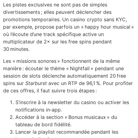
Les pistes exclusives ne sont pas de simples
divertissements ; elles peuvent déclencher des
promotions temporaires. Un casino crypto sans KYC,
par exemple, propose parfois un « happy hour musical »
où l’écoute d’une track spécifique active un
multiplicateur de 2× sur les free spins pendant
30 minutes.
Les « missions sonores » fonctionnent de la même
manière : écouter le thème « Nightfall » pendant une
session de slots déclenche automatiquement 20 free
spins sur
Starburst
avec un RTP de 96,1 %. Pour profiter
de ces offres, il faut suivre trois étapes :
S’inscrire à la newsletter du casino ou activer les
notifications in‑app.
Accéder à la section « Bonus musicaux » du
tableau de bord fidélité.
Lancer la playlist recommandée pendant les