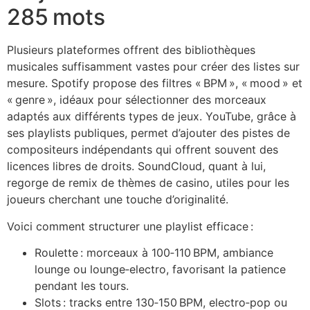
285 mots
Plusieurs plateformes offrent des bibliothèques
musicales suffisamment vastes pour créer des listes sur
mesure. Spotify propose des filtres « BPM », « mood » et
« genre », idéaux pour sélectionner des morceaux
adaptés aux différents types de jeux. YouTube, grâce à
ses playlists publiques, permet d’ajouter des pistes de
compositeurs indépendants qui offrent souvent des
licences libres de droits. SoundCloud, quant à lui,
regorge de remix de thèmes de casino, utiles pour les
joueurs cherchant une touche d’originalité.
Voici comment structurer une playlist efficace :
Roulette : morceaux à 100‑110 BPM, ambiance
lounge ou lounge‑electro, favorisant la patience
pendant les tours.
Slots : tracks entre 130‑150 BPM, electro‑pop ou