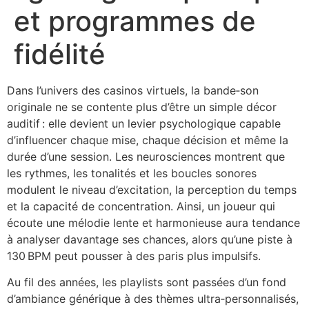
et programmes de
fidélité
Dans l’univers des casinos virtuels, la bande‑son
originale ne se contente plus d’être un simple décor
auditif : elle devient un levier psychologique capable
d’influencer chaque mise, chaque décision et même la
durée d’une session. Les neurosciences montrent que
les rythmes, les tonalités et les boucles sonores
modulent le niveau d’excitation, la perception du temps
et la capacité de concentration. Ainsi, un joueur qui
écoute une mélodie lente et harmonieuse aura tendance
à analyser davantage ses chances, alors qu’une piste à
130 BPM peut pousser à des paris plus impulsifs.
Au fil des années, les playlists sont passées d’un fond
d’ambiance générique à des thèmes ultra‑personnalisés,