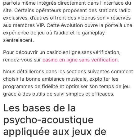
parfois même intégrés directement dans l’interface du
site. Certains opérateurs proposent des stations radio
exclusives, d’autres offrent des « bonus son » réservés
aux membres VIP. Cette évolution ouvre la porte à une
expérience de jeu où l’audio et le gameplay
s’entrelacent.
Pour découvrir un casino en ligne sans vérification,
rendez‑vous sur
casino en ligne sans verification
.
Nous détaillerons dans les sections suivantes comment
choisir la bonne ambiance musicale, exploiter les
programmes de fidélité et optimiser son temps de jeu
grâce à des outils de suivi simples et efficaces.
Les bases de la
psycho‑acoustique
appliquée aux jeux de