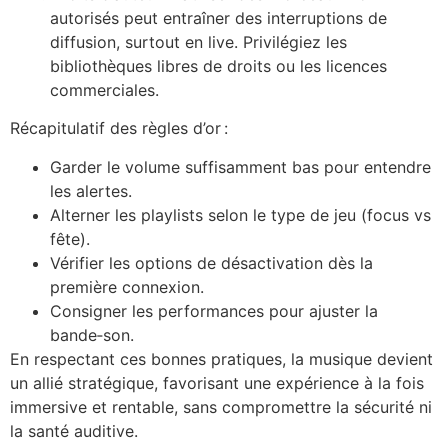
autorisés peut entraîner des interruptions de
diffusion, surtout en live. Privilégiez les
bibliothèques libres de droits ou les licences
commerciales.
Récapitulatif des règles d’or :
Garder le volume suffisamment bas pour entendre
les alertes.
Alterner les playlists selon le type de jeu (focus vs
fête).
Vérifier les options de désactivation dès la
première connexion.
Consigner les performances pour ajuster la
bande‑son.
En respectant ces bonnes pratiques, la musique devient
un allié stratégique, favorisant une expérience à la fois
immersive et rentable, sans compromettre la sécurité ni
la santé auditive.