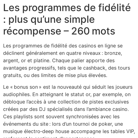
Les programmes de fidélité
: plus qu’une simple
récompense – 260 mots
Les programmes de fidélité des casinos en ligne se
déclinent généralement en quatre niveaux : bronze,
argent, or et platine. Chaque palier apporte des
avantages progressifs, tels que le cashback, des tours
gratuits, ou des limites de mise plus élevées.
Le « bonus son » est la nouveauté qui séduit les joueurs
audiophiles. En atteignant le statut or, par exemple, on
débloque l’accès à une collection de pistes exclusives
créées par des DJ spécialisés dans l’ambiance casino.
Ces playlists sont souvent synchronisées avec les
événements du site : lors d’un tournoi de poker, une
musique électro‑deep house accompagne les tables VIP,