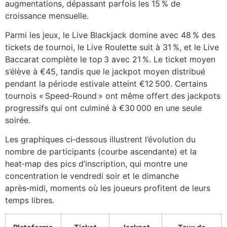
augmentations, dépassant parfois les 15 % de
croissance mensuelle.
Parmi les jeux, le Live Blackjack domine avec 48 % des
tickets de tournoi, le Live Roulette suit à 31 %, et le Live
Baccarat complète le top 3 avec 21 %. Le ticket moyen
s’élève à €45, tandis que le jackpot moyen distribué
pendant la période estivale atteint €12 500. Certains
tournois « Speed‑Round » ont même offert des jackpots
progressifs qui ont culminé à €30 000 en une seule
soirée.
Les graphiques ci‑dessous illustrent l’évolution du
nombre de participants (courbe ascendante) et la
heat‑map des pics d’inscription, qui montre une
concentration le vendredi soir et le dimanche
après‑midi, moments où les joueurs profitent de leurs
temps libres.