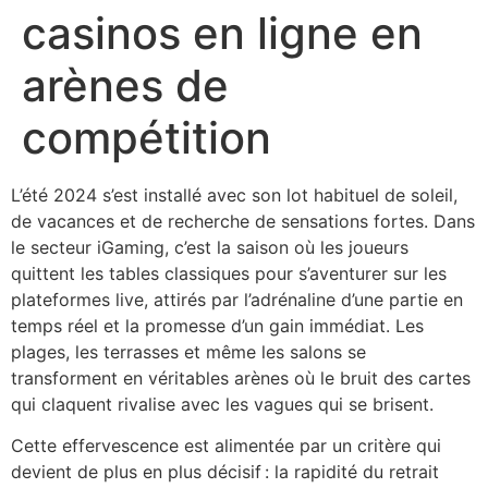
casinos en ligne en
arènes de
compétition
L’été 2024 s’est installé avec son lot habituel de soleil,
de vacances et de recherche de sensations fortes. Dans
le secteur iGaming, c’est la saison où les joueurs
quittent les tables classiques pour s’aventurer sur les
plateformes live, attirés par l’adrénaline d’une partie en
temps réel et la promesse d’un gain immédiat. Les
plages, les terrasses et même les salons se
transforment en véritables arènes où le bruit des cartes
qui claquent rivalise avec les vagues qui se brisent.
Cette effervescence est alimentée par un critère qui
devient de plus en plus décisif : la rapidité du retrait