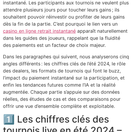
instantané. Les participants aux tournois ne veulent plus
attendre plusieurs jours pour toucher leurs gains ; ils
souhaitent pouvoir réinvestir ou profiter de leurs gains
dès la fin de la partie. C’est pourquoi le lien vers un
casino en ligne retrait instantané
apparaît naturellement
dans les guides des joueurs, rappelant que la fluidité
des paiements est un facteur de choix majeur.
Dans les paragraphes qui suivent, nous analyserons cinq
angles différents : les chiffres clés de l’été 2024, le rôle
des dealers, les formats de tournois qui font le buzz,
l’impact du paiement instantané sur la participation, et
enfin les tendances futures comme l’IA et la réalité
augmentée. Chaque partie s’appuie sur des données
réelles, des études de cas et des comparaisons pour
offrir une vue d’ensemble complète et exploitable.
1️⃣ Les chiffres clés des
tournois live en été 2024 –