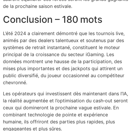
de la prochaine saison estivale.
Conclusion – 180 mots
L’été 2024 a clairement démontré que les tournois live,
animés par des dealers talentueux et soutenus par des
systèmes de retrait instantané, constituent le moteur
principal de la croissance du secteur iGaming. Les
données montrent une hausse de la participation, des
mises plus importantes et des jackpots qui attirent un
public diversifié, du joueur occasionnel au compétiteur
chevronné.
Les opérateurs qui investissent dès maintenant dans l’IA,
la réalité augmentée et l’optimisation du cash‑out seront
ceux qui domineront la prochaine vague estivale. En
combinant technologie de pointe et expérience
humaine, ils offriront des parties plus rapides, plus
engageantes et plus sûres.