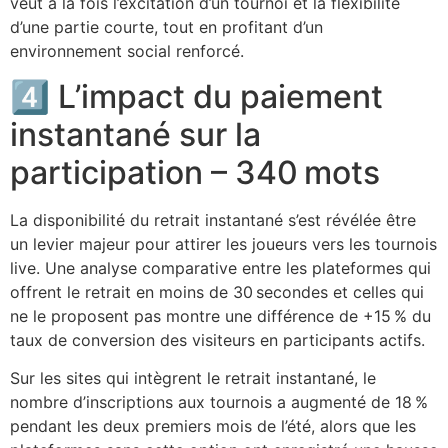
veut à la fois l’excitation d’un tournoi et la flexibilité
d’une partie courte, tout en profitant d’un
environnement social renforcé.
4️⃣ L’impact du paiement
instantané sur la
participation – 340 mots
La disponibilité du retrait instantané s’est révélée être
un levier majeur pour attirer les joueurs vers les tournois
live. Une analyse comparative entre les plateformes qui
offrent le retrait en moins de 30 secondes et celles qui
ne le proposent pas montre une différence de +15 % du
taux de conversion des visiteurs en participants actifs.
Sur les sites qui intègrent le retrait instantané, le
nombre d’inscriptions aux tournois a augmenté de 18 %
pendant les deux premiers mois de l’été, alors que les