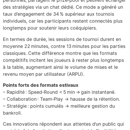
personnes, partagent le prize‑pool et peuvent échanger
des stratégies via un chat dédié. Ce mode a généré un
taux d’engagement de 34 % supérieur aux tournois
individuels, car les participants restent connectés plus
longtemps pour soutenir leurs coéquipiers.
En termes de durée, les sessions de tournoi durent en
moyenne 22 minutes, contre 13 minutes pour les parties
classiques. Cette différence montre que les formats
compétitifs incitent les joueurs à rester plus longtemps
à la table, augmentant ainsi le volume de mises et le
revenu moyen par utilisateur (ARPU).
Points forts des formats estivaux
– Rapidité : Speed‑Round < 5 min → gain instantané.
– Collaboration : Team‑Play → hausse de la rétention.
– Stratégie : points cumulés → meilleure gestion du
bankroll.
Ces innovations répondent aux attentes d’un public qui