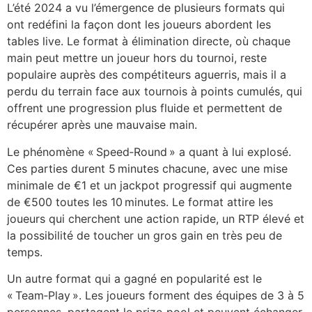
L’été 2024 a vu l’émergence de plusieurs formats qui
ont redéfini la façon dont les joueurs abordent les
tables live. Le format à élimination directe, où chaque
main peut mettre un joueur hors du tournoi, reste
populaire auprès des compétiteurs aguerris, mais il a
perdu du terrain face aux tournois à points cumulés, qui
offrent une progression plus fluide et permettent de
récupérer après une mauvaise main.
Le phénomène « Speed‑Round » a quant à lui explosé.
Ces parties durent 5 minutes chacune, avec une mise
minimale de €1 et un jackpot progressif qui augmente
de €500 toutes les 10 minutes. Le format attire les
joueurs qui cherchent une action rapide, un RTP élevé et
la possibilité de toucher un gros gain en très peu de
temps.
Un autre format qui a gagné en popularité est le
« Team‑Play ». Les joueurs forment des équipes de 3 à 5